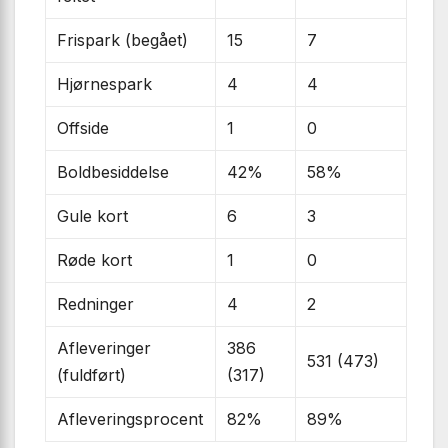
Frispark (begået)
15
7
Hjørnespark
4
4
Offside
1
0
Boldbesiddelse
42%
58%
Gule kort
6
3
Røde kort
1
0
Redninger
4
2
Afleveringer
386
531 (473)
(fuldført)
(317)
Afleveringsprocent
82%
89%