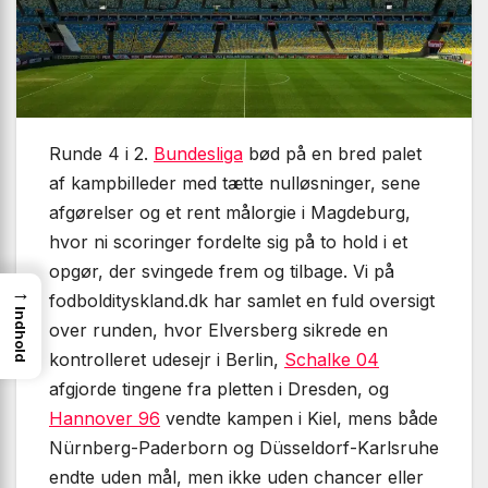
Runde 4 i 2.
Bundesliga
bød på en bred palet
af kampbilleder med tætte nulløsninger, sene
afgørelser og et rent målorgie i Magdeburg,
hvor ni scoringer fordelte sig på to hold i et
opgør, der svingede frem og tilbage. Vi på
→
fodboldityskland.dk har samlet en fuld oversigt
Indhold
over runden, hvor Elversberg sikrede en
kontrolleret udesejr i Berlin,
Schalke 04
afgjorde tingene fra pletten i Dresden, og
Hannover 96
vendte kampen i Kiel, mens både
Nürnberg-Paderborn og Düsseldorf-Karlsruhe
endte uden mål, men ikke uden chancer eller