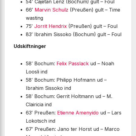
54′ Cajetan Lenz (Bochum) gult – Foul
66′
Marvin Schulz
(Preußen) gult – Time
wasting
75′
Jorrit Hendrix
(Preußen) gult – Foul
83′ Ibrahim Sissoko (Bochum) gult – Foul
Udskiftninger
58′ Bochum:
Felix Passlack
ud – Noah
Loosli ind
58′ Bochum: Philipp Hofmann ud –
Ibrahim Sissoko ind
58′ Bochum: Gerrit Holtmann ud – M.
Clairicia ind
63′ Preußen:
Etienne Amenyido
ud – Lars
Lokotsch ind
67′ Preußen: Jano ter Horst ud – Marco