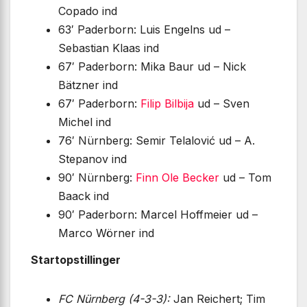
Copado ind
63′ Paderborn: Luis Engelns ud –
Sebastian Klaas ind
67′ Paderborn: Mika Baur ud – Nick
Bätzner ind
67′ Paderborn:
Filip Bilbija
ud – Sven
Michel ind
76′ Nürnberg: Semir Telalović ud – A.
Stepanov ind
90′ Nürnberg:
Finn Ole Becker
ud – Tom
Baack ind
90′ Paderborn: Marcel Hoffmeier ud –
Marco Wörner ind
Startopstillinger
FC Nürnberg (4-3-3):
Jan Reichert; Tim