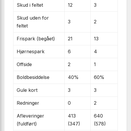
Skud i feltet
12
3
Skud uden for
3
2
feltet
Frispark (begået)
21
13
Hjørnespark
6
4
Offside
2
1
Boldbesiddelse
40%
60%
Gule kort
3
3
Redninger
0
2
Afleveringer
413
640
(fuldført)
(347)
(578)