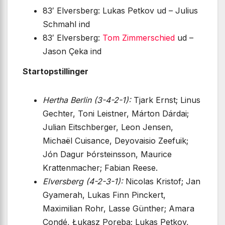
83′ Elversberg: Lukas Petkov ud – Julius
Schmahl ind
83′ Elversberg:
Tom Zimmerschied
ud –
Jason Çeka ind
Startopstillinger
Hertha Berlin (3-4-2-1):
Tjark Ernst; Linus
Gechter, Toni Leistner, Márton Dárdai;
Julian Eitschberger, Leon Jensen,
Michaël Cuisance, Deyovaisio Zeefuik;
Jón Dagur Þórsteinsson, Maurice
Krattenmacher; Fabian Reese.
Elversberg (4-2-3-1):
Nicolas Kristof; Jan
Gyamerah, Lukas Finn Pinckert,
Maximilian Rohr, Lasse Günther; Amara
Condé, Łukasz Poręba; Lukas Petkov,