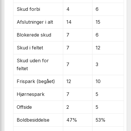
Skud forbi
4
6
Afslutninger i alt
14
15
Blokerede skud
7
6
Skud i feltet
7
12
Skud uden for
7
3
feltet
Frispark (begået)
12
10
Hjørnespark
7
5
Offside
2
5
Boldbesiddelse
47%
53%