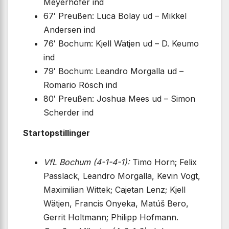
Meyerhöfer ind
67′ Preußen: Luca Bolay ud – Mikkel
Andersen ind
76′ Bochum: Kjell Wätjen ud – D. Keumo
ind
79′ Bochum: Leandro Morgalla ud –
Romario Rösch ind
80′ Preußen: Joshua Mees ud – Simon
Scherder ind
Startopstillinger
VfL Bochum (4-1-4-1):
Timo Horn; Felix
Passlack, Leandro Morgalla, Kevin Vogt,
Maximilian Wittek; Cajetan Lenz; Kjell
Wätjen, Francis Onyeka, Matúš Bero,
Gerrit Holtmann; Philipp Hofmann.