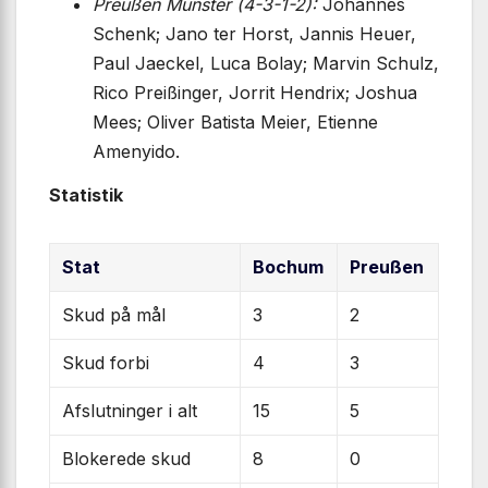
Preußen Münster (4-3-1-2):
Johannes
Schenk; Jano ter Horst, Jannis Heuer,
Paul Jaeckel, Luca Bolay; Marvin Schulz,
Rico Preißinger, Jorrit Hendrix; Joshua
Mees; Oliver Batista Meier, Etienne
Amenyido.
Statistik
Stat
Bochum
Preußen
Skud på mål
3
2
Skud forbi
4
3
Afslutninger i alt
15
5
Blokerede skud
8
0