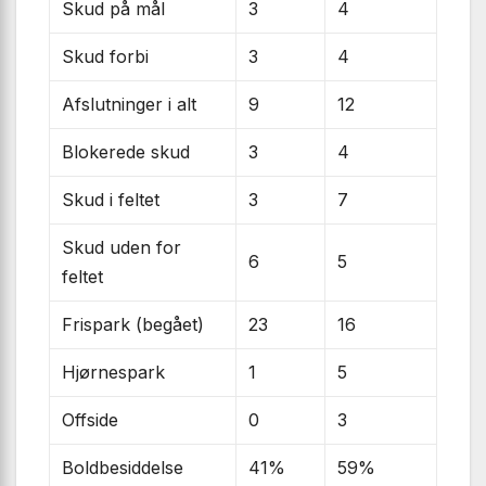
Skud på mål
3
4
Skud forbi
3
4
Afslutninger i alt
9
12
Blokerede skud
3
4
Skud i feltet
3
7
Skud uden for
6
5
feltet
Frispark (begået)
23
16
Hjørnespark
1
5
Offside
0
3
Boldbesiddelse
41%
59%