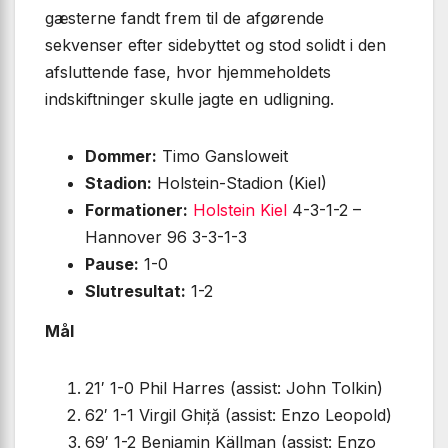
gæsterne fandt frem til de afgørende
sekvenser efter sidebyttet og stod solidt i den
afsluttende fase, hvor hjemmeholdets
indskiftninger skulle jagte en udligning.
Dommer:
Timo Gansloweit
Stadion:
Holstein-Stadion (Kiel)
Formationer:
Holstein Kiel
4-3-1-2 –
Hannover 96 3-3-1-3
Pause:
1-0
Slutresultat:
1-2
Mål
21′ 1-0 Phil Harres (assist: John Tolkin)
62′ 1-1 Virgil Ghiță (assist: Enzo Leopold)
69′ 1-2 Benjamin Källman (assist: Enzo