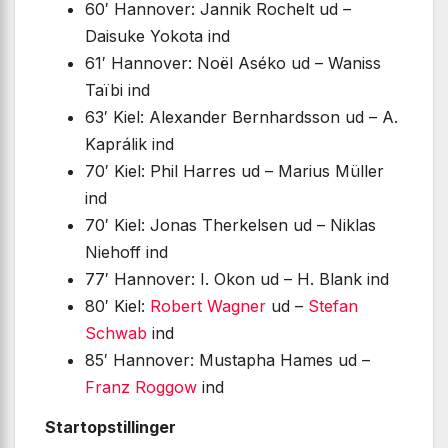
60′ Hannover: Jannik Rochelt ud –
Daisuke Yokota ind
61′ Hannover: Noël Aséko ud – Waniss
Taïbi ind
63′ Kiel: Alexander Bernhardsson ud – A.
Kaprálik ind
70′ Kiel: Phil Harres ud – Marius Müller
ind
70′ Kiel: Jonas Therkelsen ud – Niklas
Niehoff ind
77′ Hannover: I. Okon ud – H. Blank ind
80′ Kiel:
Robert Wagner
ud –
Stefan
Schwab
ind
85′ Hannover: Mustapha Hames ud –
Franz Roggow
ind
Startopstillinger