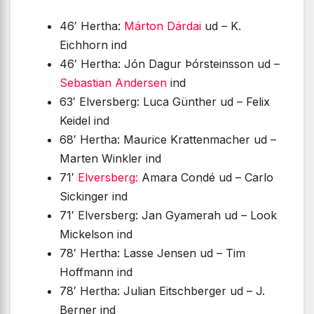
46′ Hertha:
Márton Dárdai
ud – K.
Eichhorn ind
46′ Hertha: Jón Dagur Þórsteinsson ud –
Sebastian Andersen
ind
63′ Elversberg: Luca Günther ud – Felix
Keidel ind
68′ Hertha: Maurice Krattenmacher ud –
Marten Winkler ind
71′
Elversberg:
Amara Condé ud – Carlo
Sickinger ind
71′ Elversberg: Jan Gyamerah ud – Look
Mickelson ind
78′ Hertha: Lasse Jensen ud – Tim
Hoffmann ind
78′ Hertha: Julian Eitschberger ud – J.
Berner ind