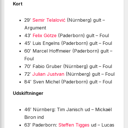
Kort
29′
Semir Telalović
(Nürnberg) gult –
Argument
43′
Felix Götze
(Paderborn) gult – Foul
45′ Luis Engelns (Paderborn) gult – Foul
60′ Marcel Hoffmeier (Paderborn) gult –
Foul
70′ Fabio Gruber (Nürnberg) gult – Foul
72′
Julian Justvan
(Nürnberg) gult – Foul
84′ Sven Michel (Paderborn) gult – Foul
Udskiftninger
46′ Nürnberg: Tim Janisch ud – Mickaël
Biron ind
63′ Paderborn:
Steffen Tigges
ud – Lucas