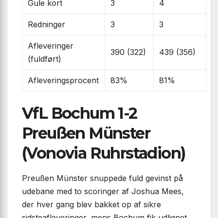
Gule kort
3
4
Redninger
3
3
Afleveringer
390 (322)
439 (356)
(fuldført)
Afleveringsprocent
83%
81%
VfL Bochum 1-2
Preußen Münster
(Vonovia Ruhrstadion)
Preußen Münster snuppede fuld gevinst på
udebane med to scoringer af Joshua Mees,
der hver gang blev bakket op af sikre
sidsteafleveringer, mens Bochum fik udlignet