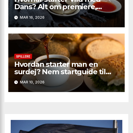
Dans? Alt om premiere,
deltagere og sæsonens
MAR 16, 2026
største twists
SPILLERE
Hvordan starter man en
surdej? Nem startguide til
boblende, aromatisk brød
MAR 10, 2026