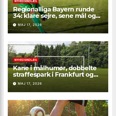
NYHEDSINDLÆG
Regionalliga Bayern runde
34: klare sejre, sene mål og
straffesparksafgørelser
MAJ 17, 2026
NYHEDSINDLÆG
Kane i målhumør, dobbelte
straffespark i Frankfurt og
rødt kort i Gladbach – hele
MAJ 17, 2026
runde 34 fra Bundesliga
2025/26