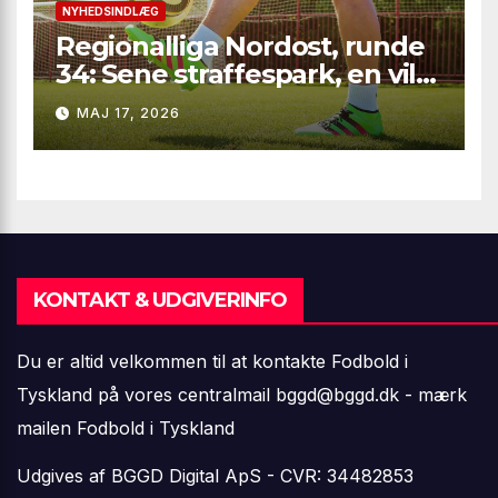
NYHEDSINDLÆG
Regionalliga Nordost, runde
34: Sene straffespark, en vild
vending i Leipzig og en
MAJ 17, 2026
firkantsopvisning fra Baro
KONTAKT & UDGIVERINFO
Du er altid velkommen til at kontakte Fodbold i
Tyskland på vores centralmail
bggd@bggd.dk
- mærk
mailen Fodbold i Tyskland
Udgives af BGGD Digital ApS - CVR: 34482853