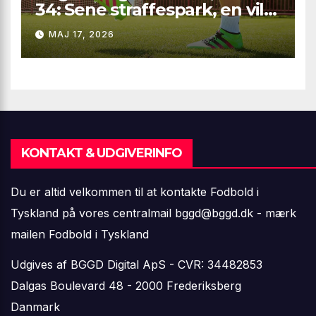
34: Sene straffespark, en vild
vending i Leipzig og en
MAJ 17, 2026
firkantsopvisning fra Baro
KONTAKT & UDGIVERINFO
Du er altid velkommen til at kontakte Fodbold i
Tyskland på vores centralmail
bggd@bggd.dk
- mærk
mailen Fodbold i Tyskland
Udgives af BGGD Digital ApS - CVR: 34482853
Dalgas Boulevard 48 - 2000 Frederiksberg
Danmark