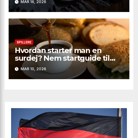
MAR 16, 2026
største twists
SPILLERE
Hvordan starter man en
surdej? Nem startguide til
boblende, aromatisk brød
MAR 10, 2026