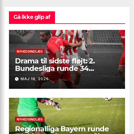
Gå ikke glip af
NYHEDSINDLÆG
Drama til sidste fløjt: 2.
Bundesliga runde 34
leverede seksmålsthriller,
MAJ 18, 2026
målfest i Bielefeld og
afgørelser på marginalerne
NYHEDSINDLÆG
Regionalliga Bayern runde