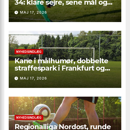
34: klare sejre, sene mål og
straffesparksafgørelser
MAJ 17, 2026
NYHEDSINDLÆG
Kane i målhumør, dobbelte
straffespark i Frankfurt og
rødt kort i Gladbach – hele
MAJ 17, 2026
runde 34 fra Bundesliga
2025/26
NYHEDSINDLÆG
Regionalliga Nordost, runde