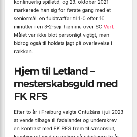
kontinuerlig spilletid, og 23. oktober 2021
markerede han sig for første gang med et
seniormål: en fuldtræffer til 1-0 efter 16
minutter i en 3-2-sejr hjemme over SC
Verl.
Målet var ikke blot personligt vigtigt, men
bidrog også til holdets jagt på overlevelse i
rækken.
Hjem til Letland –
mesterskabsguld med
FK RFS
Efter to år i Freiburg valgte Ontužāns i juli 2023
at vende tilbage til fødelandet og underskrev
en kontrakt med FK RFS frem til sæsonslut,
kombineret med en option på yderligere to år.