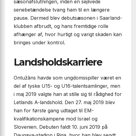
sæsonafslutningen, inden en sejlivede
senebetændelse tvang ham til en længere
pause. Dermed blev debutsæsonen i Saarland-
klubben afbrudt, og hans fremtidige rolle
afhænger af, hvor hurtigt og varigt skaden kan
bringes under kontrol.
Landsholdskarriere
Ontužāns havde som ungdomsspiller været en
del af tyske U15- og U16-talentsamlinger, men
i maj 2019 valgte han at stille sig til rådighed for
Letlands A-landshold. Den 27. maj 2019 blev
han for første gang udtaget til EM-
kvalifikationskampene mod Israel og
Slovenien. Debuten faldt 10. juni 2019 på
Daugava-stadion i Riga, hvor han blev sendt