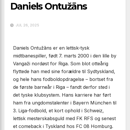
Daniels Ontužāns
JUL 26, 2025
Daniels Ontužāns er en lettisk-tysk
midtbanespiller, født 7. marts 2000 i den lille by
Vangaži nordøst for Riga. Som blot otteårig
flyttede han med sine forældre til Sydtyskland,
og hele hans fodboldopdragelse – bortset fra
de første barneår i Riga – fandt derfor sted i
det tyske klubsystem. Hans karriere har ført
ham fra ungdomstalenter i Bayern München til
3. Liga-fodbold, et kort ophold i Schweiz,
lettisk mesterskabsguld med FK RFS og senest
et comeback i Tyskland hos FC 08 Homburg.