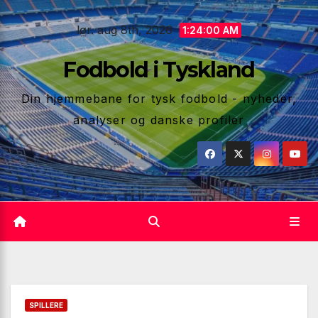
Skip
lør. aug 8th, 2026
to
1:24:01 AM
content
Fodbold i Tyskland
Din hjemmebane for tysk fodbold - nyheder,
analyser og danske profiler
SPILLERE