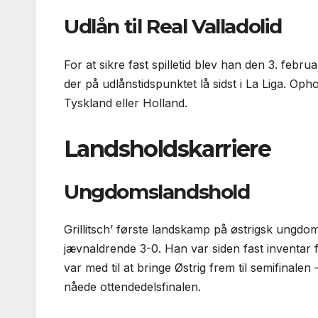
Udlån til Real Valladolid
For at sikre fast spilletid blev han den 3. febru
der på udlåns­tidspunktet lå sidst i La Liga. O
Tyskland eller Holland.
Lands­holds­karriere
Ungdoms­landshold
Grillitsch’ første lands­kamp på østrigsk ungd
jævnaldrende 3-0. Han var siden fast inventar f
var med til at bringe Østrig frem til semifinal
nåede ottendedels­finalen.