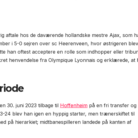
ig aftale hos de daværende hollandske mestre Ajax, som 
ber i 5-0 sejren over sc Heerenveen, hvor østrigeren ble
tte han oftest acceptere en rolle som indhopper eller tribu
konkret henvendelse fra Olympique Lyonnais og erklærede, at
riode
n 30. juni 2023 tilbage til
Hoffenheim
på en fri transfer og
24 blev han igen en hyppig starter, men træner­skiftet til
ed på hierarkiet; midtbanespilleren landede på kanten af