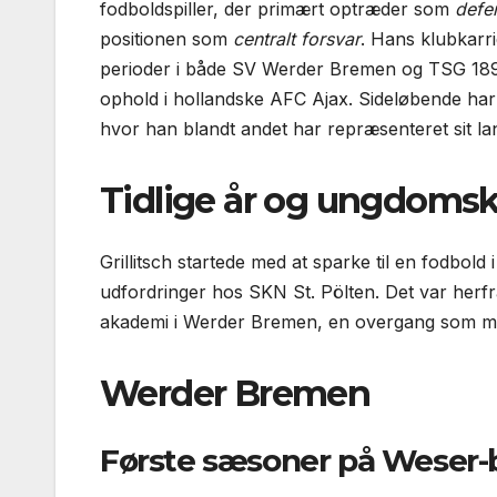
fodbold­spiller, der primært optræder som
defe
positionen som
centralt forsvar
. Hans klubkarri
perioder i både SV Werder Bremen og TSG 189
ophold i hollandske AFC Ajax. Sideløbende har 
hvor han blandt andet har repræsenteret sit l
Tidlige år og ungdoms­k
Grillitsch startede med at sparke til en fodbol
udfordringer hos SKN St. Pölten. Det var herfr
akademi i Werder Bremen, en overgang som mark
Werder Bremen
Første sæsoner på Weser