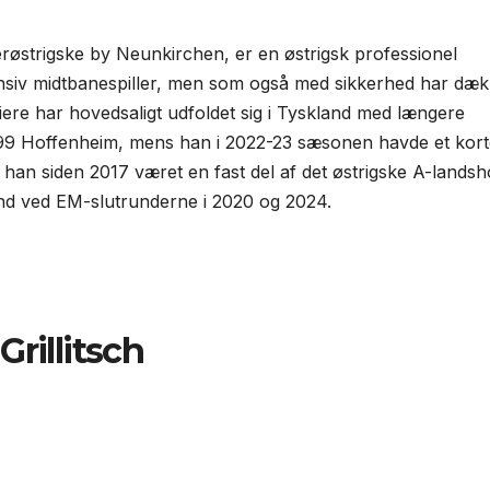
der­østrigske by Neunkirchen, er en østrigsk professionel
ensiv midtbanespiller, men som også med sikkerhed har dæk
ere har hoved­saligt udfoldet sig i Tyskland med længere
9 Hoffenheim, mens han i 2022-23 sæsonen havde et kort
han siden 2017 været en fast del af det østrigske A-landsh
and ved EM-slutrunderne i 2020 og 2024.
rillitsch