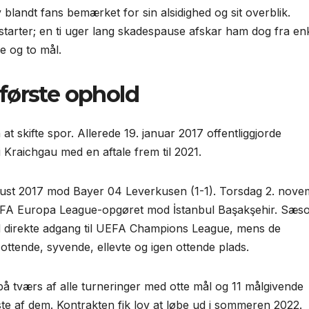
 blandt fans bemærket for sin alsidighed og sit overblik.
tarter; en ti uger lang skadespause afskar ham dog fra en
e og to mål.
første ophold
t skifte spor. Allerede 19. januar 2017 offentlig­gjorde
 i Kraichgau med en aftale frem til 2021.
august 2017 mod Bayer 04 Leverkusen (1-1). Torsdag 2. nov
i UEFA Europa League-opgøret mod İstanbul Başakşehir. Sæs
ed direkte adgang til UEFA Champions League, mens de
ttende, syvende, ellevte og igen ottende plads.
 på tværs af alle turneringer med otte mål og 11 målgivende
este af dem. Kontrakten fik lov at løbe ud i sommeren 2022.