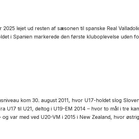
ar 2025 lejet ud resten af sæsonen til spanske Real Valladoli
pholdet i Spanien markerede den første kluboplevelse uden fo
oms­niveau kom 30. august 2011, hvor U17-holdet slog Slove
ra U17 til U21, deltog i U19-EM 2014 – hvor to mål i tre k
en – og var med ved U20-VM i 2015 i New Zealand, hvor østri