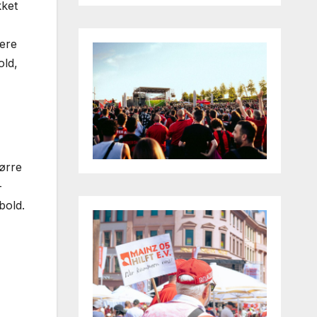
ket
ere
old,
tørre
­
bold.