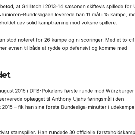
etød, at Grillitsch i 2013-14 sæsonen skiftevis spillede for
A-Junioren-Bundesligaen leverede han 11 mål i 15 kampe, m
eholdet gav solid kamptræning mod voksne spillere.
han stod noteret for 26 kampe og ni scoringer. Med et to-cif
e her evnen til både at rydde op defensivt og komme med
det
 august 2015 i DFB-Pokalens første runde mod Würzburger
 serverede oplægget til Anthony Ujahs førings­mål i den
t 2015 – fik han sine første Bundesliga-minutter i udekamp
vist stamspiller. Han rundede 30 officielle første­holdskamp