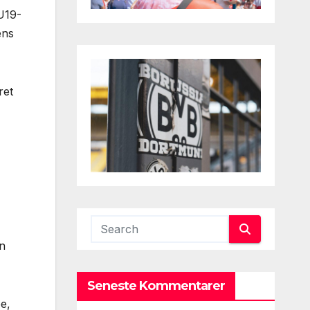
 U19-
ens
ret
en
Seneste Kommentarer
e,