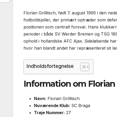
Florian Grillitsch, født 7. august 1995 i den ne
fodbold­spiller, der primært optræder som def
positionen som centralt forsvar. Hans klubkarri
perioder i både SV Werder Bremen og TSG 189
ophold i hollandske AFC Ajax. Sideløbende har 
hvor han blandt andet har repræsenteret sit l
Indholdsfortegnelse
Information om Florian G
Navn:
Florian Grillitsch
Nuværende Klub:
SC Braga
Trøje Nummer:
27