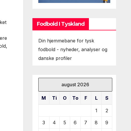
ket
Fodbold I Tyskland
ere
Din hjemmebane for tysk
old,
fodbold - nyheder, analyser og
danske profiler
august 2026
M
Ti
O
To
F
L
S
1
2
3
4
5
6
7
8
9