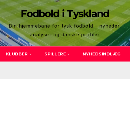
Fodbold i Tyskland
Din hjemmebane for tysk fodbold - nyheder,
analyser og danske profiler
KLUBBER
SPILLERE
NYHEDSINDLÆG