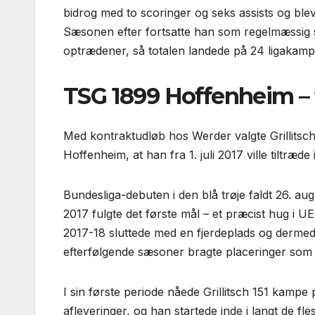
bidrog med to scoringer og seks assists og blev
Sæsonen efter fortsatte han som regel­mæssig s
optrædener, så totalen landede på 24 ligakamp
TSG 1899 Hoffenheim – 
Med kontraktudløb hos Werder valgte Grillitsch a
Hoffenheim, at han fra 1. juli 2017 ville tiltræde
Bundesliga-debuten i den blå trøje faldt 26. 
2017 fulgte det første mål – et præcist hug 
2017-18 sluttede med en fjerde­plads og derm
efterfølgende sæsoner bragte placeringer som o
I sin første periode nåede Grillitsch 151 kampe
afleveringer, og han startede inde i langt de fl