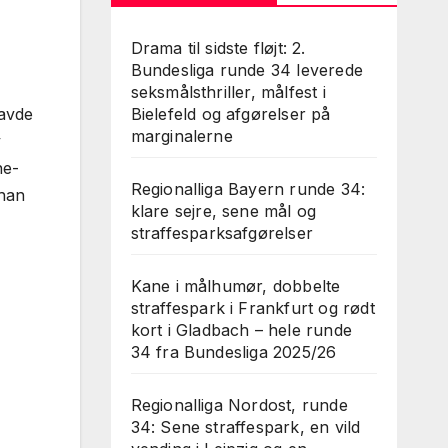
Drama til sidste fløjt: 2.
Bundesliga runde 34 leverede
seksmålsthriller, målfest i
havde
Bielefeld og afgørelser på
marginalerne
v
ne­
Regionalliga Bayern runde 34:
 han
klare sejre, sene mål og
straffesparksafgørelser
Kane i målhumør, dobbelte
straffespark i Frankfurt og rødt
kort i Gladbach – hele runde
34 fra Bundesliga 2025/26
Regionalliga Nordost, runde
34: Sene straffespark, en vild