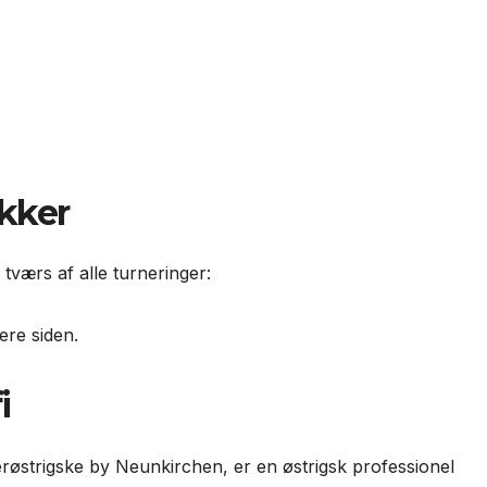
ikker
å tværs af alle turneringer:
ere siden.
i
der­østrigske by Neunkirchen, er en østrigsk professionel