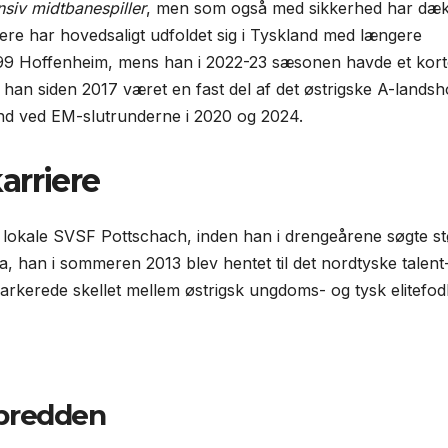
nsiv midtbanespiller
, men som også med sikkerhed har dæk
ere har hoved­saligt udfoldet sig i Tyskland med længere
9 Hoffenheim, mens han i 2022-23 sæsonen havde et kort
han siden 2017 været en fast del af det østrigske A-landsh
and ved EM-slutrunderne i 2020 og 2024.
arriere
d i lokale SVSF Pottschach, inden han i drengeårene søgte s
a, han i sommeren 2013 blev hentet til det nordtyske talent
erede skellet mellem østrigsk ungdoms- og tysk elite­fod
-bredden