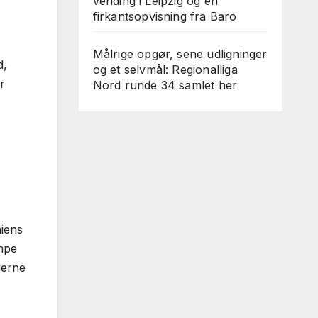
vending i Leipzig og en
firkantsopvisning fra Baro
Målrige opgør, sene udligninger
d,
og et selvmål: Regionalliga
r
Nord runde 34 samlet her
niens
ampe
gerne