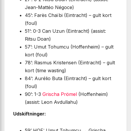
Jean-Mattéo Négoce)
45’: Farès Chaïbi (Eintracht) – gult kort
(foul)
51’: 0-3 Can Uzun (Eintracht) (assist:
Ritsu Doan)
57’: Umut Tohumcu (Hoffenheim) – gult
kort (foul)
78’: Rasmus Kristensen (Eintracht) – gult
kort (time wasting)
84’: Aurélio Buta (Eintracht) – gult kort
(foul)
90’: 1-3
Grischa Prömel
(Hoffenheim)
(assist: Leon Avdullahu)
Udskiftninger:
59’ HOF: Umut Tohumcu → Grischa