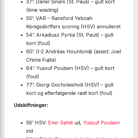
37’: Danel Sinani (St. Pauli) – gult kort
(time wasting)
50’: VAR – Ransford Yeboah
Königsdörffers scoring (HSV) annulleret
54’: Arkadiusz Pyrka (St. Pauli) – gult
kort (foul)
60’: 0-2 Andréas Hountondji (assist: Joel
Chima Fujita)
64’: Yussuf Poulsen (HSV) – gult kort
(foul)
77’: Giorgi Gocholeishvili (HSV) – gult
kort og efterfølgende rødt kort (foul)
Udskiftninger:
56’ HSV:
Emir Sahiti
ud,
Yussuf Poulsen
ind