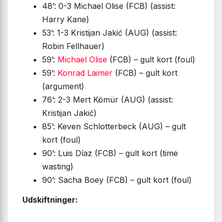
48’: 0-3 Michael Olise (FCB) (assist:
Harry Kane)
53’: 1-3 Kristijan Jakić (AUG) (assist:
Robin Fellhauer)
59’:
Michael Olise
(FCB) – gult kort (foul)
59’:
Konrad Laimer
(FCB) – gult kort
(argument)
76’: 2-3 Mert Kömür (AUG) (assist:
Kristijan Jakić)
85’: Keven Schlotterbeck (AUG) – gult
kort (foul)
90’: Luis Díaz (FCB) – gult kort (time
wasting)
90’: Sacha Boey (FCB) – gult kort (foul)
Udskiftninger: