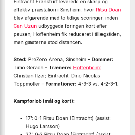
Eintracht Frankfurt leverede en skarp og
effektiv præstation i Sinsheim, hvor
Ritsu Doan
blev afgørende med to tidlige scoringer, inden
Can Uzun
udbyggede føringen kort efter
pausen; Hoffenheim fik reduceret i tillægstiden,
men gæsterne stod distancen.
Sted:
PreZero Arena, Sinsheim –
Dommer:
Timo Gerach –
Trænere:
Hoffenheim:
Christian Ilzer; Eintracht: Dino Nicolas
Toppmöller –
Formationer:
4-3-3 vs. 4-2-3-1.
Kampforløb (mål og kort):
17’: 0-1 Ritsu Doan (Eintracht) (assist:
Hugo Larsson)
27’: 0-2 Ritsu Doan (Eintracht) (assist: