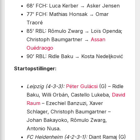
68’ FCH: Luca Kerber → Asker Jensen
77’ FCH: Mathias Honsak → Omar
Traoré
85’ RBL: Rômulo Zwarg → Loïs Openda;
Christoph Baumgartner →
Assan
Ouédraogo
90’ RBL: Ridle Baku → Kosta Nedeljković
Startopstillinger:
Leipzig (4-3-3):
Péter Gulácsi
(G) – Ridle
Baku, Willi Orbán, Castello Lukeba,
David
Raum
– Ezechiel Banzuzi, Xaver
Schlager, Christoph Baumgartner –
Johan Bakayoko, Rômulo Zwarg,
Antonio Nusa.
FC Heidenheim (4-2-3-1):
Diant Ramaj (G)