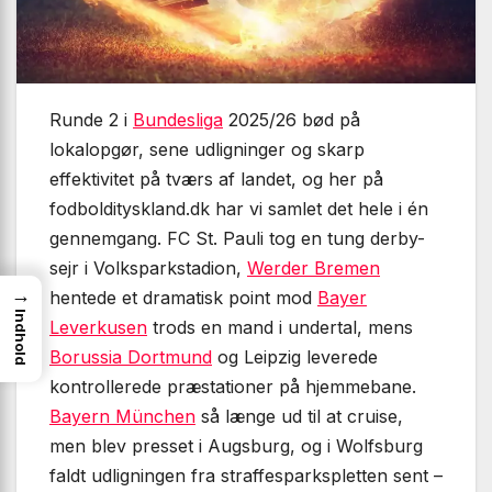
Runde 2 i
Bundesliga
2025/26 bød på
lokalopgør, sene udligninger og skarp
effektivitet på tværs af landet, og her på
fodboldityskland.dk har vi samlet det hele i én
gennemgang. FC St. Pauli tog en tung derby-
sejr i Volksparkstadion,
Werder Bremen
→
hentede et dramatisk point mod
Bayer
Indhold
Leverkusen
trods en mand i undertal, mens
Borussia Dortmund
og Leipzig leverede
kontrollerede præstationer på hjemmebane.
Bayern München
så længe ud til at cruise,
men blev presset i Augsburg, og i Wolfsburg
faldt udligningen fra straffesparkspletten sent –