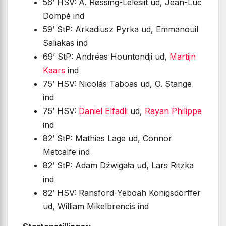
56’ HSV: A. Røssing-Lelesiit ud, Jean-Luc
Dompé ind
59’ StP: Arkadiusz Pyrka ud, Emmanouil
Saliakas ind
69’ StP: Andréas Hountondji ud,
Martijn
Kaars
ind
75’ HSV: Nicolás Taboas ud, O. Stange
ind
75’ HSV:
Daniel Elfadli
ud,
Rayan Philippe
ind
82’ StP: Mathias Lage ud, Connor
Metcalfe ind
82’ StP: Adam Dźwigała ud, Lars Ritzka
ind
82’ HSV: Ransford-Yeboah Königsdörffer
ud, William Mikelbrencis ind