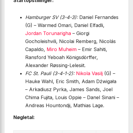
Startopstillinger:
Hamburger SV (3-4-3):
Daniel Fernandes
(G) – Warmed Omari, Daniel Elfadli,
Jordan Torunarigha
– Giorgi
Gocholeishvili, Nicolai Remberg, Nicolás
Capaldo,
Miro Muheim
– Emir Sahiti,
Ransford Yeboah Königsdörffer,
Alexander Røssing-Lelesiit.
FC St. Pauli (3-4-1-2):
Nikola Vasilj
(G) –
Hauke Wahl, Eric Smith, Adam Dźwigała
– Arkadiusz Pyrka, James Sands, Joel
Chima Fujita, Louis Oppie – Danel Sinani –
Andreas Hountondji, Mathias Lage.
Nøgletal: