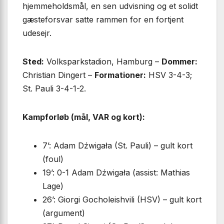
hjemmeholdsmål, en sen udvisning og et solidt
gæsteforsvar satte rammen for en fortjent
udesejr.
Sted:
Volksparkstadion, Hamburg –
Dommer:
Christian Dingert –
Formationer:
HSV 3-4-3;
St. Pauli 3-4-1-2.
Kampforløb (mål, VAR og kort):
7’: Adam Dźwigała (St. Pauli) – gult kort
(foul)
19’: 0-1 Adam Dźwigała (assist: Mathias
Lage)
26’: Giorgi Gocholeishvili (HSV) – gult kort
(argument)