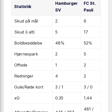
Hamburger
FC St.
Statistik
SV
Pauli
Skud på mål
2
6
Skud (i alt)
5
17
Boldbesiddelse
48%
52%
Hjørnespark
2
5
Offside
1
2
Redninger
4
2
Gule/Røde kort
3 / 1
3 / 0
xG
0.35
1.44
481 /