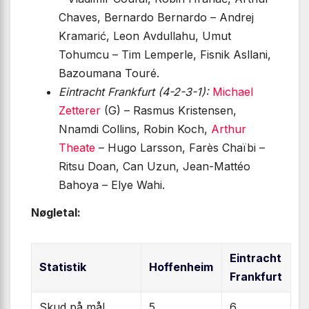
Chaves, Bernardo Bernardo – Andrej
Kramarić, Leon Avdullahu, Umut
Tohumcu – Tim Lemperle, Fisnik Asllani,
Bazoumana Touré.
Eintracht Frankfurt (4-2-3-1):
Michael
Zetterer
(G) – Rasmus Kristensen,
Nnamdi Collins, Robin Koch,
Arthur
Theate
– Hugo Larsson, Farès Chaïbi –
Ritsu Doan, Can Uzun, Jean-Mattéo
Bahoya – Elye Wahi.
Nøgletal:
Eintracht
Statistik
Hoffenheim
Frankfurt
Skud på mål
5
6