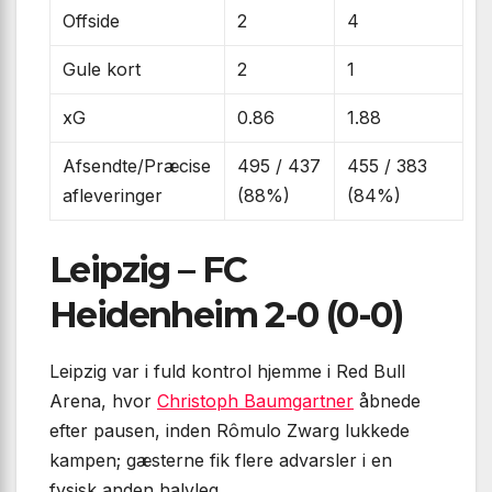
Offside
2
4
Gule kort
2
1
xG
0.86
1.88
Afsendte/Præcise
495 / 437
455 / 383
afleveringer
(88%)
(84%)
Leipzig – FC
Heidenheim 2-0 (0-0)
Leipzig var i fuld kontrol hjemme i Red Bull
Arena, hvor
Christoph Baumgartner
åbnede
efter pausen, inden Rômulo Zwarg lukkede
kampen; gæsterne fik flere advarsler i en
fysisk anden halvleg.