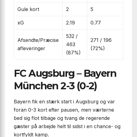
Gule kort
2
5
xG
2.19
0.77
532 /
Afsendte/Præcise
271 / 196
463
afleveringer
(72%)
(87%)
FC Augsburg – Bayern
München 2-3 (0-2)
Bayern fik en stærk start i Augsburg og var
foran 0-3 kort efter pausen, men værterne
bed sig flot tilbage og tvang de regerende
gæster på arbejde helt til sidst i en chance- og
kortfyldt kamp.