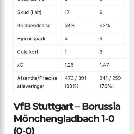
Skud (i alt)
17
9
Boldbesiddelse
58%
42%
Hjørnespark
4
5
Gule kort
1
3
xG
1.26
1.47
Afsendte/Præcise
473 / 391
341 / 259
afleveringer
(83%)
(76%)
VfB Stuttgart – Borussia
Mönchengladbach 1-0
(0-0)