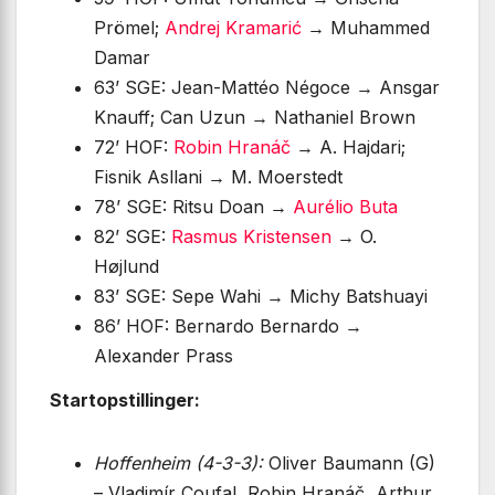
Prömel;
Andrej Kramarić
→ Muhammed
Damar
63’ SGE: Jean-Mattéo Négoce → Ansgar
Knauff; Can Uzun → Nathaniel Brown
72’ HOF:
Robin Hranáč
→ A. Hajdari;
Fisnik Asllani → M. Moerstedt
78’ SGE: Ritsu Doan →
Aurélio Buta
82’ SGE:
Rasmus Kristensen
→ O.
Højlund
83’ SGE: Sepe Wahi → Michy Batshuayi
86’ HOF: Bernardo Bernardo →
Alexander Prass
Startopstillinger:
Hoffenheim (4-3-3):
Oliver Baumann (G)
– Vladimír Coufal, Robin Hranáč, Arthur