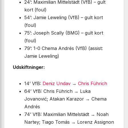
24’: Maximilian Mittelstädt (VfB) – gult
kort (foul)
54’: Jamie Leweling (VfB) – gult kort
(foul)
75’: Joseph Scally (BMG) – gult kort
(foul)
79’: 1-0 Chema Andrés (VfB) (assist:
Jamie Leweling)
Udskiftninger:
14’ VfB:
Deniz Undav
→
Chris Führich
64’ VfB: Chris Führich → Luka
Jovanović; Atakan Karazor → Chema
Andrés
74’ VfB: Maximilian Mittelstädt → Noah
Nartey; Tiago Tomás → Lorenz Assignon