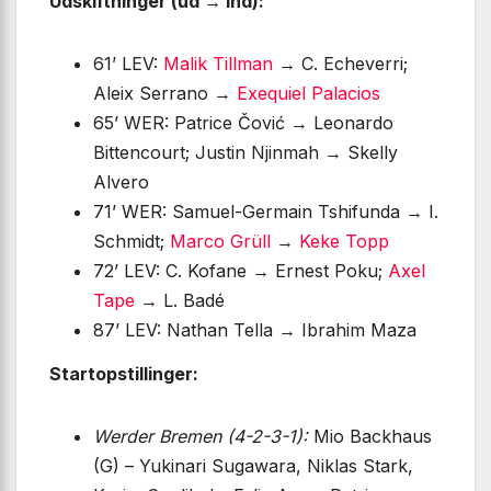
Udskiftninger (ud → ind):
61’ LEV:
Malik Tillman
→ C. Echeverri;
Aleix Serrano →
Exequiel Palacios
65’ WER: Patrice Čović → Leonardo
Bittencourt; Justin Njinmah → Skelly
Alvero
71’ WER: Samuel-Germain Tshifunda → I.
Schmidt;
Marco Grüll
→
Keke Topp
72’ LEV: C. Kofane → Ernest Poku;
Axel
Tape
→ L. Badé
87’ LEV: Nathan Tella → Ibrahim Maza
Startopstillinger:
Werder Bremen (4-2-3-1):
Mio Backhaus
(G) – Yukinari Sugawara, Niklas Stark,