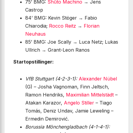
75’ BMG:
Shūto Machino
→ Jens
Castrop
84’ BMG: Kevin Stöger → Fabio
Chiarodia;
Rocco Reitz
→
Florian
Neuhaus
85’ BMG: Joe Scally → Luca Netz; Lukas
Ullrich → Grant-Leon Ranos
Startopstillinger:
VfB Stuttgart (4-2-3-1):
Alexander Nübel
(G) – Josha Vagnoman, Finn Jeltsch,
Ramon Hendriks,
Maximilian Mittelstädt
–
Atakan Karazor,
Angelo Stiller
– Tiago
Tomás, Deniz Undav, Jamie Leweling –
Ermedin Demirović.
Borussia Mönchengladbach (4-1-4-1):