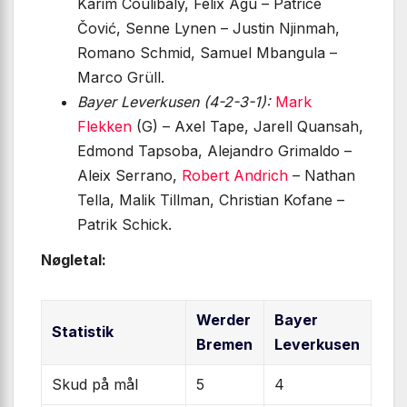
Karim Coulibaly, Felix Agu – Patrice
Čović, Senne Lynen – Justin Njinmah,
Romano Schmid, Samuel Mbangula –
Marco Grüll.
Bayer Leverkusen (4-2-3-1):
Mark
Flekken
(G) – Axel Tape, Jarell Quansah,
Edmond Tapsoba, Alejandro Grimaldo –
Aleix Serrano,
Robert Andrich
– Nathan
Tella, Malik Tillman, Christian Kofane –
Patrik Schick.
Nøgletal:
Werder
Bayer
Statistik
Bremen
Leverkusen
Skud på mål
5
4