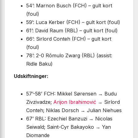
54’: Marnon Busch (FCH) – gult kort
(foul)
59’: Luca Kerber (FCH) – gult kort (foul)
61’: David Raum (RBL) – gult kort (foul)
66’: Sirlord Conteh (FCH) – gult kort
(foul)
78’: 2-0 Rômulo Zwarg (RBL) (assist:
Ridle Baku)
Udskiftninger:
57’-58’ FCH: Mikkel Sørensen → Budu
Zivzivadze;
Arijon Ibrahimović
→ Sirlord
Conteh; Niklas Dorsch → Julian Niehues
67’ RBL: Ezechiel Banzuzi → Nicolas
Seiwald; Saint-Cyr Bakayoko → Yan
Diomande