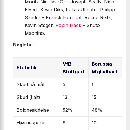
Moritz Nicolas (G) – Joseph Scally, Nico
Elvedi, Kevin Diks, Lukas Ullrich – Philipp
Sander – Franck Honorat, Rocco Reitz,
Kevin Stöger,
Robin Hack
– Shuto
Machino.
Nøgletal:
VfB
Borussia
Statistik
Stuttgart
M’gladbach
Skud på mål
5
6
Skud (i alt)
13
15
Boldbesiddelse
52%
48%
Hjørnespark
6
10