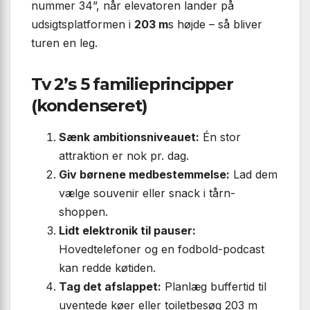
nummer 34”, når elevatoren lander på
udsigtsplatformen i
203 m
s højde – så bliver
turen en leg.
Tv 2’s 5 familieprincipper
(kondenseret)
Sænk ambitionsniveauet:
Én stor
attraktion er nok pr. dag.
Giv børnene medbestemmelse:
Lad dem
vælge souvenir eller snack i tårn-
shoppen.
Lidt elektronik til pauser:
Hovedtelefoner og en fodbold-podcast
kan redde køtiden.
Tag det afslappet:
Planlæg buffertid til
uventede køer eller toiletbesøg 203 m