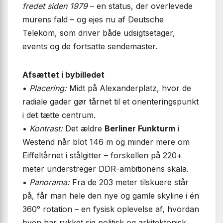
fredet siden 1979
– en status, der overlevede
murens fald – og ejes nu af Deutsche
Telekom, som driver både udsigtsetager,
events og de fortsatte sendemaster.
Afsættet i bybilledet
•
Placering:
Midt på Alexanderplatz, hvor de
radiale gader gør tårnet til et orienteringspunkt
i det tætte centrum.
•
Kontrast:
Det ældre
Berliner Funkturm
i
Westend når blot 146 m og minder mere om
Eiffeltårnet i stålgitter – forskellen på 220+
meter understreger DDR-ambitionens skala.
•
Panorama:
Fra de 203 meter tilskuere står
på, får man hele den nye og gamle skyline i én
360° rotation – en fysisk oplevelse af, hvordan
byen har rykket sig politisk og arkitektonisk