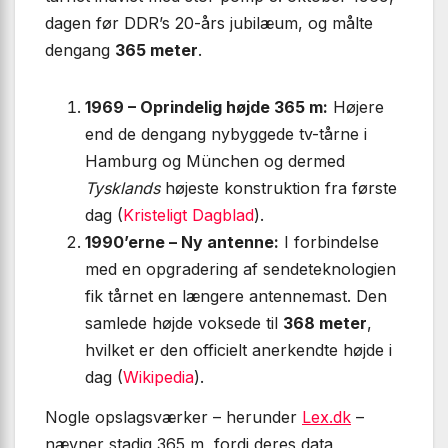
dagen før DDR’s 20-års jubilæum, og målte
dengang
365 meter
.
1969 – Oprindelig højde 365 m:
Højere
end de dengang nybyggede tv-tårne i
Hamburg og München og dermed
Tysklands
højeste konstruktion fra første
dag (
Kristeligt Dagblad
).
1990’erne – Ny antenne:
I forbindelse
med en opgradering af sendeteknologien
fik tårnet en længere antennemast. Den
samlede højde voksede til
368 meter
,
hvilket er den officielt anerkendte højde i
dag (
Wikipedia
).
Nogle opslagsværker – herunder
Lex.dk
–
nævner stadig 365 m, fordi deres data