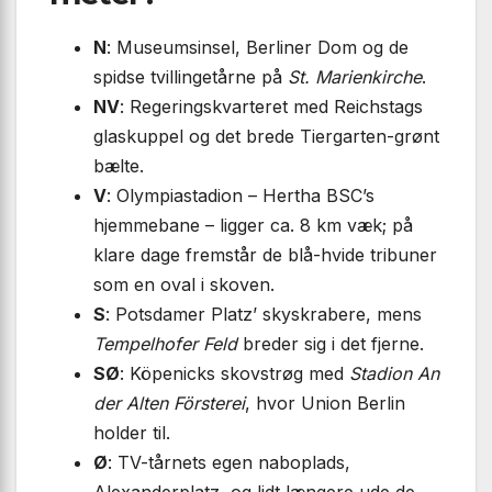
N
: Museumsinsel, Berliner Dom og de
spidse tvillingetårne på
St. Marienkirche
.
NV
: Regeringskvarteret med Reichstags
glaskuppel og det brede Tiergarten-grønt
bælte.
V
: Olympiastadion – Hertha BSC’s
hjemmebane – ligger ca. 8 km væk; på
klare dage fremstår de blå-hvide tribuner
som en oval i skoven.
S
: Potsdamer Platz’ skyskrabere, mens
Tempelhofer Feld
breder sig i det fjerne.
SØ
: Köpenicks skovstrøg med
Stadion An
der Alten Försterei
, hvor Union Berlin
holder til.
Ø
: TV-tårnets egen naboplads,
Alexanderplatz, og lidt længere ude de