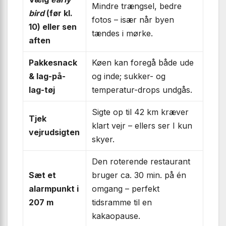
Mindre trængsel, bedre
bird
(før kl.
fotos – især når byen
10) eller sen
tændes i mørke.
aften
Pakkesnack
Køen kan foregå både ude
& lag-på-
og inde; sukker- og
lag-tøj
temperatur-drops undgås.
Sigte op til 42 km kræver
Tjek
klart vejr – ellers ser I kun
vejrudsigten
skyer.
Den roterende restaurant
Sæt et
bruger ca. 30 min. på én
alarmpunkt i
omgang – perfekt
207 m
tidsramme til en
kakaopause.