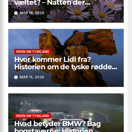
væltet? – Natten der
ændrede verden
MAR 18, 2026
VIDEN OM TYSKLAND
Hvor kommer Lidl fra?
Historien om de tyske rødder
bag en global discount-
MAR 15, 2026
kæmpe
VIDEN OM TYSKLAND
Hvad betyder BMW? Bag
bogstaverne: Historien,