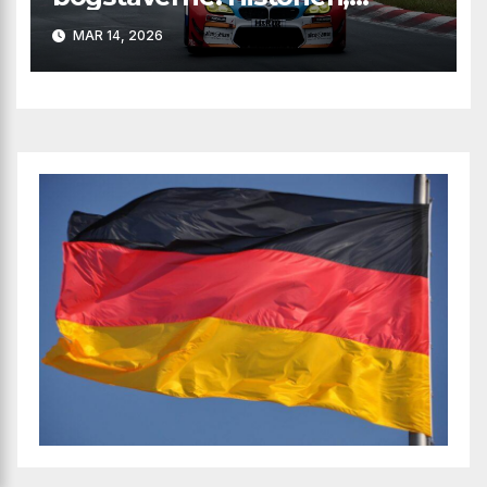
logoet og magien bag
MAR 14, 2026
mærket