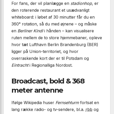
For fans, der vil planlægge en
stadionhop
, er
den roterende restaurant et usædvanligt
whiteboard: i løbet af 30 minutter får du en
360° rotation, så du med øjnene – og måske
en
Berliner Kindl
i hånden – kan visualisere
ruten mellem de to store hjemmebaner, opleve
hvor tæt Lufthavn Berlin Brandenburg (BER)
ligger på Union-territoriet, og hvor
overraskende kort der er til Potsdam og
Eintracht
i Regionalliga Nordost.
Broadcast, bold & 368
meter antenne
Ifølge Wikipedia huser
Fernsehturm
fortsat en
lang række radio- og tv-sendere, bl.a.
rbb
og