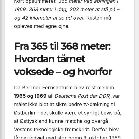
Kort opsummeret:
365 meter ved åbningen i
1969, 368 meter i dag, 203 meter at stå på –
og 42 kilometer at se ud over.
Resten må
opleves med egne øjne.
Fra 365 til 368 meter:
Hvordan tårnet
voksede – og hvorfor
Da Berliner Fernsehturm blev rejst mellem
1965 og 1969
af
Deutsche Post der DDR
, var
målet ikke blot at sikre bedre tv-dækning til
Østberlin – det skulle være et synligt bevis på,
at Østtyskland kunne matche og overgå
Vestens teknologiske fremskridt. Derfor blev
tårnet indviet med stor pomp 3. oktober 1969,