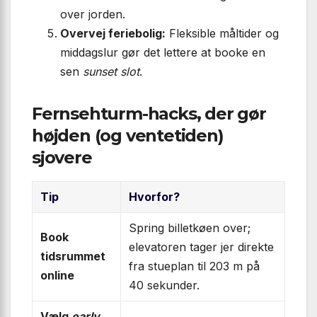
over jorden.
Overvej feriebolig:
Fleksible måltider og
middagslur gør det lettere at booke en
sen
sunset slot
.
Fernsehturm-hacks, der gør
højden (og ventetiden)
sjovere
Tip
Hvorfor?
Spring billetkøen over;
Book
elevatoren tager jer direkte
tidsrummet
fra stueplan til 203 m på
online
40 sekunder.
Vælg
early