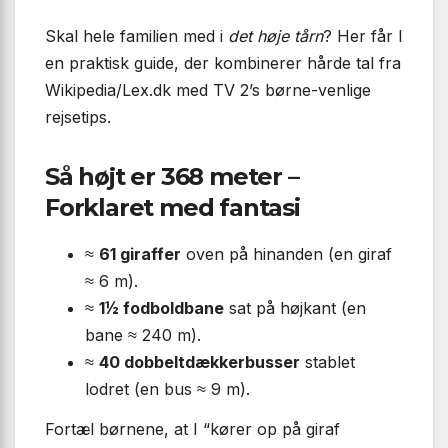
Skal hele familien med i
det høje tårn
? Her får I
en praktisk guide, der kombinerer hårde tal fra
Wikipedia/Lex.dk med TV 2’s børne-venlige
rejsetips.
Så højt er 368 meter –
Forklaret med fantasi
≈
61 giraffer
oven på hinanden (en giraf
≈ 6 m).
≈
1½ fodboldbane
sat på højkant (en
bane ≈ 240 m).
≈
40 dobbeltdækkerbusser
stablet
lodret (en bus ≈ 9 m).
Fortæl børnene, at I “kører op på giraf