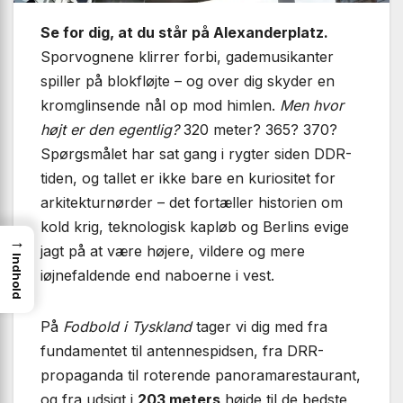
Se for dig, at du står på Alexanderplatz.
Sporvognene klirrer forbi, gademusikanter
spiller på blokfløjte – og over dig skyder en
kromglinsende nål op mod himlen.
Men hvor
højt er den egentlig?
320 meter? 365? 370?
Spørgsmålet har sat gang i rygter siden DDR-
tiden, og tallet er ikke bare en kuriositet for
arkitekturnørder – det fortæller historien om
kold krig, teknologisk kapløb og Berlins evige
→
jagt på at være højere, vildere og mere
Indhold
iøjnefaldende end naboerne i vest.
På
Fodbold i Tyskland
tager vi dig med fra
fundamentet til antennespidsen, fra DRR-
propaganda til roterende panoramarestaurant,
og fra udsigt i
203 meters
højde til de bedste