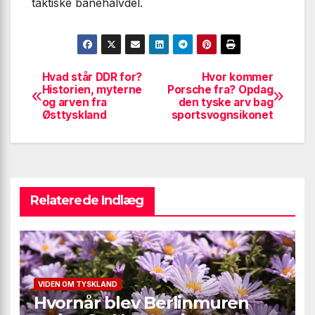
taktiske banehalvdel.
Hvad står DDR for?
Hvor kommer
Indlægsnavigation
Historien, myterne
Porsche fra? Opdag
og arven fra
den tyske arv bag
Østtyskland
sportsvognsikonet
Relaterede Indlæg
VIDEN OM TYSKLAND
Hvornår blev Berlinmuren