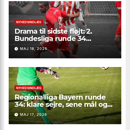
NYHEDSINDLÆG
Drama til sidste fløjt: 2.
Bundesliga runde 34
leverede seksmålsthriller,
MAJ 18, 2026
målfest i Bielefeld og
afgørelser på marginalerne
NYHEDSINDLÆG
Regionalliga Bayern runde
34: klare sejre, sene mål og
straffesparksafgørelser
MAJ 17, 2026