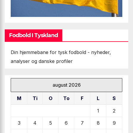
Fodbold I Tyskland
Din hjemmebane for tysk fodbold - nyheder,
analyser og danske profiler
august 2026
M
Ti
O
To
F
L
S
1
2
3
4
5
6
7
8
9