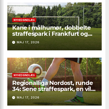
NYHEDSINDLÆG
Kane i målhumør, dobbelte
straffespark i Frankfurt og
rødt kort i Gladbach – hele
MAJ 17, 2026
runde 34 fra Bundesliga
2025/26
NYHEDSINDLÆG
Regionalliga Nordost, runde
34: Sene straffespark, en vild
vending i Leipzig og en
MAJ 17, 2026
firkantsopvisning fra Baro