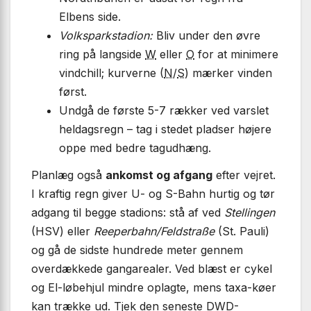
Elbens side.
Volksparkstadion:
Bliv under den øvre
ring på langside
W
eller
O
for at minimere
vindchill; kurverne (
N
/
S
) mærker vinden
først.
Undgå de første 5-7 rækker ved varslet
heldagsregn – tag i stedet pladser højere
oppe med bedre tagudhæng.
Planlæg også
ankomst og afgang
efter vejret.
I kraftig regn giver U- og S-Bahn hurtig og tør
adgang til begge stadions: stå af ved
Stellingen
(HSV) eller
Reeperbahn/Feldstraße
(St. Pauli)
og gå de sidste hundrede meter gennem
overdækkede gangarealer. Ved blæst er cykel
og El-løbehjul mindre oplagte, mens taxa-køer
kan trække ud. Tjek den seneste DWD-