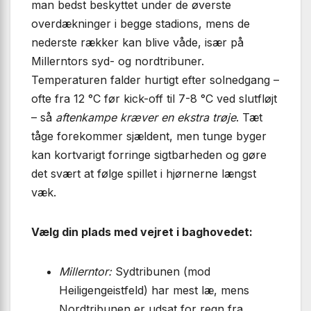
man bedst beskyttet under de øverste
overdækninger i begge stadions, mens de
nederste rækker kan blive våde, især på
Millerntors syd- og nordtribuner.
Temperaturen falder hurtigt efter solnedgang –
ofte fra 12 °C før kick-off til 7-8 °C ved slutfløjt
– så
aftenkampe kræver en ekstra trøje
. Tæt
tåge forekommer sjældent, men tunge byger
kan kortvarigt forringe sigtbarheden og gøre
det svært at følge spillet i hjørnerne længst
væk.
Vælg din plads med vejret i baghovedet:
Millerntor:
Sydtribunen (mod
Heiligengeistfeld) har mest læ, mens
Nordtribunen er udsat for regn fra