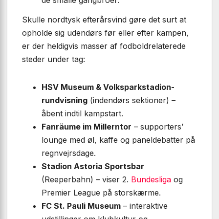
de smalle gangbroer.
Skulle nordtysk efterårsvind gøre det surt at
opholde sig udendørs før eller efter kampen,
er der heldigvis masser af fodboldrelaterede
steder under tag:
HSV Museum & Volksparkstadion-
rundvisning
(indendørs sektioner) –
åbent indtil kampstart.
Fanräume im Millerntor
– supporters’
lounge med øl, kaffe og paneldebatter på
regnvejrsdage.
Stadion Astoria Sportsbar
(Reeperbahn) – viser 2.
Bundesliga
og
Premier League på storskærme.
FC St. Pauli Museum
– interaktive
udstillinger om klubkultur og