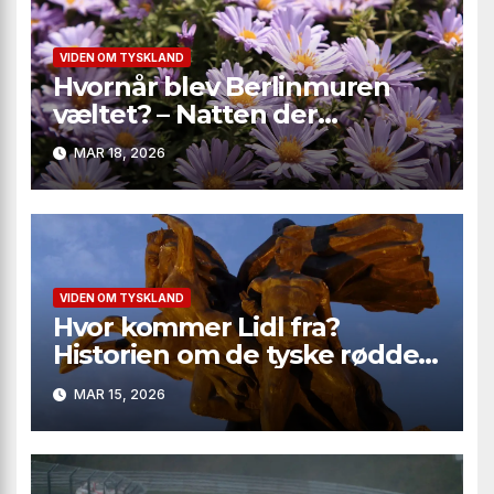
VIDEN OM TYSKLAND
Hvornår blev Berlinmuren
væltet? – Natten der
ændrede verden
MAR 18, 2026
VIDEN OM TYSKLAND
Hvor kommer Lidl fra?
Historien om de tyske rødder
bag en global discount-
MAR 15, 2026
kæmpe