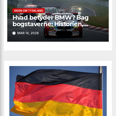
VIDEN OM TYSKLAND
Hvad betyder BMW? Bag
bogstaverne: Historien,
logoet og magien bag
MAR 14, 2026
mærket