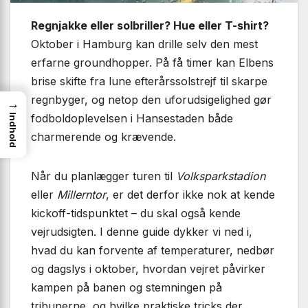
Regnjakke eller solbriller? Hue eller T-shirt?
Oktober i Hamburg kan drille selv den mest
erfarne groundhopper. På få timer kan Elbens
brise skifte fra lune efterårssolstrejf til skarpe
regnbyger, og netop den uforudsigelighed gør
→
fodboldoplevelsen i Hansestaden både
Indhold
charmerende og krævende.
Når du planlægger turen til
Volksparkstadion
eller
Millerntor
, er det derfor ikke nok at kende
kickoff-tidspunktet – du skal også kende
vejrudsigten. I denne guide dykker vi ned i,
hvad du kan forvente af temperaturer, nedbør
og dagslys i oktober, hvordan vejret påvirker
kampen på banen og stemningen på
tribunerne, og hvilke praktiske tricks der