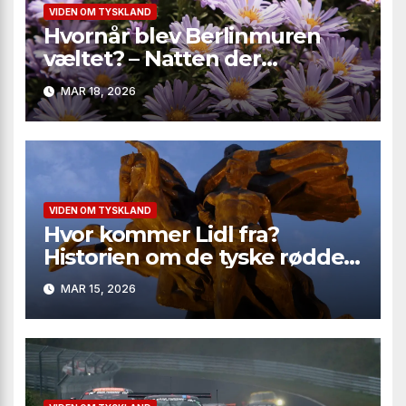
VIDEN OM TYSKLAND
Hvornår blev Berlinmuren
væltet? – Natten der
ændrede verden
MAR 18, 2026
VIDEN OM TYSKLAND
Hvor kommer Lidl fra?
Historien om de tyske rødder
bag en global discount-
MAR 15, 2026
kæmpe