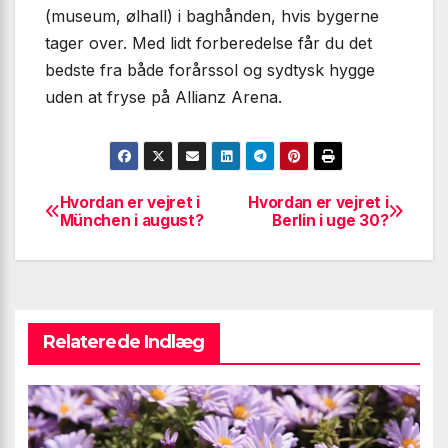
(museum, ølhall) i baghånden, hvis bygerne
tager over. Med lidt forberedelse får du det
bedste fra både forårssol og sydtysk hygge
uden at fryse på Allianz Arena.
Hvordan er vejret i
Hvordan er vejret i
Indlægsnavigation
München i august?
Berlin i uge 30?
Relaterede Indlæg