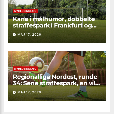
NYHEDSINDLÆG
Kane i målhumør, dobbelte
straffespark i Frankfurt og
rødt kort i Gladbach – hele
MAJ 17, 2026
runde 34 fra Bundesliga
2025/26
NYHEDSINDLÆG
Regionalliga Nordost, runde
34: Sene straffespark, en vild
vending i Leipzig og en
MAJ 17, 2026
firkantsopvisning fra Baro