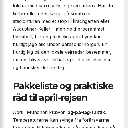
lokker med karruseller og biergartens. Har du
tid før eller efter kamp, så kombiner
stadionturen med et stop i Hirschgarten eller
Augustiner-Keller – men hold programmet
fleksibelt, for en pludselig aprilsbyge kan
hurtigt jage alle under parasollerne igen. En
hurtig kig på den lokale vejrradar bestemmer,
om det bliver tyrolerhat og solbriller eller hue
og handsker denne dag.
Pakkeliste og praktiske
råd til april-rejsen
April i München kræver
lag-på-lag-taktik
.
Temperaturerne kan svinge fra forårsvarme
føhn-dage til kølige aftener på samme døgn, så