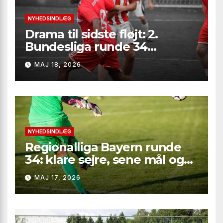
NYHEDSINDLÆG
Drama til sidste fløjt: 2.
Bundesliga runde 34
leverede seksmålsthriller,
MAJ 18, 2026
målfest i Bielefeld og
afgørelser på marginalerne
NYHEDSINDLÆG
Regionalliga Bayern runde
34: klare sejre, sene mål og
straffesparksafgørelser
MAJ 17, 2026