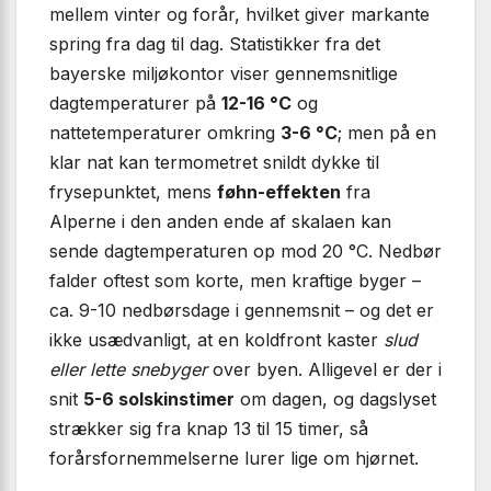
mellem vinter og forår, hvilket giver markante
spring fra dag til dag. Statistikker fra det
bayerske miljøkontor viser gennemsnitlige
dagtemperaturer på
12-16 °C
og
nattetemperaturer omkring
3-6 °C
; men på en
klar nat kan termometret snildt dykke til
frysepunktet, mens
føhn-effekten
fra
Alperne i den anden ende af skalaen kan
sende dagtemperaturen op mod 20 °C. Nedbør
falder oftest som korte, men kraftige byger –
ca. 9-10 nedbørsdage i gennemsnit – og det er
ikke usædvanligt, at en koldfront kaster
slud
eller lette snebyger
over byen. Alligevel er der i
snit
5-6 solskinstimer
om dagen, og dagslyset
strækker sig fra knap 13 til 15 timer, så
forårsfornemmelserne lurer lige om hjørnet.