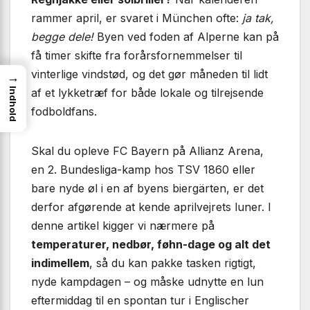
rammer april, er svaret i München ofte:
ja tak,
begge dele!
Byen ved foden af Alperne kan på
få timer skifte fra forårsfornemmelser til
vinterlige vindstød, og det gør måneden til lidt
→
af et lykketræf for både lokale og tilrejsende
Indhold
fodboldfans.
Skal du opleve FC Bayern på Allianz Arena,
en 2. Bundesliga-kamp hos TSV 1860 eller
bare nyde øl i en af byens biergärten, er det
derfor afgørende at kende aprilvejrets luner. I
denne artikel kigger vi nærmere på
temperaturer, nedbør, føhn-dage og alt det
indimellem
, så du kan pakke tasken rigtigt,
nyde kampdagen – og måske udnytte en lun
eftermiddag til en spontan tur i Englischer