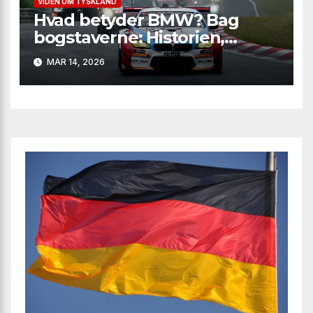
VIDEN OM TYSKLAND
Hvad betyder BMW? Bag
bogstaverne: Historien,
logoet og magien bag
MAR 14, 2026
mærket