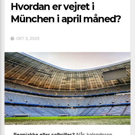
Hvordan er vejret i
München i april måned?
OKT 3, 2025
Regnjakke eller solbriller?
Når kalenderen