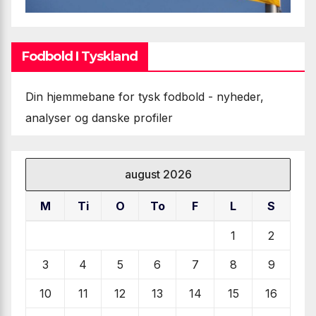
Fodbold I Tyskland
Din hjemmebane for tysk fodbold - nyheder,
analyser og danske profiler
august 2026
M
Ti
O
To
F
L
S
1
2
3
4
5
6
7
8
9
10
11
12
13
14
15
16