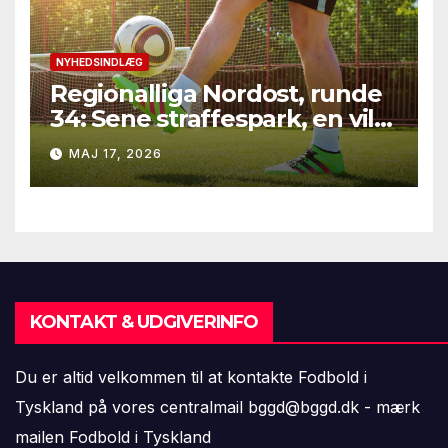
NYHEDSINDLÆG
Regionalliga Nordost, runde
34: Sene straffespark, en vild
vending i Leipzig og en
MAJ 17, 2026
firkantsopvisning fra Baro
KONTAKT & UDGIVERINFO
Du er altid velkommen til at kontakte Fodbold i
Tyskland på vores centralmail
bggd@bggd.dk
- mærk
mailen Fodbold i Tyskland