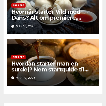
SPILLERE
Hvornår starter Vild med
Dans? Alt om premiere,
deltagere og sæsonens
MAR 16, 2026
største twists
SPILLERE
Hvordan starter man en
surdej? Nem startguide til
boblende, aromatisk brød
MAR 10, 2026