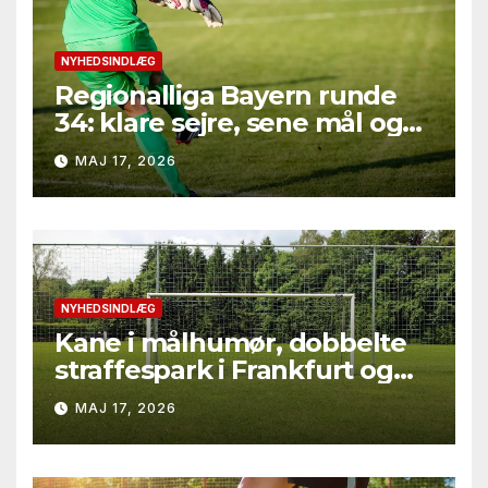
NYHEDSINDLÆG
Regionalliga Bayern runde
34: klare sejre, sene mål og
straffesparksafgørelser
MAJ 17, 2026
NYHEDSINDLÆG
Kane i målhumør, dobbelte
straffespark i Frankfurt og
rødt kort i Gladbach – hele
MAJ 17, 2026
runde 34 fra Bundesliga
2025/26