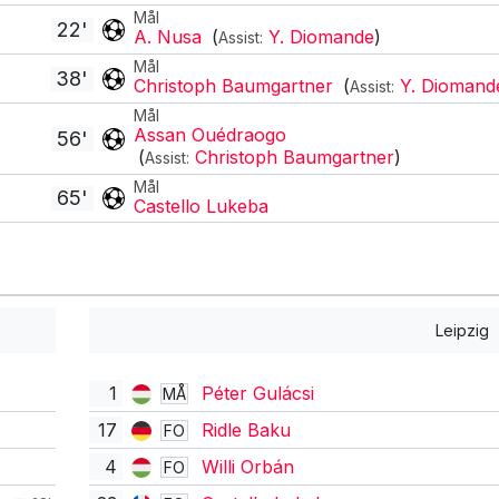
Mål
22'
A. Nusa
(
Y. Diomande
)
Assist:
Mål
38'
Christoph Baumgartner
(
Y. Diomand
Assist:
Mål
Assan Ouédraogo
56'
(
Christoph Baumgartner
)
Assist:
Mål
65'
Castello Lukeba
Leipzig
1
Péter Gulácsi
MÅ
17
Ridle Baku
FO
4
Willi Orbán
FO