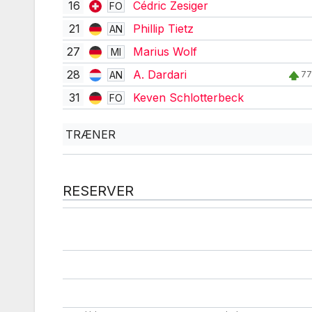
16
Cédric Zesiger
FO
21
Phillip Tietz
AN
27
Marius Wolf
MI
28
A. Dardari
AN
77
31
Keven Schlotterbeck
FO
TRÆNER
RESERVER