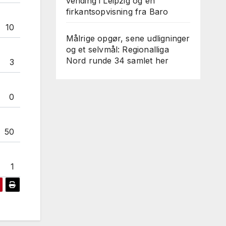
vending i Leipzig og en
firkantsopvisning fra Baro
10
Målrige opgør, sene udligninger
og et selvmål: Regionalliga
Nord runde 34 samlet her
3
0
50
1