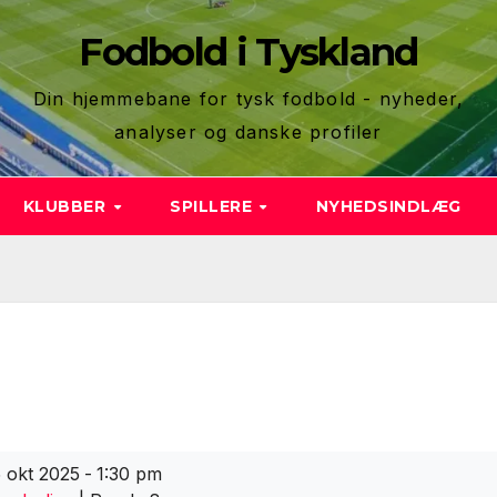
Fodbold i Tyskland
Din hjemmebane for tysk fodbold - nyheder,
analyser og danske profiler
KLUBBER
SPILLERE
NYHEDSINDLÆG
 okt 2025
-
1:30 pm