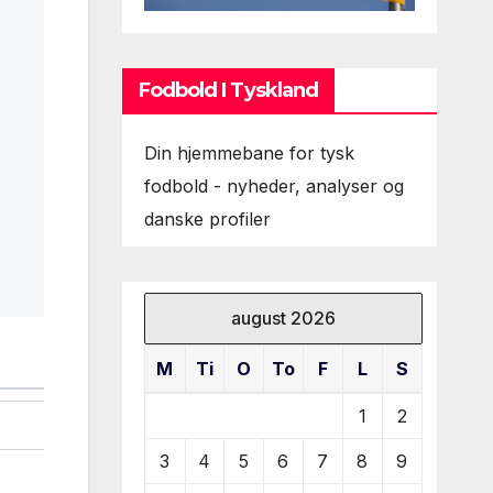
Fodbold I Tyskland
Din hjemmebane for tysk
fodbold - nyheder, analyser og
danske profiler
august 2026
M
Ti
O
To
F
L
S
1
2
3
4
5
6
7
8
9
)