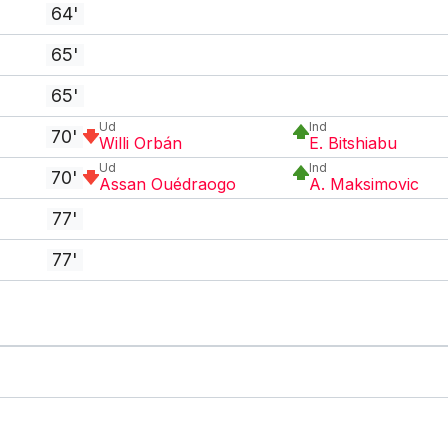
64'
65'
65'
Ud
Ind
70'
Willi Orbán
E. Bitshiabu
Ud
Ind
70'
Assan Ouédraogo
A. Maksimovic
77'
77'