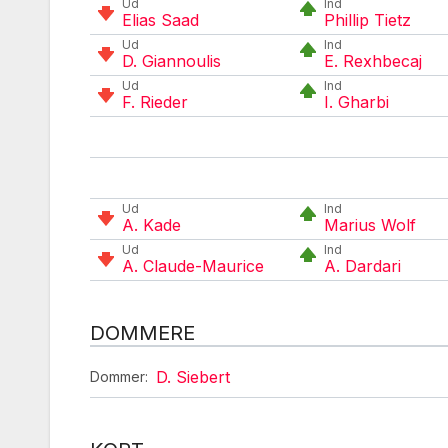
Ud
Ind
Elias Saad
Phillip Tietz
Ud
Ind
D. Giannoulis
E. Rexhbecaj
Ud
Ind
F. Rieder
I. Gharbi
Ud
Ind
A. Kade
Marius Wolf
Ud
Ind
A. Claude-Maurice
A. Dardari
DOMMERE
D. Siebert
Dommer: