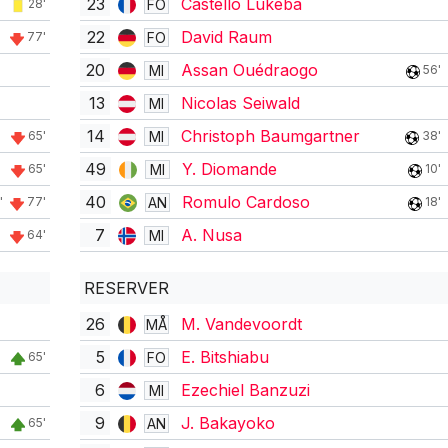
23
Castello Lukeba
FO
28'
22
David Raum
FO
77'
20
Assan Ouédraogo
MI
56'
13
Nicolas Seiwald
MI
14
Christoph Baumgartner
MI
65'
38'
49
Y. Diomande
MI
65'
10'
40
Romulo Cardoso
AN
'
77'
18'
7
A. Nusa
MI
64'
RESERVER
26
M. Vandevoordt
MÅ
5
E. Bitshiabu
FO
65'
6
Ezechiel Banzuzi
MI
9
J. Bakayoko
AN
65'