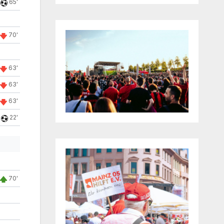
65'
70'
63'
63'
63'
22'
70'