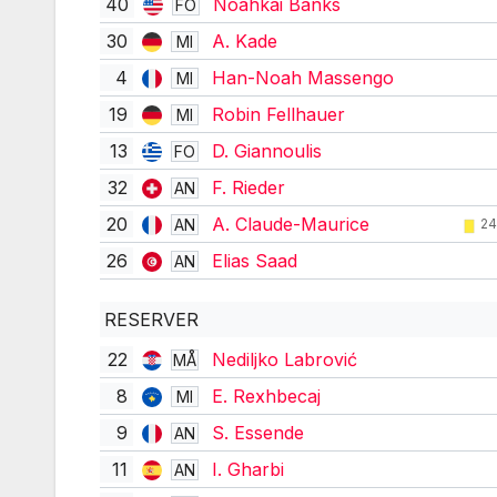
40
Noahkai Banks
FO
30
A. Kade
MI
4
Han-Noah Massengo
MI
19
Robin Fellhauer
MI
13
D. Giannoulis
FO
32
F. Rieder
AN
20
A. Claude-Maurice
AN
24
26
Elias Saad
AN
RESERVER
22
Nediljko Labrović
MÅ
8
E. Rexhbecaj
MI
9
S. Essende
AN
11
I. Gharbi
AN