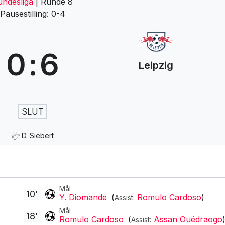
undesliga
| Runde 8
Pausestilling: 0-4
0
:
6
Leipzig
SLUT
D. Siebert
Mål
10'
Y. Diomande
(
Romulo Cardoso
)
Assist:
Mål
18'
Romulo Cardoso
(
Assan Ouédraogo
Assist: