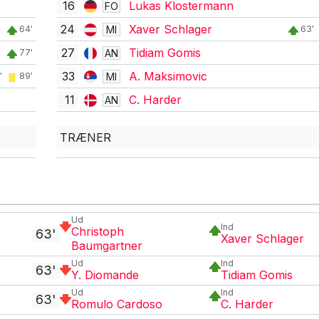
16
Lukas Klostermann
FO
24
Xaver Schlager
MI
64'
63'
27
Tidiam Gomis
AN
77'
33
A. Maksimovic
MI
'
89'
11
C. Harder
AN
TRÆNER
Ud
Ind
Christoph
63'
Xaver Schlager
Baumgartner
Ud
Ind
63'
Y. Diomande
Tidiam Gomis
Ud
Ind
63'
Romulo Cardoso
C. Harder