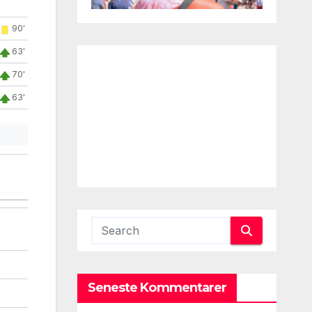
90'
63'
70'
63'
Seneste Kommentarer