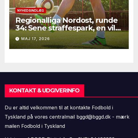
NYHEDSINDLÆG
Regionalliga Nordost, runde
34: Sene straffespark, en vild
vending i Leipzig og en
MAJ 17, 2026
firkantsopvisning fra Baro
KONTAKT & UDGIVERINFO
Du er altid velkommen til at kontakte Fodbold i
Tyskland på vores centralmail
bggd@bggd.dk
- mærk
mailen Fodbold i Tyskland