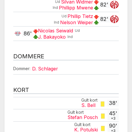
Silvan Widmer
Ud
82'
Phillipp Mwene
Ind
Phillip Tietz
Ud
82'
Nelson Weiper
Ind
Nicolas Seiwald
Ud
86'
J. Bakayoko
Ind
DOMMERE
D. Schlager
Dommer:
KORT
Gult kort
38'
S. Bell
Gult kort
45'
Stefan Posch
+3
Gult kort
90'
K. Potulski
+3