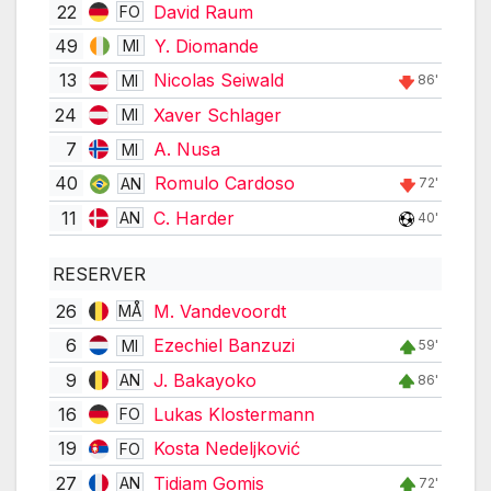
22
David Raum
FO
49
Y. Diomande
MI
13
Nicolas Seiwald
MI
86'
24
Xaver Schlager
MI
7
A. Nusa
MI
40
Romulo Cardoso
AN
72'
11
C. Harder
AN
40'
RESERVER
26
M. Vandevoordt
MÅ
6
Ezechiel Banzuzi
MI
59'
9
J. Bakayoko
AN
86'
16
Lukas Klostermann
FO
19
Kosta Nedeljković
FO
27
Tidiam Gomis
AN
72'