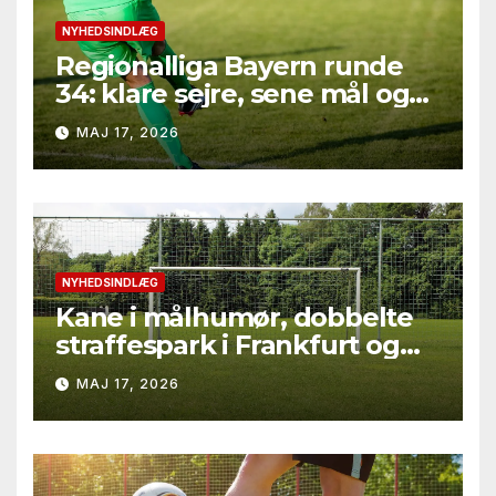
NYHEDSINDLÆG
Regionalliga Bayern runde
34: klare sejre, sene mål og
straffesparksafgørelser
MAJ 17, 2026
NYHEDSINDLÆG
Kane i målhumør, dobbelte
straffespark i Frankfurt og
rødt kort i Gladbach – hele
MAJ 17, 2026
runde 34 fra Bundesliga
2025/26