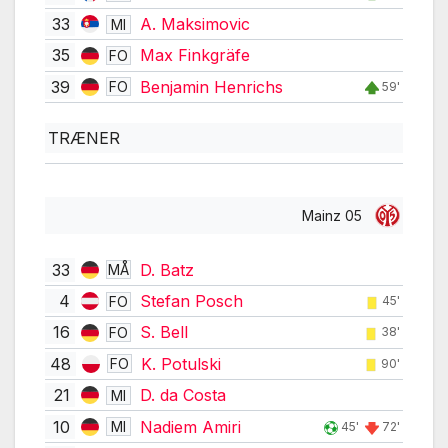
33
A. Maksimovic
MI
35
Max Finkgräfe
FO
39
Benjamin Henrichs
FO
59'
TRÆNER
Mainz 05
33
D. Batz
MÅ
4
Stefan Posch
FO
45'
16
S. Bell
FO
38'
48
K. Potulski
FO
90'
21
D. da Costa
MI
10
Nadiem Amiri
MI
45'
72'