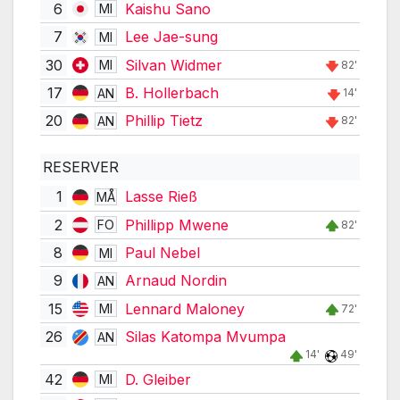
6
Kaishu Sano
MI
7
Lee Jae-sung
MI
30
Silvan Widmer
MI
82'
17
B. Hollerbach
AN
14'
20
Phillip Tietz
AN
82'
RESERVER
1
Lasse Rieß
MÅ
2
Phillipp Mwene
FO
82'
8
Paul Nebel
MI
9
Arnaud Nordin
AN
15
Lennard Maloney
MI
72'
26
Silas Katompa Mvumpa
AN
14'
49'
42
D. Gleiber
MI