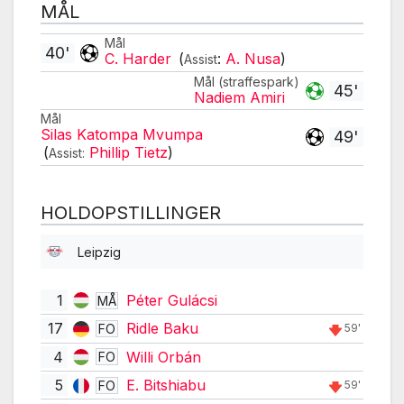
MÅL
Mål
40'
C. Harder
(
:
A. Nusa
)
Assist
Mål (straffespark)
45'
Nadiem Amiri
Mål
Silas Katompa Mvumpa
49'
(
Phillip Tietz
)
Assist:
HOLDOPSTILLINGER
Leipzig
1
Péter Gulácsi
MÅ
17
Ridle Baku
FO
59'
4
Willi Orbán
FO
5
E. Bitshiabu
FO
59'