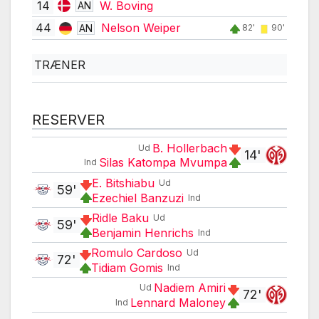
14
W. Boving
AN
44
Nelson Weiper
AN
82'
90'
TRÆNER
RESERVER
B. Hollerbach
Ud
14'
Silas Katompa Mvumpa
Ind
E. Bitshiabu
Ud
59'
Ezechiel Banzuzi
Ind
Ridle Baku
Ud
59'
Benjamin Henrichs
Ind
Romulo Cardoso
Ud
72'
Tidiam Gomis
Ind
Nadiem Amiri
Ud
72'
Lennard Maloney
Ind