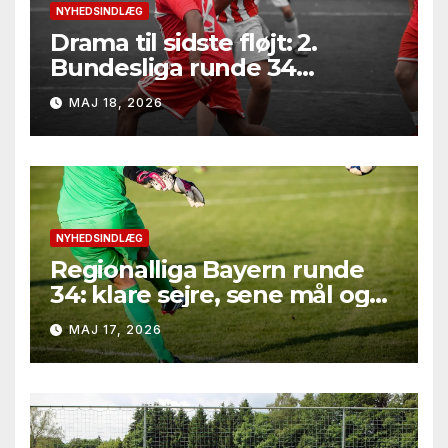
NYHEDSINDLÆG
Drama til sidste fløjt: 2.
Bundesliga runde 34
leverede seksmålsthriller,
MAJ 18, 2026
målfest i Bielefeld og
afgørelser på marginalerne
NYHEDSINDLÆG
Regionalliga Bayern runde
34: klare sejre, sene mål og
straffesparksafgørelser
MAJ 17, 2026