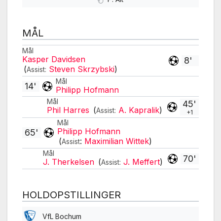
MÅL
Mål
Kasper Davidsen
8'
(
Steven Skrzybski
)
Assist:
Mål
14'
Philipp Hofmann
Mål
45'
Phil Harres
(
A. Kapralik
)
Assist:
+1
Mål
Philipp Hofmann
65'
(
:
Maximilian Wittek
)
Assist
Mål
70'
J. Therkelsen
(
J. Meffert
)
Assist:
HOLDOPSTILLINGER
VfL Bochum