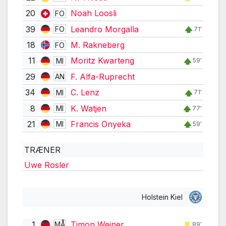
20
Noah Loosli
FO
39
Leandro Morgalla
FO
71'
18
M. Rakneberg
FO
11
Moritz Kwarteng
MI
59'
29
F. Alfa-Ruprecht
AN
34
C. Lenz
MI
71'
8
K. Watjen
MI
77'
21
Francis Onyeka
MI
59'
TRÆNER
Uwe Rosler
Holstein Kiel
1
Timon Weiner
MÅ
89'