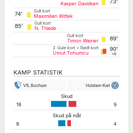
73'
Kasper Davidsen
Gult kort
74'
Maximilian Wittek
Gult kort
85'
N. Thiede
Gult kort
89'
Timon Weiner
2. Gule kort > Rødt kort
90'
Umut Tohumcu
+9
KAMP STATISTIK
VfL Bochum
Holstein Kiel
Skud
18
9
Skud på mål
8
4