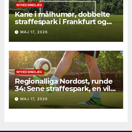
NYHEDSINDLÆG
Kane i målhumør, dobbelte
straffespark i Frankfurt og
rødt kort i Gladbach – hele
MAJ 17, 2026
runde 34 fra Bundesliga
2025/26
NYHEDSINDLÆG
Regionalliga Nordost, runde
34: Sene straffespark, en vild
vending i Leipzig og en
MAJ 17, 2026
firkantsopvisning fra Baro