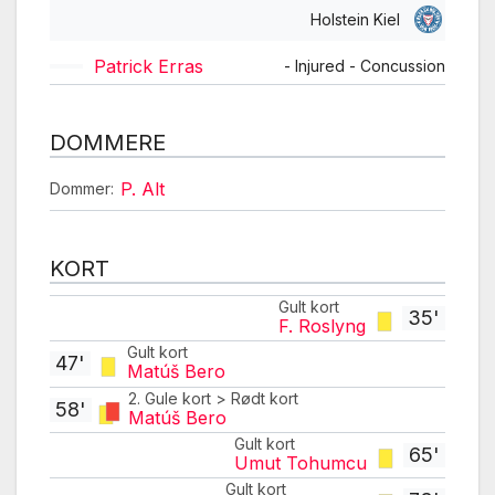
Holstein Kiel
Patrick Erras
- Injured - Concussion
DOMMERE
P. Alt
Dommer:
KORT
Gult kort
35'
F. Roslyng
Gult kort
47'
Matúš Bero
2. Gule kort > Rødt kort
58'
Matúš Bero
Gult kort
65'
Umut Tohumcu
Gult kort