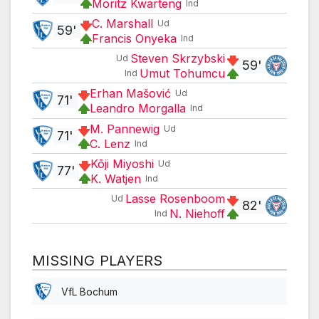
Moritz Kwarteng
Ind
C. Marshall
Ud
59'
Francis Onyeka
Ind
Steven Skrzybski
Ud
59'
Umut Tohumcu
Ind
Erhan Mašović
Ud
71'
Leandro Morgalla
Ind
M. Pannewig
Ud
71'
C. Lenz
Ind
Kōji Miyoshi
Ud
77'
K. Watjen
Ind
Lasse Rosenboom
Ud
82'
N. Niehoff
Ind
MISSING PLAYERS
VfL Bochum