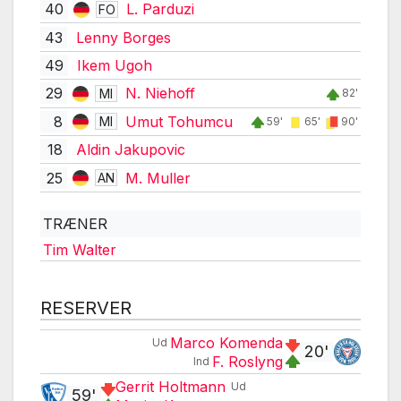
40
L. Parduzi
FO
43
Lenny Borges
49
Ikem Ugoh
29
N. Niehoff
MI
82'
8
Umut Tohumcu
MI
59'
65'
90'
18
Aldin Jakupovic
25
M. Muller
AN
TRÆNER
Tim Walter
RESERVER
Marco Komenda
Ud
20'
F. Roslyng
Ind
Gerrit Holtmann
Ud
59'