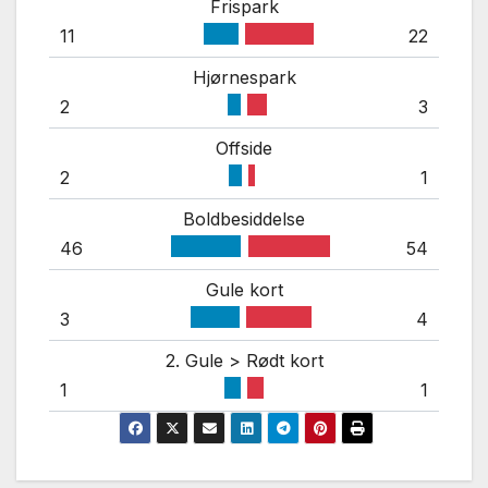
Frispark
11
22
Hjørnespark
2
3
Offside
2
1
Boldbesiddelse
46
54
Gule kort
3
4
2. Gule > Rødt kort
1
1