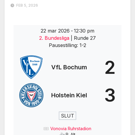
FEB 5, 2026
22 mar 2026
-
12:30 pm
2. Bundesliga
| Runde 27
Pausestilling: 1-2
2
VfL Bochum
3
Holstein Kiel
SLUT
Vonovia Ruhrstadion
P. Alt