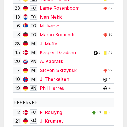
23
Lasse Rosenboom
FO
82'
13
Ivan Nekić
FO
6
M. Ivezic
FO
3
Marco Komenda
FO
20'
28
J. Meffert
MI
15
Kasper Davidsen
MI
8'
73'
20
A. Kapralik
AN
7
Steven Skrzybski
MI
59'
10
J. Therkelsen
MI
70'
19
Phil Harres
AN
45'
RESERVER
2
F. Roslyng
FO
20'
35'
21
J. Krumrey
MÅ