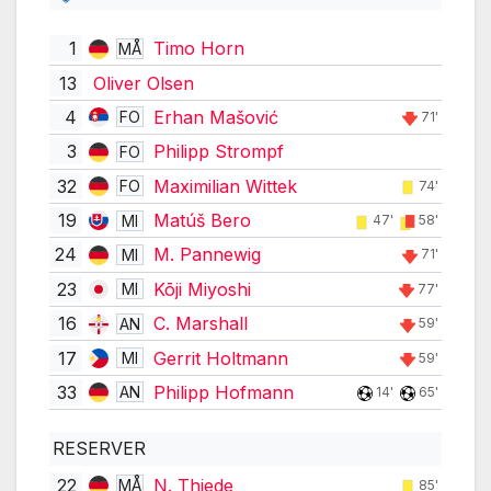
1
Timo Horn
MÅ
13
Oliver Olsen
4
Erhan Mašović
FO
71'
3
Philipp Strompf
FO
32
Maximilian Wittek
FO
74'
19
Matúš Bero
MI
47'
58'
24
M. Pannewig
MI
71'
23
Kōji Miyoshi
MI
77'
16
C. Marshall
AN
59'
17
Gerrit Holtmann
MI
59'
33
Philipp Hofmann
AN
14'
65'
RESERVER
22
N. Thiede
MÅ
85'