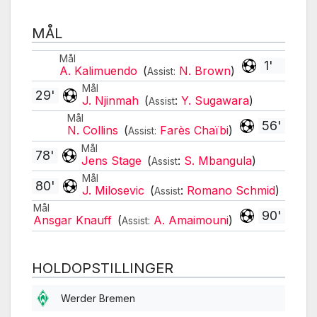
MÅL
Mål
1'
A. Kalimuendo
(
N. Brown
)
Assist:
Mål
29'
J. Njinmah
(
:
Y. Sugawara
)
Assist
Mål
56'
N. Collins
(
Farès Chaïbi
)
Assist:
Mål
78'
Jens Stage
(
:
S. Mbangula
)
Assist
Mål
80'
J. Milosevic
(
:
Romano Schmid
)
Assist
Mål
90'
Ansgar Knauff
(
A. Amaimouni
)
Assist:
HOLDOPSTILLINGER
Werder Bremen