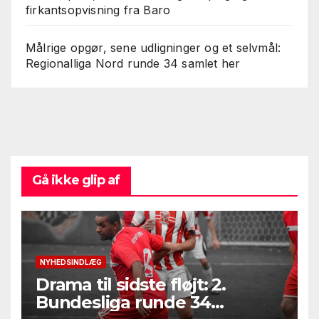
firkantsopvisning fra Baro
Målrige opgør, sene udligninger og et selvmål:
Regionalliga Nord runde 34 samlet her
Gå ikke glip af
NYHEDSINDLÆG
Drama til sidste fløjt: 2.
Bundesliga runde 34