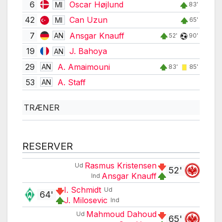
6
Oscar Højlund
MI
83'
42
Can Uzun
MI
65'
7
Ansgar Knauff
AN
52'
90'
19
J. Bahoya
AN
29
A. Amaimouni
AN
83'
85'
53
A. Staff
AN
TRÆNER
RESERVER
Rasmus Kristensen
Ud
52'
Ansgar Knauff
Ind
I. Schmidt
Ud
64'
J. Milosevic
Ind
Mahmoud Dahoud
Ud
65'