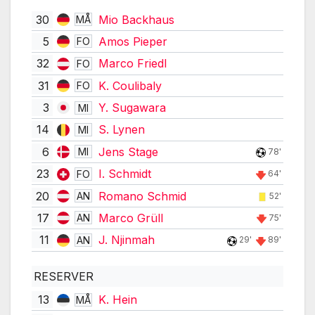
30
Mio Backhaus
MÅ
5
Amos Pieper
FO
32
Marco Friedl
FO
31
K. Coulibaly
FO
3
Y. Sugawara
MI
14
S. Lynen
MI
6
Jens Stage
MI
78'
23
I. Schmidt
FO
64'
20
Romano Schmid
AN
52'
17
Marco Grüll
AN
75'
11
J. Njinmah
AN
29'
89'
RESERVER
13
K. Hein
MÅ