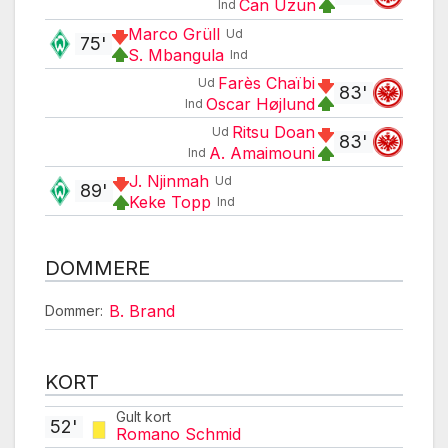
Can Uzun
Ind
Marco Grüll
Ud
75'
S. Mbangula
Ind
Farès Chaïbi
Ud
83'
Oscar Højlund
Ind
Ritsu Doan
Ud
83'
A. Amaimouni
Ind
J. Njinmah
Ud
89'
Keke Topp
Ind
DOMMERE
B. Brand
Dommer:
KORT
Gult kort
52'
Romano Schmid