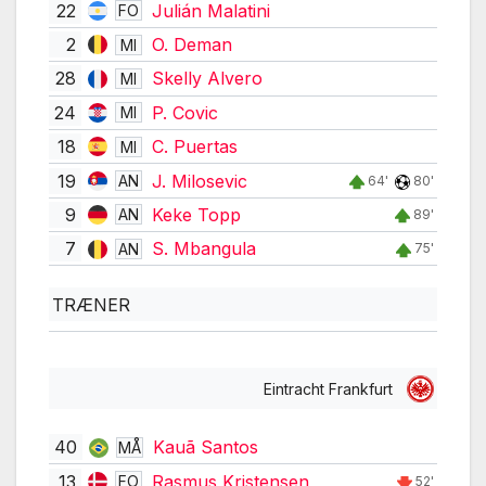
22
Julián Malatini
FO
2
O. Deman
MI
28
Skelly Alvero
MI
24
P. Covic
MI
18
C. Puertas
MI
19
J. Milosevic
AN
64'
80'
9
Keke Topp
AN
89'
7
S. Mbangula
AN
75'
TRÆNER
Eintracht Frankfurt
40
Kauã Santos
MÅ
13
Rasmus Kristensen
FO
52'