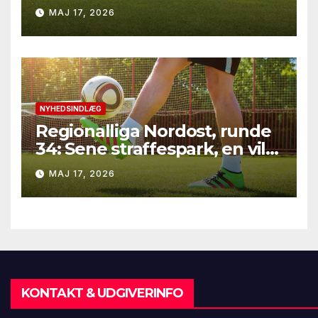
rødt kort i Gladbach – hele
MAJ 17, 2026
runde 34 fra Bundesliga
2025/26
NYHEDSINDLÆG
Regionalliga Nordost, runde
34: Sene straffespark, en vild
vending i Leipzig og en
MAJ 17, 2026
firkantsopvisning fra Baro
KONTAKT & UDGIVERINFO