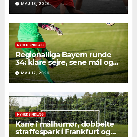
leverede seksmålsthriller,
MAJ 18, 2026
målfest i Bielefeld og
afgørelser på marginalerne
NYHEDSINDLÆG
Regionalliga Bayern runde
34: klare sejre, sene mål og
straffesparksafgørelser
MAJ 17, 2026
NYHEDSINDLÆG
Kane i målhumør, dobbelte
straffespark i Frankfurt og