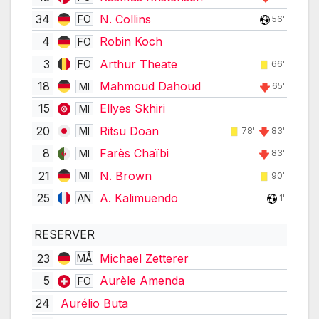
34
N. Collins
FO
56'
4
Robin Koch
FO
3
Arthur Theate
FO
66'
18
Mahmoud Dahoud
MI
65'
15
Ellyes Skhiri
MI
20
Ritsu Doan
MI
78'
83'
8
Farès Chaïbi
MI
83'
21
N. Brown
MI
90'
25
A. Kalimuendo
AN
1'
RESERVER
23
Michael Zetterer
MÅ
5
Aurèle Amenda
FO
24
Aurélio Buta