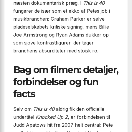
næsten dokumentarisk præg. I
This Is 40
fungerer de især som et ekko af Petes job i
musik­branchen: Graham Parker er selve
pladeselskabets kritiske sign­ing, mens Billie
Joe Armstrong og Ryan Adams dukker op
som sjove kontrast­figurer, der tager
branchens absurditeter med stoisk ro.
Bag om filmen: detaljer,
forbindelser og fun
facts
Selv om
This Is 40
aldrig fik den officielle
undertitel
Knocked Up 2
, er forbindelsen til
Judd Apatows hit fra 2007 helt central: Pete