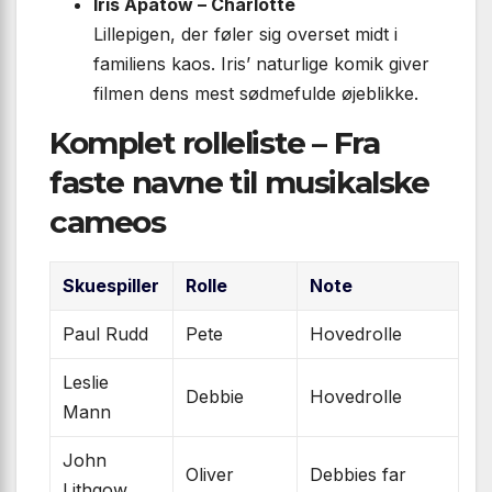
Iris Apatow – Charlotte
Lille­pigen, der føler sig overset midt i
familiens kaos. Iris’ naturlige komik giver
filmen dens mest sødmefulde øjeblikke.
Komplet rolleliste – Fra
faste navne til musikalske
cameos
Skuespiller
Rolle
Note
Paul Rudd
Pete
Hovedrolle
Leslie
Debbie
Hovedrolle
Mann
John
Oliver
Debbies far
Lithgow