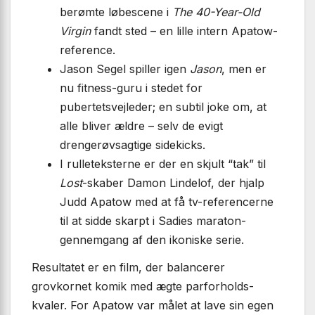
berømte løbe­scene i
The 40-Year-Old
Virgin
fandt sted – en lille intern Apatow-
reference.
Jason Segel spiller igen
Jason
, men er
nu fitness-guru i stedet for
pubertetsvejleder; en subtil joke om, at
alle bliver ældre – selv de evigt
drengerøvsagtige sidekicks.
I rulleteksterne er der en skjult “tak” til
Lost
-skaber Damon Lindelof, der hjalp
Judd Apatow med at få tv-referencerne
til at sidde skarpt i Sadies maraton-
gennem­gang af den ikoniske serie.
Resultatet er en film, der balancerer
grovkornet komik med ægte parforholds­
kvaler. For Apatow var målet at lave sin egen