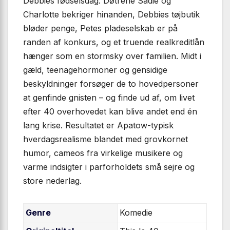
Debbies fødselsdag: Døtrene Sadie og
Charlotte bekriger hinanden, Debbies tøjbutik
bløder penge, Petes pladeselskab er på
randen af konkurs, og et truende realkreditlån
hænger som en stormsky over familien. Midt i
gæld, teenagehormoner og gensidige
beskyldninger forsøger de to hovedpersoner
at genfinde gnisten – og finde ud af, om livet
efter 40 overhovedet kan blive andet end én
lang krise. Resultatet er Apatow-typisk
hverdagsrealisme blandet med grovkornet
humor, cameos fra virkelige musikere og
varme indsigter i parforholdets små sejre og
store nederlag.
Genre
Komedie