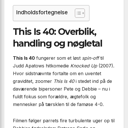
Indholdsfortegnelse
This Is 40: Overblik,
handling og nøgletal
This Is 40
fungerer som et løst
spin-off
til
Judd Apatows hitkomedie
Knocked Up
(2007).
Hvor sidstnævnte fortalte om en uventet
graviditet, zoomer
This Is 40
i stedet ind på de
daværende bipersoner Pete og Debbie – nu i
fuldt fokus som forældre, ægtefolk og
mennesker på tærsklen til de famøse 4-0.
Filmen følger parrets fire turbulente uger op til