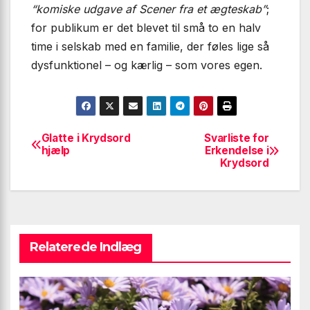
“komiske udgave af
Scener fra et ægteskab”
;
for publikum er det blevet til små to en halv
time i selskab med en familie, der føles lige så
dysfunktionel – og kærlig – som vores egen.
Glatte i Krydsord
Svarliste for
Indlægsnavigation
hjælp
Erkendelse i
Krydsord
Relaterede Indlæg