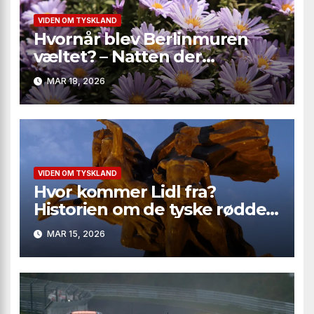
VIDEN OM TYSKLAND
Hvornår blev Berlinmuren
væltet? – Natten der
ændrede verden
MAR 18, 2026
VIDEN OM TYSKLAND
Hvor kommer Lidl fra?
Historien om de tyske rødder
bag en global discount-
MAR 15, 2026
kæmpe