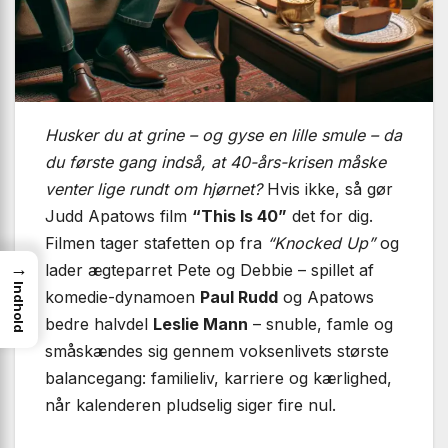
Husker du at grine – og gyse en lille smule – da
du første gang indså, at 40-års-krisen måske
venter lige rundt om hjørnet?
Hvis ikke, så gør
Judd Apatows film
“This Is 40”
det for dig.
Filmen tager stafetten op fra
“Knocked Up”
og
→
lader ægteparret Pete og Debbie – spillet af
Indhold
komedie-dynamoen
Paul Rudd
og Apatows
bedre halvdel
Leslie Mann
– snuble, famle og
småskændes sig gennem voksenlivets største
balancegang: familieliv, karriere og kærlighed,
når kalenderen pludselig siger fire nul.