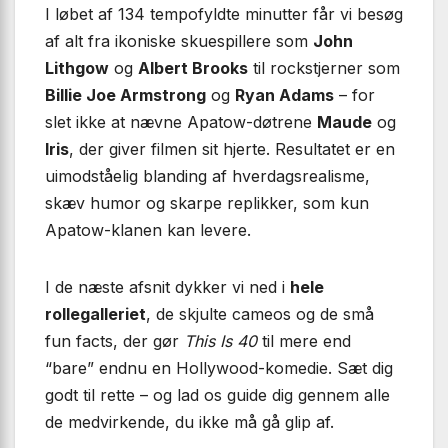
I løbet af 134 tempofyldte minutter får vi besøg
af alt fra ikoniske skuespillere som
John
Lithgow
og
Albert Brooks
til rockstjerner som
Billie Joe Armstrong
og
Ryan Adams
– for
slet ikke at nævne Apatow-døtrene
Maude
og
Iris
, der giver filmen sit hjerte. Resultatet er en
uimodståelig blanding af hverdagsrealisme,
skæv humor og skarpe replikker, som kun
Apatow-klanen kan levere.
I de næste afsnit dykker vi ned i
hele
rollegalleriet
, de skjulte cameos og de små
fun facts, der gør
This Is 40
til mere end
“bare” endnu en Hollywood-komedie. Sæt dig
godt til rette – og lad os guide dig gennem alle
de medvirkende, du ikke må gå glip af.