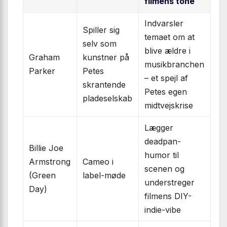
filmens tone
Indvarsler
Spiller sig
temaet om at
selv som
blive ældre i
Graham
kunstner på
musikbranchen
Parker
Petes
– et spejl af
skrantende
Petes egen
pladeselskab
midtvejskrise
Lægger
deadpan-
Billie Joe
humor til
Armstrong
Cameo i
scenen og
(Green
label-møde
understreger
Day)
filmens DIY-
indie-vibe