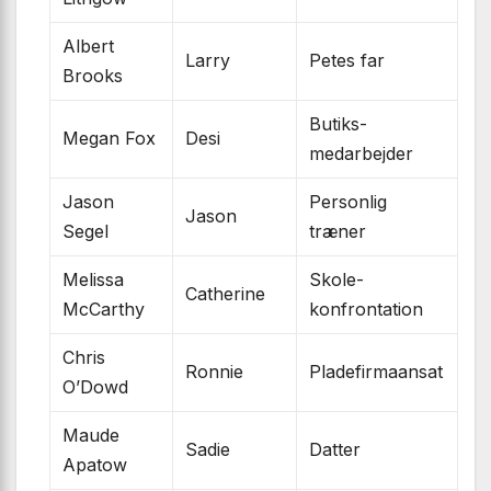
Albert
Larry
Petes far
Brooks
Butiks­
Megan Fox
Desi
medarbejder
Jason
Personlig
Jason
Segel
træner
Melissa
Skole­
Catherine
McCarthy
konfrontation
Chris
Ronnie
Plade­firma­ansat
O’Dowd
Maude
Sadie
Datter
Apatow