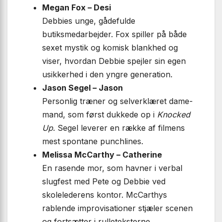
Megan Fox – Desi
Debbies unge, gådefulde
butiksmedarbejder. Fox spiller på både
sexet mystik og komisk blankhed og
viser, hvordan Debbie spejler sin egen
usikkerhed i den yngre generation.
Jason Segel – Jason
Personlig træner og selverklæret dame­
mand, som først dukkede op i
Knocked
Up
. Segel leverer en række af filmens
mest spontane punchlines.
Melissa McCarthy – Catherine
En rasende mor, som havner i verbal
slugfest med Pete og Debbie ved
skolelederens kontor. McCarthys
rablende improvisationer stjæler scenen
og fortsætter i rulleteksterne.