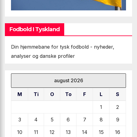
Fodbold I Tyskland
Din hjemmebane for tysk fodbold - nyheder,
analyser og danske profiler
august 2026
M
Ti
O
To
F
L
S
1
2
3
4
5
6
7
8
9
10
11
12
13
14
15
16