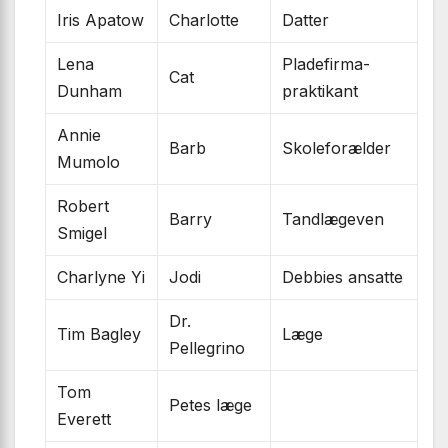
Iris Apatow
Charlotte
Datter
Lena
Plade­firma­
Cat
Dunham
praktikant
Annie
Barb
Skoleforælder
Mumolo
Robert
Barry
Tandlæge­ven
Smigel
Charlyne Yi
Jodi
Debbies ansatte
Dr.
Tim Bagley
Læge
Pellegrino
Tom
Petes læge
Everett