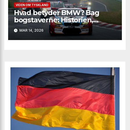
VIDEN OM TYSKLAND
Hvad betyder BMW? Bag
bogstaverne: Historien,
logoet og magien bag
MAR 14, 2026
mærket