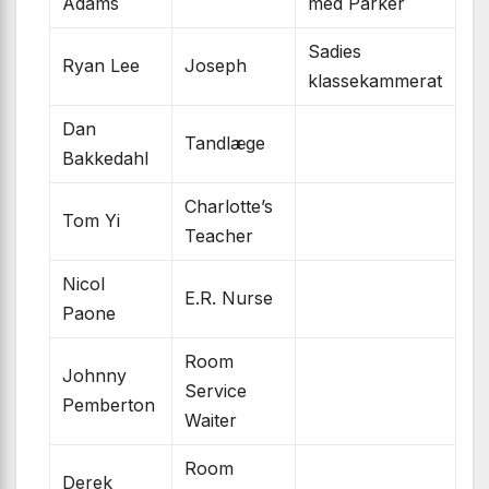
Adams
med Parker
Sadies
Ryan Lee
Joseph
klassekammerat
Dan
Tandlæge
Bakkedahl
Charlotte’s
Tom Yi
Teacher
Nicol
E.R. Nurse
Paone
Room
Johnny
Service
Pemberton
Waiter
Room
Derek