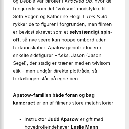
og Debbie var biroller i
Knocked Up
, hvor de
fungerede som det “voksne” modstykke til
Seth Rogen og Katherine Heigl. I
This Is 40
rykker de to figurer i forgrunden, men filmen
er bevidst skrevet som et
selvstændigt spin-
off
, så nye seere kan hoppe ombord uden
forkundskaber. Apatow genintroducerer
enkelte sidefigurer – f.eks. Jason (Jason
Segel), der stadig er træner med en tvivlsom
etik – men undgår direkte plottråde, så
fortællingen står på egne ben.
Apatow-familien både foran og bag
kameraet
er en af filmens store metahistorier:
Instruktør
Judd Apatow
er gift med
hovedrolleindehaver
Leslie Mann