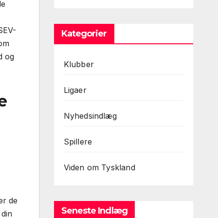
le
SEV-
Kategorier
som
d og
Klubber
Ligaer
e
Nyhedsindlæg
Spillere
Viden om Tyskland
er de
Seneste Indlæg
 din