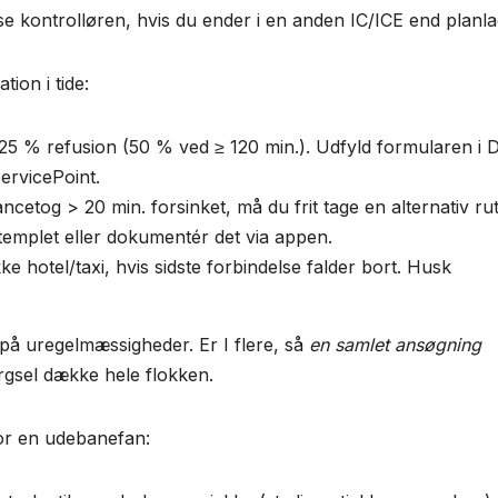
ise kontrolløren, hvis du ender i en anden IC/ICE end planla
ion i tide:
25 % refusion (50 % ved ≥ 120 min.). Udfyld formularen i 
ervicePoint.
tancetog > 20 min. forsinket, må du frit tage en alternativ ru
stemplet eller dokumentér det via appen.
ke hotel/taxi, hvis sidste forbindelse falder bort. Husk
 på uregelmæssigheder. Er I flere, så
en samlet ansøgning
rgsel dække hele flokken.
or en udebanefan: