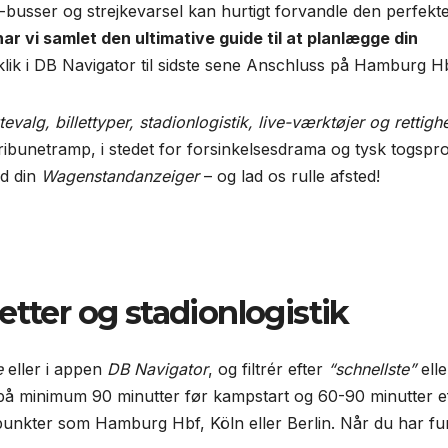
usser og strejkevarsel kan hurtigt forvandle den perfekt
ar vi samlet den ultimative guide til at planlægge din
klik i DB Navigator til sidste sene Anschluss på Hamburg Hb
tevalg, billettyper, stadionlogistik, live-værktøjer og rettigh
tribunetramp, i stedet for forsinkelsesdrama og tysk togspro
nd din
Wagenstandanzeiger
– og lad os rulle afsted!
lletter og stadionlogistik
e
eller i appen
DB Navigator
, og filtrér efter
“schnellste”
elle
r på minimum 90 minutter før kampstart og 60-90 minutter e
nudepunkter som Hamburg Hbf, Köln eller Berlin. Når du har f