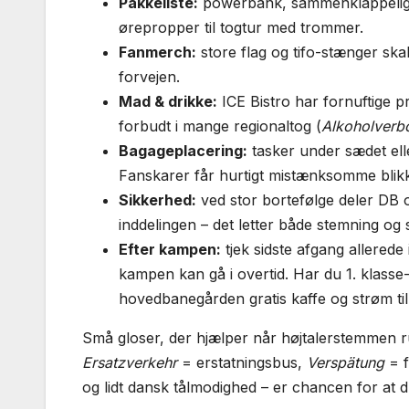
Pakkeliste:
powerbank, sammenklappelig ta
ørepropper til togtur med trommer.
Fanmerch:
store flag og tifo-stænger ska
forvejen.
Mad & drikke:
ICE Bistro har fornuftige pr
forbudt i mange regionaltog (
Alkoholverb
Bagageplacering:
tasker under sædet elle
Fanskarer får hurtigt mistænksomme blik
Sikkerhed:
ved stor bortefølge deler DB og
inddelingen – det letter både stemning og 
Efter kampen:
tjek sidste afgang allerede 
kampen kan gå i overtid. Har du 1. klasse-
hovedbanegården gratis kaffe og strøm til
Små gloser, der hjælper når højtalerstemmen 
Ersatzverkehr
= erstatningsbus,
Verspätung
= f
og lidt dansk tålmodighed – er chancen for at 