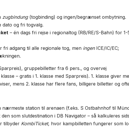
en
zugbindung
(tog­binding) og ingen/begrænset ombytning.
 dato og fri tog­valg.
cket
– én dags fri rejse i regionaltog (RB/RE/S-Bahn) for 1-
r fri adgang til alle regionale tog, men
ingen
ICE/IC/EC;
rækningen.
arpreis), gruppebilletter fra 6 pers., og overvej
 klasse – gratis i 1. klasse med Sparpreis). 1. klasse giver m
ser, mens 2. klasse har flere fans, billigere billetter og oft
nærmeste station til arenaen (f.eks. S Ostbahnhof til Mün
 den som slutdestination i DB Navigator – så kalkuleres sid
r tilbyder
KombiTicket
, hvor kampbilletten fungerer som lo