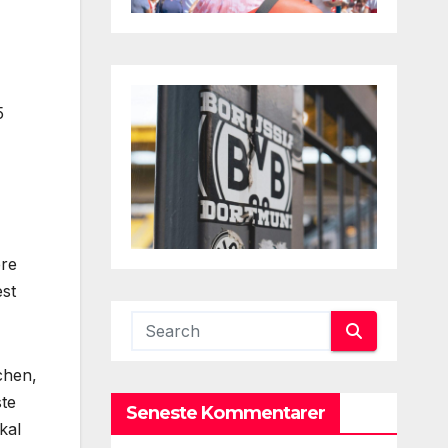
5
ere
est
chen,
ste
Seneste Kommentarer
kal