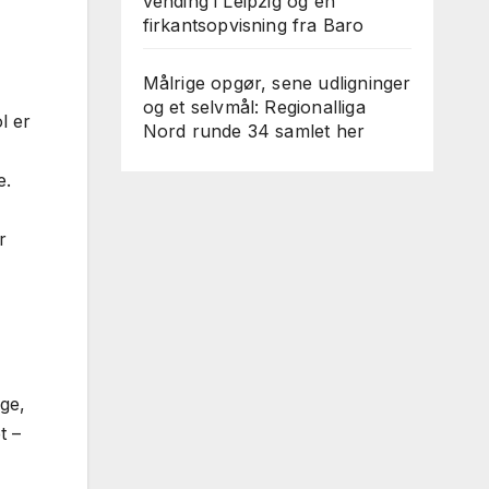
vending i Leipzig og en
firkantsopvisning fra Baro
Målrige opgør, sene udligninger
og et selvmål: Regionalliga
l er
Nord runde 34 samlet her
e.
r
ge,
t –