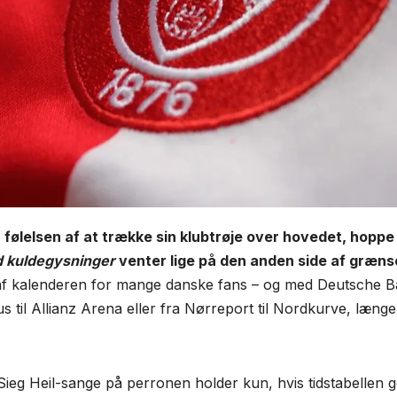
r følelsen af at trække sin klubtrøje over hovedet, hoppe
d kuldegysninger
venter lige på den anden side af græns
el af kalenderen for mange danske fans – og med Deutsche 
 til Allianz Arena eller fra Nørreport til Nordkurve, længe
ieg Heil-sange på perronen holder kun, hvis tidstabellen 