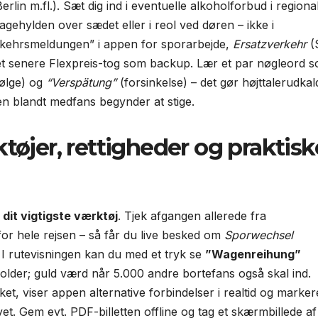
rlin m.fl.). Sæt dig ind i eventuelle alkoholforbud i regiona
gehylden over sædet eller i reol ved døren – ikke i
Verkehrsmeldungen” i appen for sporarbejde,
Ersatzverkehr
(
. et senere Flexpreis-tog som backup. Lær et par nøgleord 
ølge) og
“Verspätung”
(forsinkelse) – det gør højttalerudkal
gen blandt medfans begynder at stige.
tøjer, rettigheder og praktisk
dit vigtigste værktøj
. Tjek afgangen allerede fra
or hele rejsen – så får du live besked om
Sporwechsel
 I rutevisningen kan du med et tryk se
”Wagenreihung”
 holder; guld værd når 5.000 andre bortefans også skal ind.
et, viser appen alternative forbindelser i realtid og marker
. Gem evt. PDF-billetten offline og tag et skærmbillede af