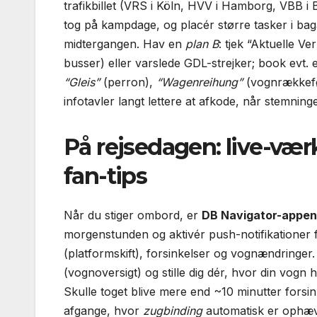
trafikbillet (VRS i Köln, HVV i Hamborg, VBB i Be
tog på kampdage, og placér større tasker i baga
midtergangen. Hav en
plan B
: tjek “Aktuelle 
busser) eller varslede GDL-strejker; book evt
“Gleis”
(perron),
“Wagenreihung”
(vognrækkef
infotavler langt lettere at afkode, når stemnin
På rejsedagen: live-værk
fan-tips
Når du stiger ombord, er
DB Navigator-appen 
morgenstunden og aktivér push-notifikationer f
(platformskift), forsinkelser og vognændringer.
(vognoversigt) og stille dig dér, hvor din vogn
Skulle toget blive mere end ~10 minutter forsink
afgange, hvor
zugbinding
automatisk er ophævet