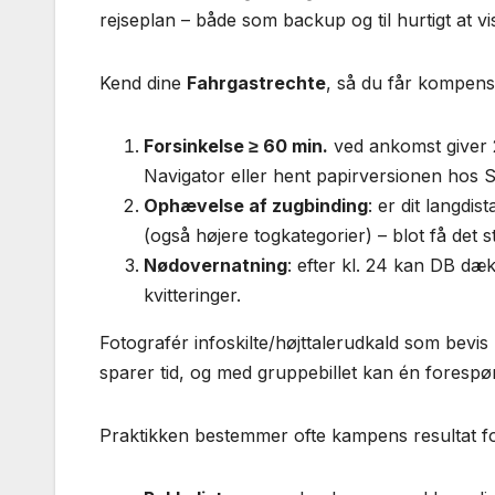
rejseplan – både som backup og til hurtigt at v
Kend dine
Fahrgastrechte
, så du får kompensat
Forsinkelse ≥ 60 min.
ved ankomst giver 
Navigator eller hent papirversionen hos S
Ophævelse af zugbinding
: er dit langdis
(også højere togkategorier) – blot få det 
Nødovernatning
: efter kl. 24 kan DB dæk
kvitteringer.
Fotografér infoskilte/højttalerudkald som bevis
sparer tid, og med gruppebillet kan én forespø
Praktikken bestemmer ofte kampens resultat f