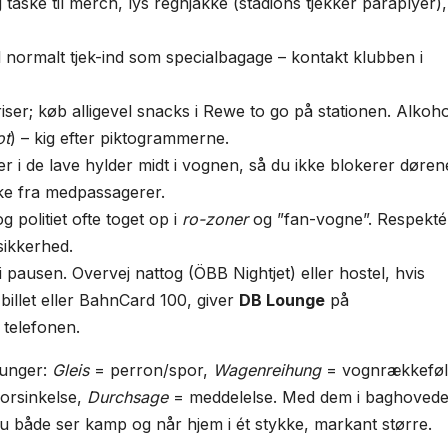
ske til merch, lys regnjakke (stadions tjekker paraplyer),
l normalt tjek-ind som specialbagage – kontakt klubben i
iser; køb alligevel snacks i Rewe to go på stationen. Alkoho
ot
) – kig efter piktogrammerne.
r i de lave hylder midt i vognen, så du ikke blokerer døren
ke fra medpassagerer.
 politiet ofte toget op i
ro-zoner
og ”fan-vogne”. Respekté
sikkerhed.
i pausen. Overvej nattog (ÖBB Nightjet) eller hostel, hvis
billet eller BahnCard 100, giver
DB Lounge
på
 telefonen.
runger:
Gleis
= perron/spor,
Wagenreihung
= vognrækkeføl
orsinkelse,
Durchsage
= meddelelse. Med dem i baghovede
du både ser kamp og når hjem i ét stykke, markant større.