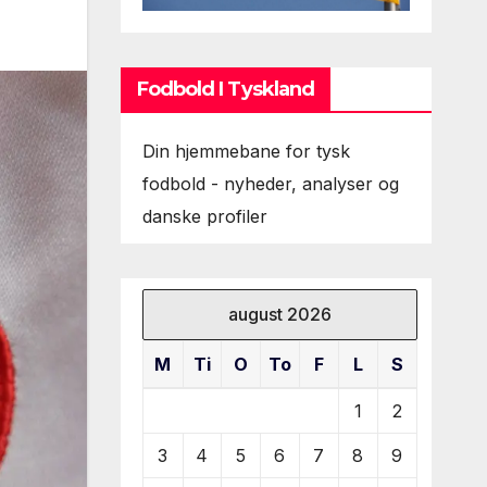
Fodbold I Tyskland
Din hjemmebane for tysk
fodbold - nyheder, analyser og
danske profiler
august 2026
M
Ti
O
To
F
L
S
1
2
3
4
5
6
7
8
9