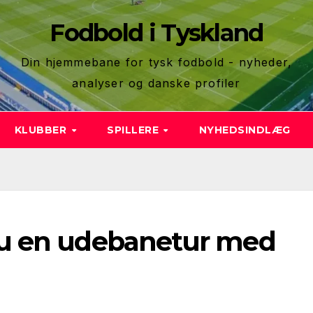
Fodbold i Tyskland
Din hjemmebane for tysk fodbold - nyheder,
analyser og danske profiler
KLUBBER
SPILLERE
NYHEDSINDLÆG
u en udebanetur med