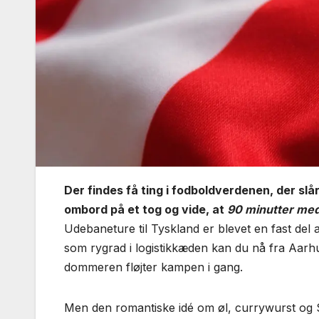
Der findes få ting i fodboldverdenen, der slå
ombord på et tog og vide, at
90 minutter me
Udebane­ture til Tyskland er blevet en fast d
som rygrad i logistikkæden kan du nå fra Aarhus
dommeren fløjter kampen i gang.
Men den romantiske idé om øl, currywurst og S