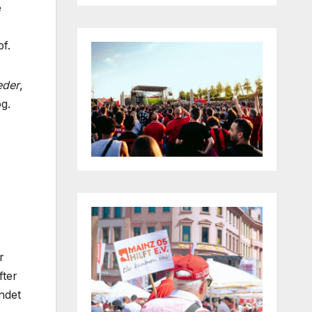
e
f.
eder
,
g.
r
fter
undet