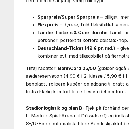
den optimale afgang, vælg billettype:
Sparpreis/Super Sparpreis
– billigst, m
Flexpreis
– dyrere, fuld fleksibilitet samme
Länder-Tickets & Quer-durchs-Land-Ti
personer; perfekt til kortere delstats-hop.
Deutschland-Ticket (49 € pr. md.)
– give
kombiner evt. med tillægsbillet på fjernst
Tilføj rabatter:
BahnCard 25/50
(gælder også Sp
sædereservation (4,90 € i 2. klasse / 5,90 € i 1.
benplads, roligere kupéer og adgang til gratis avi
tilstrækkelig komfort til de fleste udebaneture.
Stadionlogistik og plan B:
Tjek på forhånd den 
U Merkur Spiel-Arena til Düsseldorf) og indtast
S-/U-Bahn automatisk. Flere Bundesligaklubbe