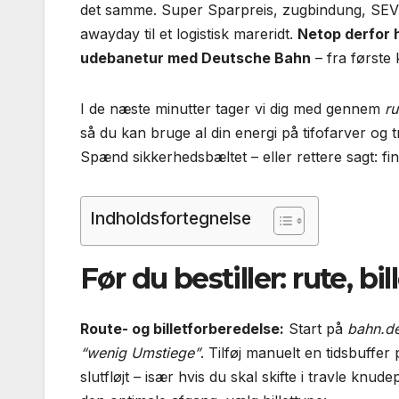
det samme. Super Sparpreis, zugbindung, SEV-b
awayday til et logistisk mareridt.
Netop derfor h
udebanetur med Deutsche Bahn
– fra første 
I de næste minutter tager vi dig med gennem
ru
så du kan bruge al din energi på tifofarver og 
Spænd sikkerhedsbæltet – eller rettere sagt: fi
Indholdsfortegnelse
Før du bestiller: rute, bi
Route- og billetforberedelse:
Start på
bahn.d
“wenig Umstiege”
. Tilføj manuelt en tidsbuffe
slutfløjt – især hvis du skal skifte i travle k