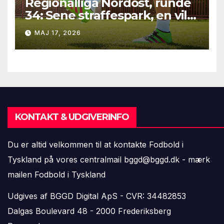
Regionalliga Nordost, runde
34: Sene straffespark, en vild
vending i Leipzig og en
MAJ 17, 2026
firkantsopvisning fra Baro
KONTAKT & UDGIVERINFO
Du er altid velkommen til at kontakte Fodbold i
Tyskland på vores centralmail
bggd@bggd.dk
- mærk
mailen Fodbold i Tyskland
Udgives af BGGD Digital ApS - CVR: 34482853
Dalgas Boulevard 48 - 2000 Frederiksberg