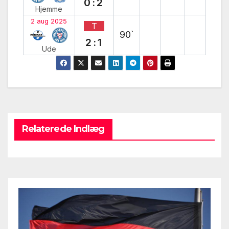
0:2
Hjemme
2 aug 2025
T
90`
2:1
Ude
Relaterede Indlæg