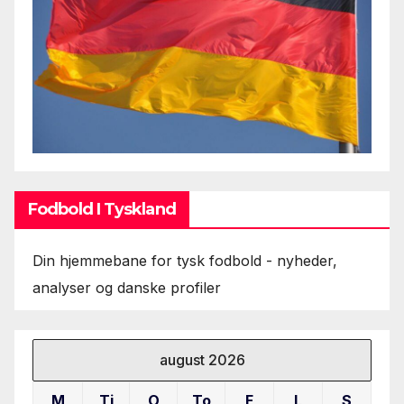
Fodbold I Tyskland
Din hjemmebane for tysk fodbold - nyheder,
analyser og danske profiler
august 2026
M
Ti
O
To
F
L
S