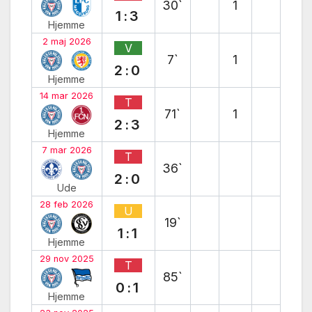
30`
1
1:3
Hjemme
2 maj 2026
V
7`
1
2:0
Hjemme
14 mar 2026
T
71`
1
2:3
Hjemme
7 mar 2026
T
36`
2:0
Ude
28 feb 2026
U
19`
1:1
Hjemme
29 nov 2025
T
85`
0:1
Hjemme