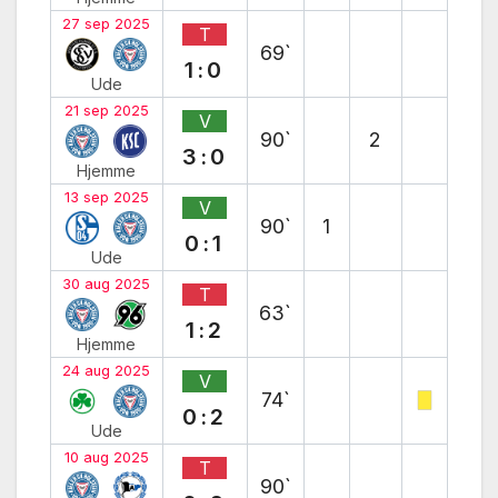
27 sep 2025
T
69`
1:0
Ude
21 sep 2025
V
90`
2
3:0
Hjemme
13 sep 2025
V
90`
1
0:1
Ude
30 aug 2025
T
63`
1:2
Hjemme
24 aug 2025
V
74`
0:2
Ude
10 aug 2025
T
90`