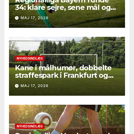
34: klare sejre, sene mål og
straffesparksafgørelser
MAJ 17, 2026
NYHEDSINDLÆG
Kane i målhumør, dobbelte
straffespark i Frankfurt og
rødt kort i Gladbach – hele
MAJ 17, 2026
runde 34 fra Bundesliga
2025/26
NYHEDSINDLÆG