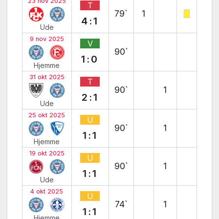
23 nov 2025
T
79`
1
4:1
Ude
9 nov 2025
V
90`
1:0
Hjemme
31 okt 2025
T
90`
1
2:1
Ude
25 okt 2025
U
90`
1
1:1
Hjemme
19 okt 2025
U
90`
1
1:1
Ude
4 okt 2025
U
74`
1
1:1
Hjemme