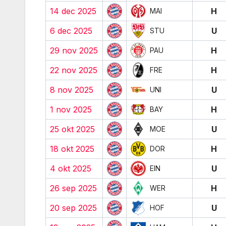
14 dec 2025
H
MAI
6 dec 2025
U
STU
29 nov 2025
H
PAU
22 nov 2025
H
FRE
8 nov 2025
U
UNI
1 nov 2025
H
BAY
25 okt 2025
U
MOE
18 okt 2025
H
DOR
4 okt 2025
U
EIN
26 sep 2025
H
WER
20 sep 2025
U
HOF