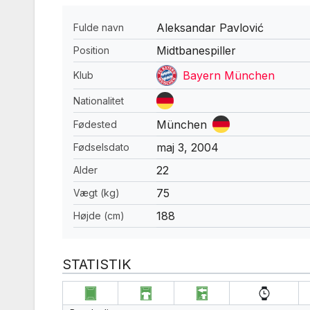
Aleksandar Pavlović
Fulde navn
Midtbanespiller
Position
Bayern München
Klub
Nationalitet
München
Fødested
maj 3, 2004
Fødselsdato
22
Alder
75
Vægt (kg)
188
Højde (cm)
STATISTIK