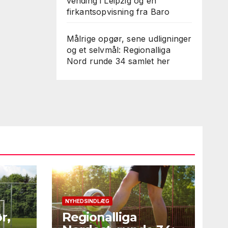
vending i Leipzig og en
firkantsopvisning fra Baro
Målrige opgør, sene udligninger
og et selvmål: Regionalliga
Nord runde 34 samlet her
NYHEDSINDLÆG
r,
Regionalliga