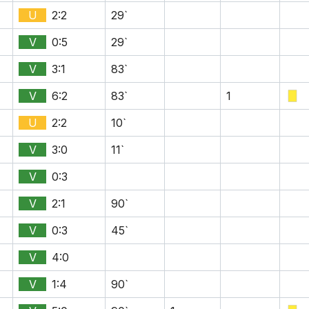
U
2:2
29`
V
0:5
29`
V
3:1
83`
V
6:2
83`
1
U
2:2
10`
V
3:0
11`
V
0:3
V
2:1
90`
V
0:3
45`
V
4:0
V
1:4
90`