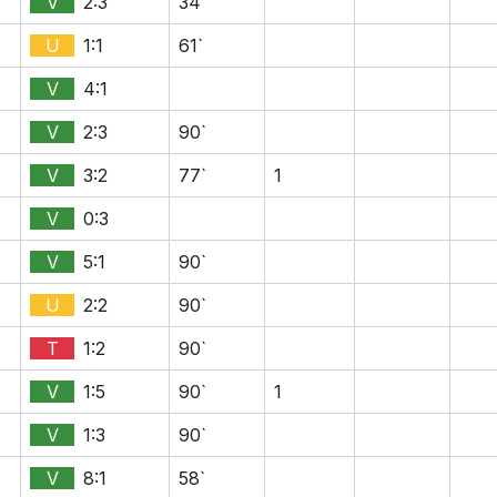
V
2:3
34`
U
1:1
61`
V
4:1
V
2:3
90`
V
3:2
77`
1
V
0:3
V
5:1
90`
U
2:2
90`
T
1:2
90`
V
1:5
90`
1
V
1:3
90`
V
8:1
58`