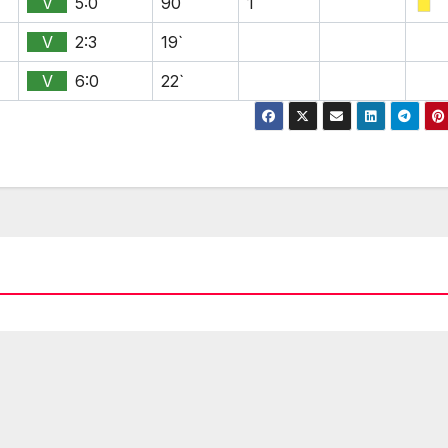
V
5:0
90`
1
V
2:3
19`
V
6:0
22`