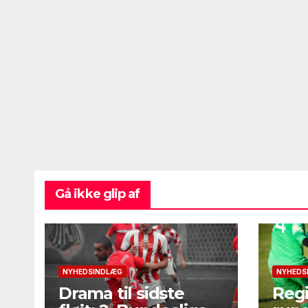
Gå ikke glip af
NYHEDSINDLÆG
NYHEDS
Drama til sidste
Regi