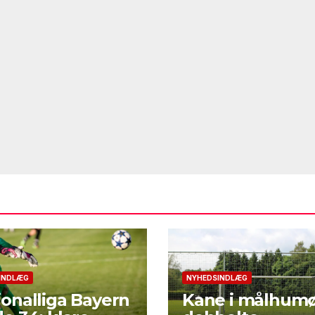
INDLÆG
NYHEDSINDLÆG
onalliga Bayern
Kane i målhumø