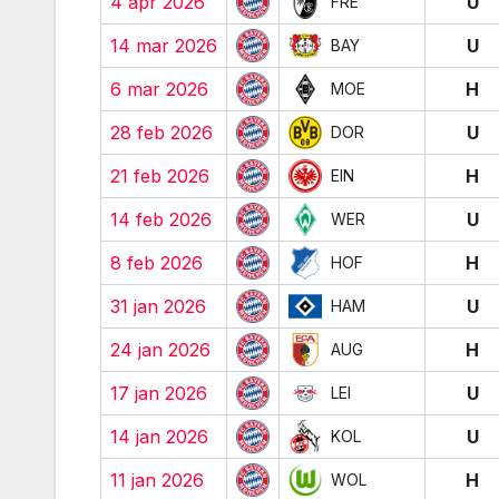
4 apr 2026
U
FRE
14 mar 2026
U
BAY
6 mar 2026
H
MOE
28 feb 2026
U
DOR
21 feb 2026
H
EIN
14 feb 2026
U
WER
8 feb 2026
H
HOF
31 jan 2026
U
HAM
24 jan 2026
H
AUG
17 jan 2026
U
LEI
14 jan 2026
U
KOL
11 jan 2026
H
WOL