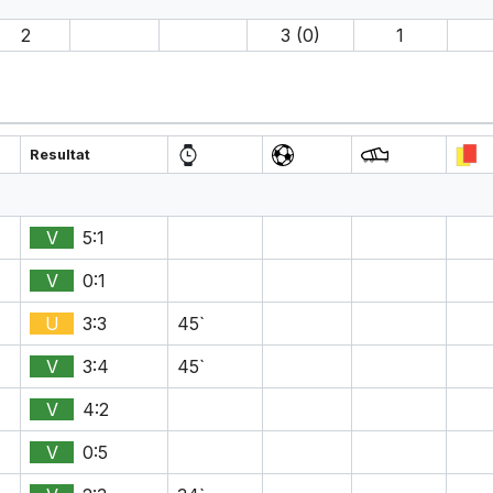
2
3 (0)
1
Resultat
V
5:1
V
0:1
U
3:3
45`
V
3:4
45`
V
4:2
V
0:5