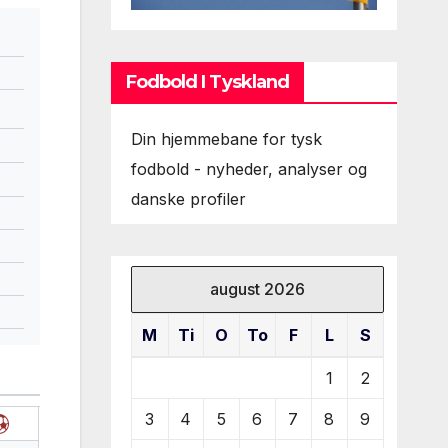
Fodbold I Tyskland
Din hjemmebane for tysk
fodbold - nyheder, analyser og
danske profiler
august 2026
M
Ti
O
To
F
L
S
1
2
3
4
5
6
7
8
9