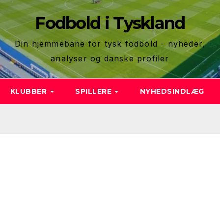
Fodbold i Tyskland
Din hjemmebane for tysk fodbold - nyheder,
analyser og danske profiler
KLUBBER
SPILLERE
NYHEDSINDLÆG