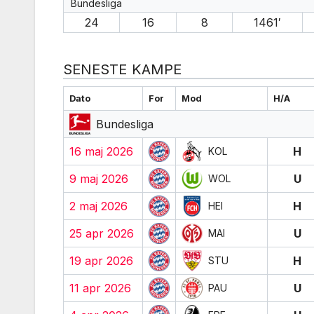
Bundesliga
24
16
8
1461′
SENESTE KAMPE
Dato
For
Mod
H/A
Bundesliga
16 maj 2026
H
KOL
9 maj 2026
U
WOL
2 maj 2026
H
HEI
25 apr 2026
U
MAI
19 apr 2026
H
STU
11 apr 2026
U
PAU