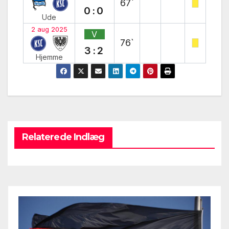
67`
0:0
Ude
2 aug 2025
V
76`
3:2
Hjemme
Relaterede Indlæg