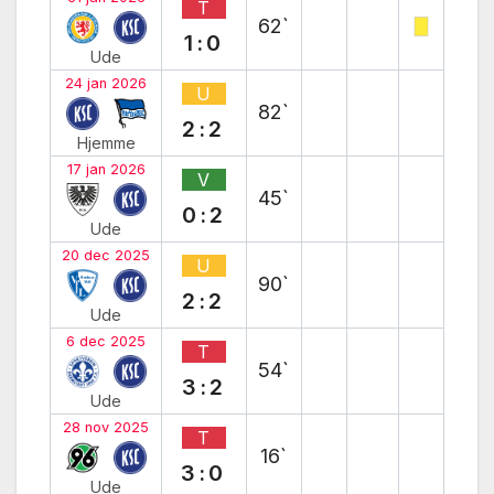
T
62`
1:0
Ude
24 jan 2026
U
82`
2:2
Hjemme
17 jan 2026
V
45`
0:2
Ude
20 dec 2025
U
90`
2:2
Ude
6 dec 2025
T
54`
3:2
Ude
28 nov 2025
T
16`
3:0
Ude