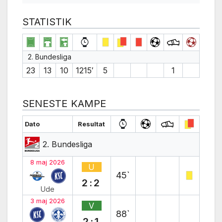
STATISTIK
2. Bundesliga
23
13
10
1215′
5
1
SENESTE KAMPE
Dato
Resultat
2. Bundesliga
8 maj 2026
U
45`
2:2
Ude
3 maj 2026
V
88`
2:1