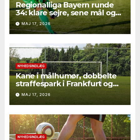
Regionalliga Bayern runde
34: klare sejre, sene mål og
straffesparksafgørelser
MAJ 17, 2026
NYHEDSINDLÆG
Kane i målhumør, dobbelte
straffespark i Frankfurt og
rødt kort i Gladbach – hele
MAJ 17, 2026
runde 34 fra Bundesliga
2025/26
NYHEDSINDLÆG