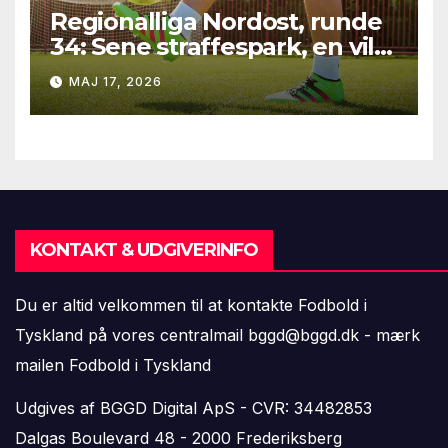
Regionalliga Nordost, runde
34: Sene straffespark, en vild
vending i Leipzig og en
MAJ 17, 2026
firkantsopvisning fra Baro
KONTAKT & UDGIVERINFO
Du er altid velkommen til at kontakte Fodbold i
Tyskland på vores centralmail
bggd@bggd.dk
- mærk
mailen Fodbold i Tyskland
Udgives af BGGD Digital ApS - CVR: 34482853
Dalgas Boulevard 48 - 2000 Frederiksberg