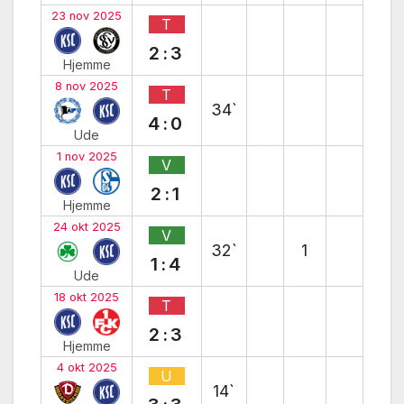
23 nov 2025
T
2:3
Hjemme
8 nov 2025
T
34`
4:0
Ude
1 nov 2025
V
2:1
Hjemme
24 okt 2025
V
32`
1
1:4
Ude
18 okt 2025
T
2:3
Hjemme
4 okt 2025
U
14`