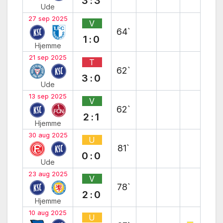
3:3
Ude
27 sep 2025
V
64`
1:0
Hjemme
21 sep 2025
T
62`
3:0
Ude
13 sep 2025
V
62`
2:1
Hjemme
30 aug 2025
U
81`
0:0
Ude
23 aug 2025
V
78`
2:0
Hjemme
10 aug 2025
U