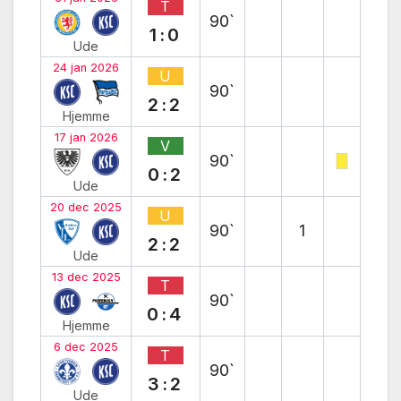
T
90`
1:0
Ude
24 jan 2026
U
90`
2:2
Hjemme
17 jan 2026
V
90`
0:2
Ude
20 dec 2025
U
90`
1
2:2
Ude
13 dec 2025
T
90`
0:4
Hjemme
6 dec 2025
T
90`
3:2
Ude