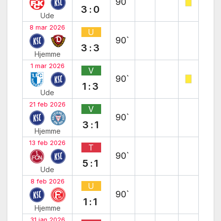
90`
3:0
Ude
8 mar 2026
U
90`
3:3
Hjemme
1 mar 2026
V
90`
1:3
Ude
21 feb 2026
V
90`
3:1
Hjemme
13 feb 2026
T
90`
5:1
Ude
8 feb 2026
U
90`
1:1
Hjemme
31 jan 2026