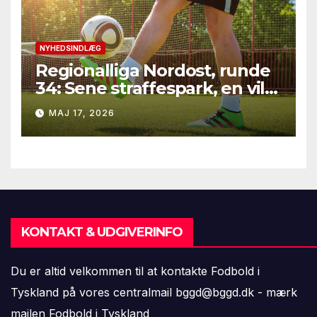
NYHEDSINDLÆG
Regionalliga Nordost, runde
34: Sene straffespark, en vild
vending i Leipzig og en
MAJ 17, 2026
firkantsopvisning fra Baro
KONTAKT & UDGIVERINFO
Du er altid velkommen til at kontakte Fodbold i
Tyskland på vores centralmail
bggd@bggd.dk
- mærk
mailen Fodbold i Tyskland