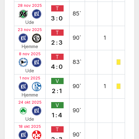
28 nov 2025
T
85`
3:0
Ude
23 nov 2025
T
90`
1
2:3
Hjemme
8 nov 2025
T
83`
4:0
Ude
1 nov 2025
V
90`
1
2:1
Hjemme
24 okt 2025
V
90`
1:4
Ude
18 okt 2025
T
90`