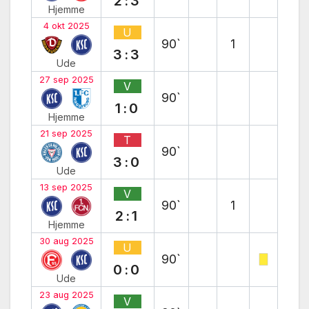
2:3
Hjemme
4 okt 2025
U
90`
1
3:3
Ude
27 sep 2025
V
90`
1:0
Hjemme
21 sep 2025
T
90`
3:0
Ude
13 sep 2025
V
90`
1
2:1
Hjemme
30 aug 2025
U
90`
0:0
Ude
23 aug 2025
V