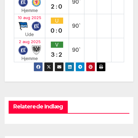
90`
2:0
Hjemme
10 aug 2025
U
90`
0:0
Ude
2 aug 2025
V
90`
3:2
Hjemme
Relaterede Indlæg