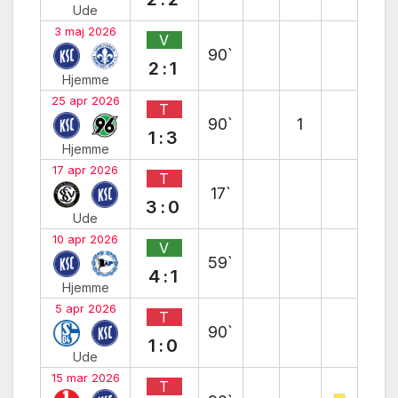
Ude
3 maj 2026
V
90`
2:1
Hjemme
25 apr 2026
T
90`
1
1:3
Hjemme
17 apr 2026
T
17`
3:0
Ude
10 apr 2026
V
59`
4:1
Hjemme
5 apr 2026
T
90`
1:0
Ude
15 mar 2026
T