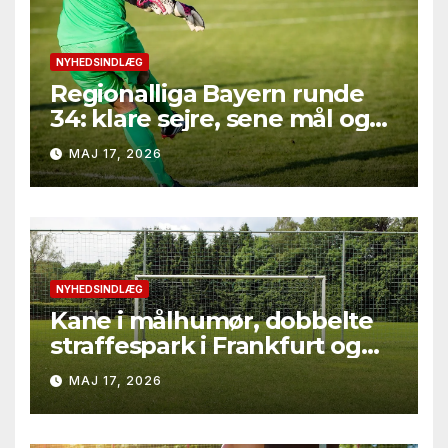
NYHEDSINDLÆG
Regionalliga Bayern runde
34: klare sejre, sene mål og
straffesparksafgørelser
MAJ 17, 2026
NYHEDSINDLÆG
Kane i målhumør, dobbelte
straffespark i Frankfurt og
rødt kort i Gladbach – hele
MAJ 17, 2026
runde 34 fra Bundesliga
2025/26