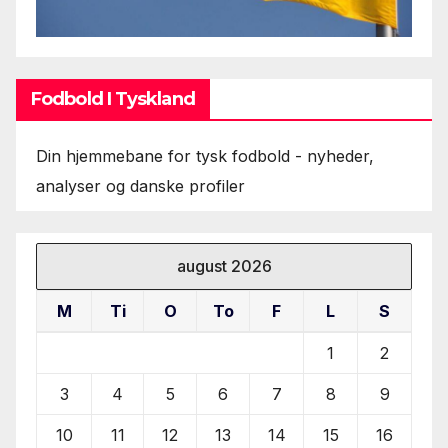
Fodbold I Tyskland
Din hjemmebane for tysk fodbold - nyheder,
analyser og danske profiler
august 2026
M
Ti
O
To
F
L
S
1
2
3
4
5
6
7
8
9
10
11
12
13
14
15
16