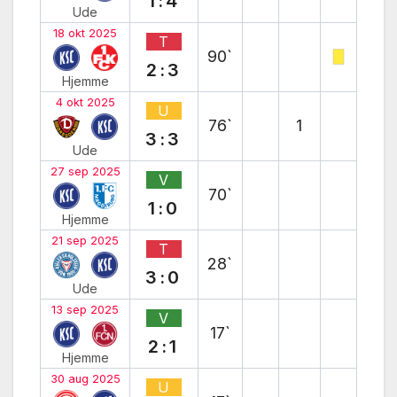
1:4
Ude
18 okt 2025
T
90`
2:3
Hjemme
4 okt 2025
U
76`
1
3:3
Ude
27 sep 2025
V
70`
1:0
Hjemme
21 sep 2025
T
28`
3:0
Ude
13 sep 2025
V
17`
2:1
Hjemme
30 aug 2025
U