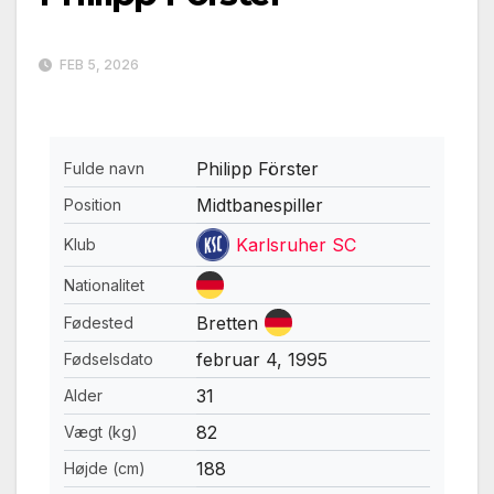
FEB 5, 2026
Philipp Förster
Fulde navn
Midtbanespiller
Position
Karlsruher SC
Klub
Nationalitet
Bretten
Fødested
februar 4, 1995
Fødselsdato
31
Alder
82
Vægt (kg)
188
Højde (cm)