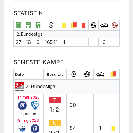
STATISTIK
2. Bundesliga
27
18
9
1654′
4
3
SENESTE KAMPE
Dato
Resultat
2. Bundesliga
17 maj 2026
T
90`
1:2
Hjemme
8 maj 2026
U
84`
1
2:2