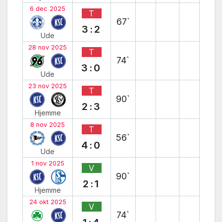
6 dec 2025
T
67`
3:2
Ude
28 nov 2025
T
74`
3:0
Ude
23 nov 2025
T
90`
2:3
Hjemme
8 nov 2025
T
56`
4:0
Ude
1 nov 2025
V
90`
2:1
Hjemme
24 okt 2025
V
74`