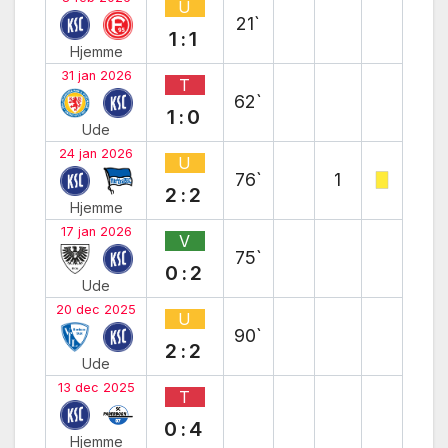
U
21`
1:1
Hjemme
31 jan 2026
T
62`
1:0
Ude
24 jan 2026
U
76`
1
2:2
Hjemme
17 jan 2026
V
75`
0:2
Ude
20 dec 2025
U
90`
2:2
Ude
13 dec 2025
T
0:4
Hjemme