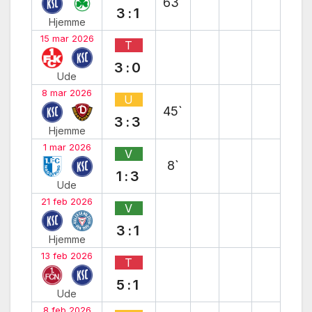
63`
3:1
Hjemme
15 mar 2026
T
3:0
Ude
8 mar 2026
U
45`
3:3
Hjemme
1 mar 2026
V
8`
1:3
Ude
21 feb 2026
V
3:1
Hjemme
13 feb 2026
T
5:1
Ude
8 feb 2026