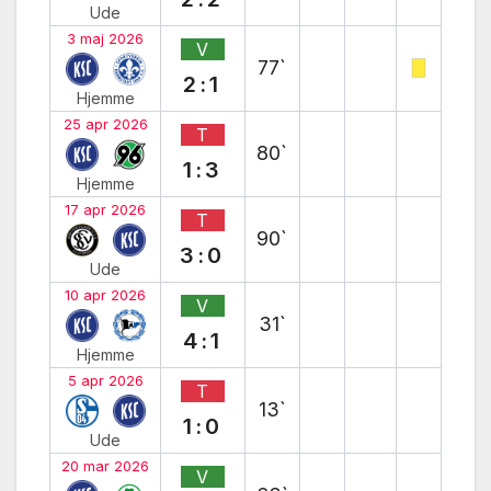
Ude
3 maj 2026
V
77`
2:1
Hjemme
25 apr 2026
T
80`
1:3
Hjemme
17 apr 2026
T
90`
3:0
Ude
10 apr 2026
V
31`
4:1
Hjemme
5 apr 2026
T
13`
1:0
Ude
20 mar 2026
V