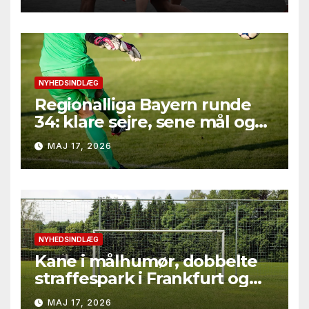
afgørelser på marginalerne
NYHEDSINDLÆG
Regionalliga Bayern runde
34: klare sejre, sene mål og
straffesparksafgørelser
MAJ 17, 2026
NYHEDSINDLÆG
Kane i målhumør, dobbelte
straffespark i Frankfurt og
rødt kort i Gladbach – hele
MAJ 17, 2026