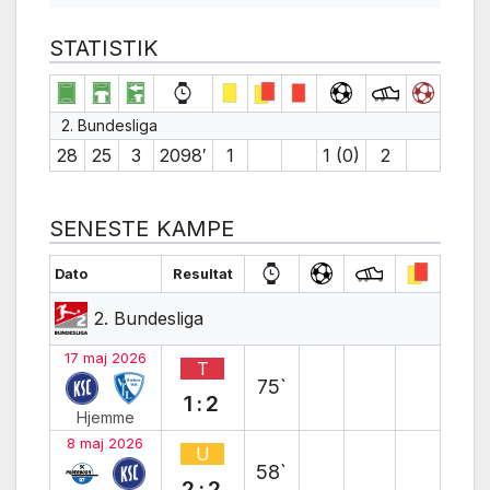
STATISTIK
2. Bundesliga
28
25
3
2098′
1
1 (0)
2
SENESTE KAMPE
Dato
Resultat
2. Bundesliga
17 maj 2026
T
75`
1:2
Hjemme
8 maj 2026
U
58`
2:2