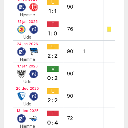
U
90`
1:1
Hjemme
31 jan 2026
T
76`
1:0
Ude
24 jan 2026
U
90`
1
2:2
Hjemme
17 jan 2026
V
90`
0:2
Ude
20 dec 2025
U
90`
2:2
Ude
13 dec 2025
T
72`
0:4
Hjemme