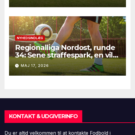
runde 34 fra Bundesliga
2025/26
NYHEDSINDLÆG
Regionalliga Nordost, runde
34: Sene straffespark, en vild
vending i Leipzig og en
MAJ 17, 2026
firkantsopvisning fra Baro
KONTAKT & UDGIVERINFO
Du er altid velkommen til at kontakte Fodbold i