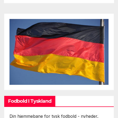
Fodbold I Tyskland
Din hjemmebane for tysk fodbold - nyheder,