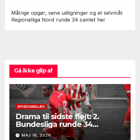
Målrige opgør, sene udligninger og et selvmål:
Regionalliga Nord runde 34 samlet her
Gå ikke glip af
NYHEDSINDLÆG
Drama til sidste fløjt: 2.
Bundesliga runde 34
leverede seksmålsthriller,
MAJ 18, 2026
målfest i Bielefeld og