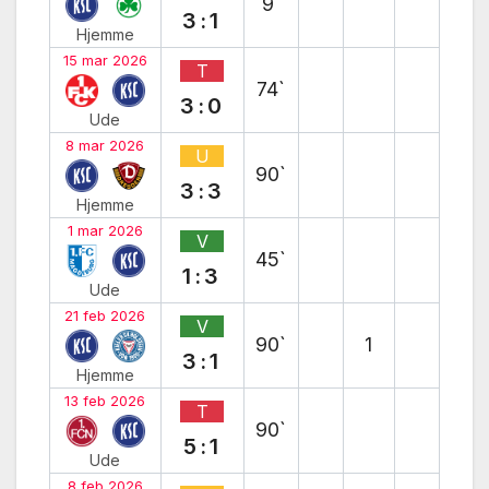
9`
3:1
Hjemme
15 mar 2026
T
74`
3:0
Ude
8 mar 2026
U
90`
3:3
Hjemme
1 mar 2026
V
45`
1:3
Ude
21 feb 2026
V
90`
1
3:1
Hjemme
13 feb 2026
T
90`
5:1
Ude
8 feb 2026