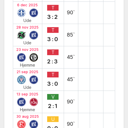
6 dec 2025
T
90`
3:2
Ude
28 nov 2025
T
85`
3:0
Ude
23 nov 2025
T
45`
2:3
Hjemme
21 sep 2025
T
45`
3:0
Ude
13 sep 2025
V
90`
2:1
Hjemme
30 aug 2025
U
90`