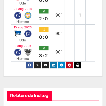
0:0
Ude
23 aug 2025
V
90`
1
2:0
Hjemme
10 aug 2025
U
90`
0:0
Ude
2 aug 2025
V
90`
3:2
Hjemme
Relaterede Indlæg