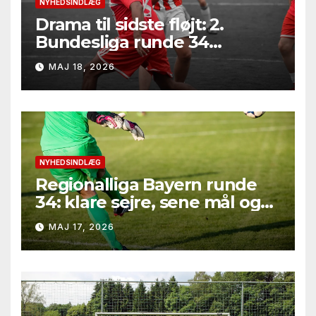
NYHEDSINDLÆG
Drama til sidste fløjt: 2.
Bundesliga runde 34
leverede seksmålsthriller,
MAJ 18, 2026
målfest i Bielefeld og
afgørelser på marginalerne
NYHEDSINDLÆG
Regionalliga Bayern runde
34: klare sejre, sene mål og
straffesparksafgørelser
MAJ 17, 2026