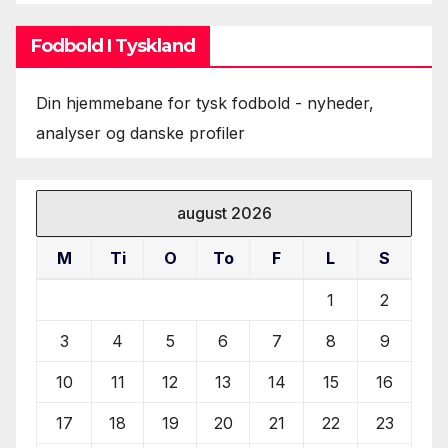
Fodbold I Tyskland
Din hjemmebane for tysk fodbold - nyheder,
analyser og danske profiler
august 2026
M
Ti
O
To
F
L
S
1
2
3
4
5
6
7
8
9
10
11
12
13
14
15
16
17
18
19
20
21
22
23