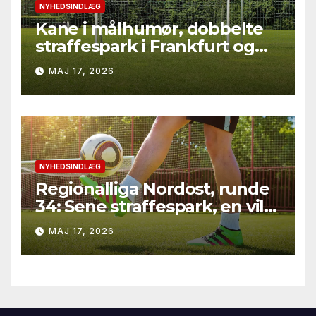
NYHEDSINDLÆG
Kane i målhumør, dobbelte
straffespark i Frankfurt og
rødt kort i Gladbach – hele
MAJ 17, 2026
runde 34 fra Bundesliga
2025/26
NYHEDSINDLÆG
Regionalliga Nordost, runde
34: Sene straffespark, en vild
vending i Leipzig og en
MAJ 17, 2026
firkantsopvisning fra Baro