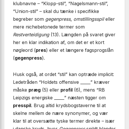
klubnavne – “Klopp-stil”, “Nagelsmann-stil”,
“Union-stil” – skal du tænke i specifikke
begreber som
gegenpress
,
omstillingsspil
eller
mere nichebetonede termer som
Restverteidigung
(13). Længden på svaret giver
her en klar indikation af, om det er et kort
nøgleord (
pres
) eller et længere fagsprogslån
(
gegenpress
).
Husk også, at ordet “stil” kan optræde implicit:
Ledetråden “Holdets offensive _____” kræver
måske
præg
(5) eller
profil
(6), mens “RB
Leipzigs energiske _____” næsten tigger om
presspil
. Brug altid krydsbogstaverne til at
skelne mellem de nære synonymer, og vær
klar til at oversætte tyske termer direkte – især
i danske kryds, hvor
Gegenpress
snildt blander