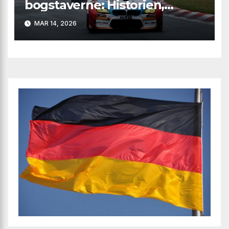
bogstaverne: Historien,
logoet og magien bag
MAR 14, 2026
mærket