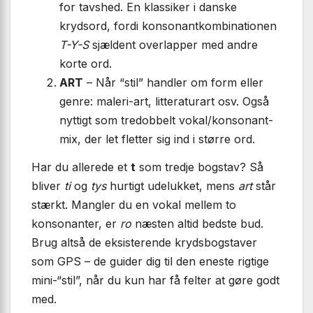
for tavshed. En klassiker i danske
krydsord, fordi konsonantkombinationen
T-Y-S
sjældent overlapper med andre
korte ord.
ART
– Når “stil” handler om form eller
genre: maler
i-
art, litteraturart osv. Også
nyttigt som tredobbelt vokal/konsonant-
mix, der let fletter sig ind i større ord.
Har du allerede et
t
som tredje bogstav? Så
bliver
ti
og
tys
hurtigt udelukket, mens
art
står
stærkt. Mangler du en vokal mellem to
konsonanter, er
ro
næsten altid bedste bud.
Brug altså de eksisterende krydsbogstaver
som GPS – de guider dig til den eneste rigtige
mini-“stil”, når du kun har få felter at gøre godt
med.