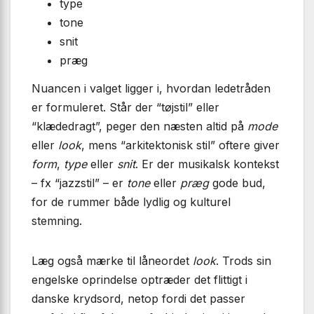
type
tone
snit
præg
Nuancen i valget ligger i, hvordan ledetråden
er formuleret. Står der “tøj­stil” eller
“klædedragt”, peger den næsten altid på
mode
eller
look
, mens “arkitektonisk stil” oftere giver
form
,
type
eller
snit
. Er der musikalsk kontekst
– fx “jazz­stil” – er
tone
eller
præg
gode bud,
for de rummer både lydlig og kulturel
stemning.
Læg også mærke til låneordet
look
. Trods sin
engelske oprindelse optræder det flittigt i
danske krydsord, netop fordi det passer