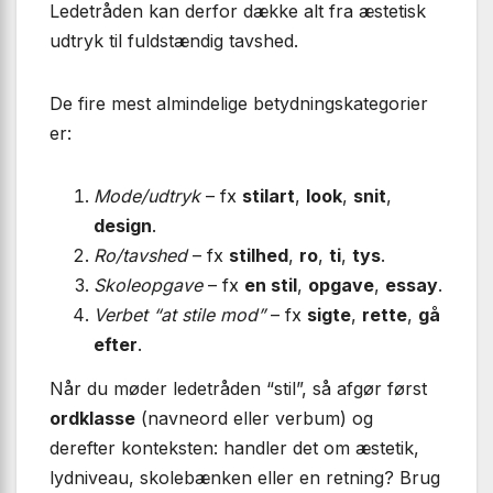
Ledetråden kan derfor dække alt fra æstetisk
udtryk til fuldstændig tavshed.
De fire mest almindelige betydnings­kategorier
er:
Mode/udtryk
– fx
stilart
,
look
,
snit
,
design
.
Ro/tavshed
– fx
stilhed
,
ro
,
ti
,
tys
.
Skoleopgave
– fx
en stil
,
opgave
,
essay
.
Verbet “at stile mod”
– fx
sigte
,
rette
,
gå
efter
.
Når du møder ledetråden “stil”, så afgør først
ordklasse
(navneord eller verbum) og
derefter konteksten: handler det om æstetik,
lydniveau, skolebænken eller en retning? Brug