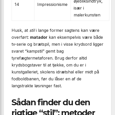
øjebliksindtryk,
14
Impressionisme
især i
malerkunsten
Husk, at
stil
i lange former sagtens kan være
overført:
matador
kan eksempelvis være både
tv-serie og brætspil, men i visse krydsord ligger
svaret “kampstil” gemt bag
tyrefægtermetaforen. Brug derfor altid
krydsbogstaver til at tjekke, om du er i
kunstgalleriet, skolens idrætshal eller midt på
fodboldbanen, før du låser en af de
langstrakte løsninger fast.
Sådan finder du den
rigtige “stil”: metoder