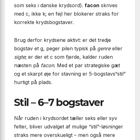
som seks i danske krydsord).
facon
skrives
med c, ikke k; en fejl her blokerer straks for
korrekte krydsbogstaver.
Brug derfor krydsene aktivt: er det tredje
bogstav et g, peger pilen typisk på
genre
eller
sigte
; er der et c som fjerde, kalder ruden
næsten på
facon
. Med et par strategiske gæt
og et skarpt øje for stavning er 5-bogstavs“stil”
hurtigt på plads.
Stil – 6–7 bogstaver
Når ruden i krydsordet tæller seks eller syv
felter, bliver udvalget af mulige “stil”-løsninger
straks mere overskueligt – men også mere