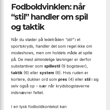
Fodboldvinklen: når
“stil” handler om spil
og taktik
Når du støder på ledetråden
“stil”
i et
sportskryds, handler det som regel ikke om
modeshows, men om holdets måde at spille
på. De mest almindelige løsninger er derfor
substantiver som
spillestil
(9 bogstaver),
taktik
(6) eller
system
(6). Hvis ruden er
kortere, dukker ord som
pres
(4) eller
stil
i sig
selv også op – især når krydsbogstaverne
indsnævrer feltet.
I en tysk fodboldkontekst kan