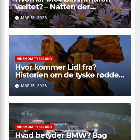
væltet? – Natten der
ændrede verden
MAR 18, 2026
VIDEN OM TYSKLAND
Hvor kommer Lidl fra?
Historien om de tyske rødder
bag en global discount-
MAR 15, 2026
kæmpe
VIDEN OM TYSKLAND
Hvad betyder BMW? Bag