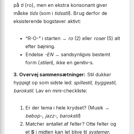
på
ti
(ro), men en ekstra konsonant giver
måske
tids
(som i
tidsstil
). Brug derfor de
eksisterende bogstaver aktivt:
“R-O-” i starten →
ro
(2) eller
roser
(5) alt
efter bøjning.
Endelse
-EN
→ sandsynligvis bestemt
form (
stilen
), ikke en genitiv-s.
3. Overvej sammensætninger:
Stil dukker
hyppigt op som sidste led:
spillestil, byggestil,
barokstil
. Lav en mini-checkliste:
Er der tema i hele krydset? (Musik →
bebop-
,
jazz-
,
barokstil
)
Matcher antallet af felter? Otte felter og
et
S
i midten kan let blive til
systemer
,