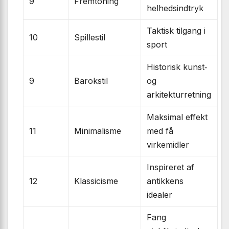
9
Fremtoning
helhedsindtryk
Taktisk tilgang i
10
Spillestil
sport
Historisk kunst‐
9
Barokstil
og
arkitekturretning
Maksimal effekt
11
Minimalisme
med få
virkemidler
Inspireret af
12
Klassicisme
antikkens
idealer
Fang