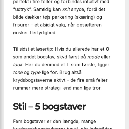
perfekt i fire felter og forbindes intuitivt med
“udtryk”. Samtidig kan
snit
snyde, fordi det
både dækker tøjs parkering (skæring) og
frisurer – et alsidigt valg, når opsætteren
ønsker flertydighed.
Til sidst et løsertip: Hvis du allerede har et
O
som andet bogstav, skyd først på
mode
eller
look
. Har du derimod et
T
som første, ligger
tone
og
type
lige for. Brug altså
krydsbogstaverne aktivt – de fire små felter
rummer mere strategi, end man lige tror.
Stil – 5 bogstaver
Fem bogstaver er den længde, mange
krydsordskonstruktører tyr til, når ledetråden