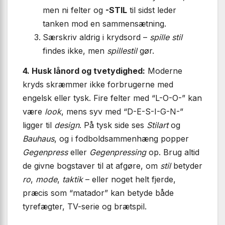
men ni felter og
-STIL
til sidst leder
tanken mod en sammensætning.
Særskriv aldrig i krydsord –
spille stil
findes ikke, men
spillestil
gør.
4. Husk lånord og tvetydighed:
Moderne
kryds skræmmer ikke forbrugerne med
engelsk eller tysk. Fire felter med “L-O-O-” kan
være
look
, mens syv med “D-E-S-I-G-N-”
ligger til
design
. På tysk side ses
Stilart
og
Bauhaus
, og i fodboldsammenhæng popper
Gegenpress
eller
Gegenpressing
op. Brug altid
de givne bogstaver til at afgøre, om
stil
betyder
ro
,
mode
,
taktik
– eller noget helt fjerde,
præcis som “matador” kan betyde både
tyrefægter, TV-serie og brætspil.