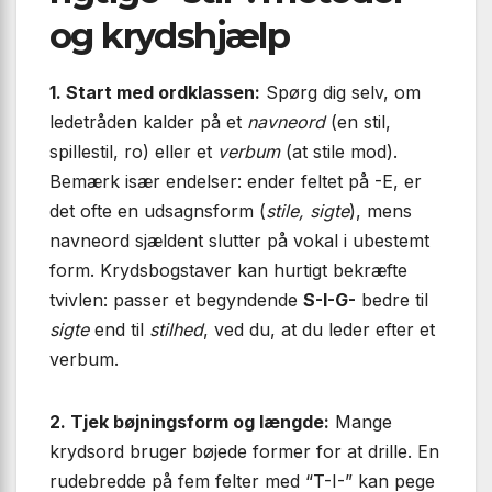
og krydshjælp
1. Start med ordklassen:
Spørg dig selv, om
ledetråden kalder på et
navneord
(en stil,
spillestil, ro) eller et
verbum
(at stile mod).
Bemærk især endelser: ender feltet på
-E
, er
det ofte en udsagnsform (
stile, sigte
), mens
navneord sjældent slutter på vokal i ubestemt
form. Krydsbogstaver kan hurtigt bekræfte
tvivlen: passer et begyndende
S-I-G-
bedre til
sigte
end til
stilhed
, ved du, at du leder efter et
verbum.
2. Tjek bøjningsform og længde:
Mange
krydsord bruger bøjede former for at drille. En
rudebredde på fem felter med “T-I-” kan pege