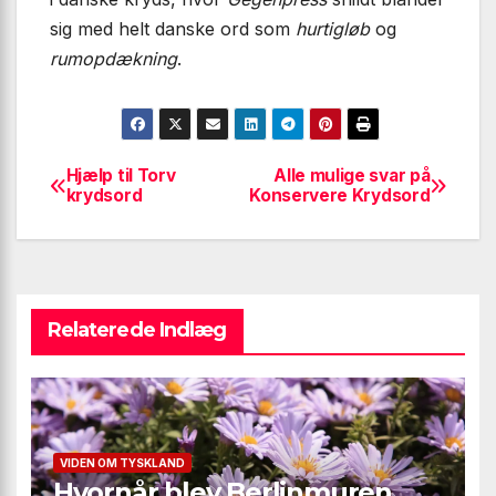
sig med helt danske ord som
hurtigløb
og
rumopdækning
.
Hjælp til Torv
Alle mulige svar på
Indlægsnavigation
krydsord
Konservere Krydsord
Relaterede Indlæg
VIDEN OM TYSKLAND
Hvornår blev Berlinmuren