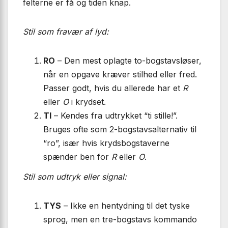
felterne er få og tiden knap.
Stil som fravær af lyd:
RO
– Den mest oplagte to-bogstavs­løser,
når en opgave kræver stilhed eller fred.
Passer godt, hvis du allerede har et
R
eller
O
i krydset.
TI
– Kendes fra udtrykket “ti stille!”.
Bruges ofte som 2-bogstavs­alternativ til
“ro”, især hvis krydsbogstaverne
spænder ben for
R
eller
O
.
Stil som udtryk eller signal:
TYS
– Ikke en hentydning til det tyske
sprog, men en tre-bogstavs kommando