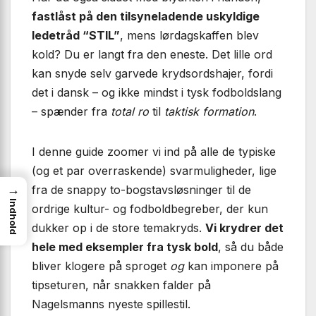
fastlåst på den tilsyneladende uskyldige
ledetråd “STIL”
, mens lørdagskaffen blev
kold? Du er langt fra den eneste. Det lille ord
kan snyde selv garvede krydsordshajer, fordi
det i dansk – og ikke mindst i tysk fodboldslang
– spænder fra
total ro
til
taktisk formation
.
I denne guide zoomer vi ind på alle de typiske
(og et par overraskende) svarmuligheder, lige
→
fra de snappy to-bogstavsløsninger til de
Indhold
ordrige kultur- og fodboldbegreber, der kun
dukker op i de store tema­kryds.
Vi krydrer det
hele med eksempler fra tysk bold
, så du både
bliver klogere på sproget
og
kan imponere på
tipseturen, når snakken falder på
Nagelsmanns nyeste spillestil.