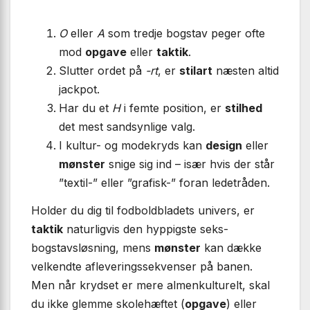
O
eller
A
som tredje bogstav peger ofte
mod
opgave
eller
taktik
.
Slutter ordet på
-rt
, er
stilart
næsten altid
jackpot.
Har du et
H
i femte position, er
stilhed
det mest sandsynlige valg.
I kultur- og modekryds kan
design
eller
mønster
snige sig ind – især hvis der står
”textil-” eller ”grafisk-” foran ledetråden.
Holder du dig til fodboldbladets univers, er
taktik
naturligvis den hyppigste seks-
bogstavsløsning, mens
mønster
kan dække
velkendte afleverings­sekvenser på banen.
Men når krydset er mere almenkulturelt, skal
du ikke glemme skolehæftet (
opgave
) eller