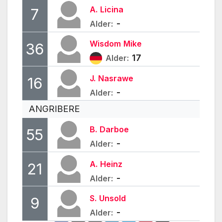
A.
Licina
7
-
Alder:
Wisdom
Mike
36
17
Alder:
J.
Nasrawe
16
-
Alder:
ANGRIBERE
B.
Darboe
55
-
Alder:
A.
Heinz
21
-
Alder:
S.
Unsold
9
-
Alder: