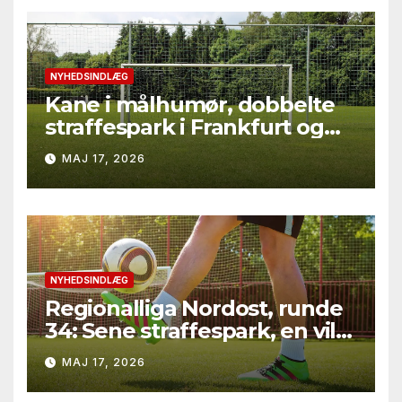
NYHEDSINDLÆG
Kane i målhumør, dobbelte
straffespark i Frankfurt og
rødt kort i Gladbach – hele
MAJ 17, 2026
runde 34 fra Bundesliga
2025/26
NYHEDSINDLÆG
Regionalliga Nordost, runde
34: Sene straffespark, en vild
vending i Leipzig og en
MAJ 17, 2026
firkantsopvisning fra Baro