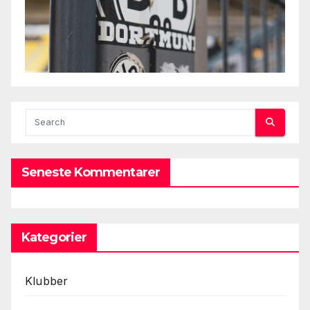
Seneste Kommentarer
Kategorier
Klubber