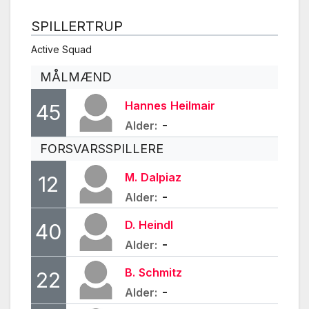
SPILLERTRUP
Active Squad
MÅLMÆND
Hannes
Heilmair
45
-
Alder:
FORSVARSSPILLERE
M.
Dalpiaz
12
-
Alder:
D.
Heindl
40
-
Alder:
B.
Schmitz
22
-
Alder: