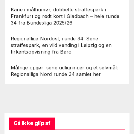
Kane i målhumør, dobbelte straffespark i
Frankfurt og rødt kort i Gladbach – hele runde
34 fra Bundesliga 2025/26
Regionalliga Nordost, runde 34: Sene
straffespark, en vild vending i Leipzig og en
firkantsopvisning fra Baro
Målrige opgør, sene udligninger og et selvmål:
Regionalliga Nord runde 34 samlet her
Gå ikke glip af