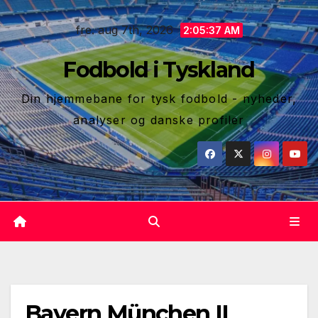
Skip
fre. aug 7th, 2026
to
2:05:38 AM
content
Fodbold i Tyskland
Din hjemmebane for tysk fodbold - nyheder,
analyser og danske profiler
Bayern München II