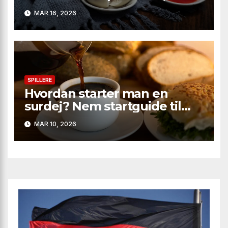
deltagere og sæsonens
MAR 16, 2026
største twists
SPILLERE
Hvordan starter man en
surdej? Nem startguide til
boblende, aromatisk brød
MAR 10, 2026