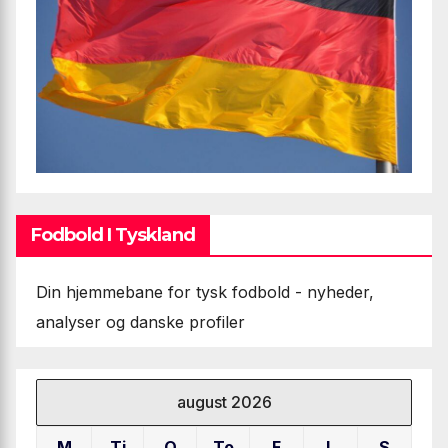
Fodbold I Tyskland
Din hjemmebane for tysk fodbold - nyheder,
analyser og danske profiler
august 2026
M
Ti
O
To
F
L
S