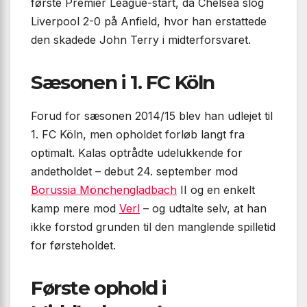
første Premier League-start, da Chelsea slog
Liverpool 2-0 på Anfield, hvor han erstattede
den skadede John Terry i midterforsvaret.
Sæsonen i 1. FC Köln
Forud for sæsonen 2014/15 blev han udlejet til
1. FC Köln, men opholdet forløb langt fra
optimalt. Kalas optrådte udelukkende for
andetholdet – debut 24. september mod
Borussia Mönchengladbach
II og en enkelt
kamp mere mod
Verl
– og udtalte selv, at han
ikke forstod grunden til den manglende spilletid
for førsteholdet.
Første ophold i