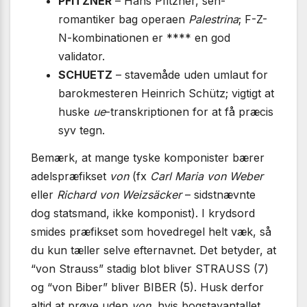
PFITZNER
– Hans Pfitzner, sen­
romantiker bag operaen
Palestrina
; F-Z-
N-kombinationen er **** en god
validator.
SCHUETZ
– stavemåde uden umlaut for
barok­mesteren Heinrich Schütz; vigtigt at
huske
ue
-transkriptionen for at få præcis
syv tegn.
Bemærk, at mange tyske komponister bærer
adelspræfikset
von
(fx
Carl Maria von Weber
eller
Richard von Weizsäcker
– sidstnævnte
dog statsmand, ikke komponist). I krydsord
smides præfikset som hovedregel helt væk, så
du kun tæller selve efternavnet. Det betyder, at
“von Strauss” stadig blot bliver STRAUSS (7)
og “von Biber” bliver BIBER (5). Husk derfor
altid at prøve uden
von
, hvis bogstavantallet