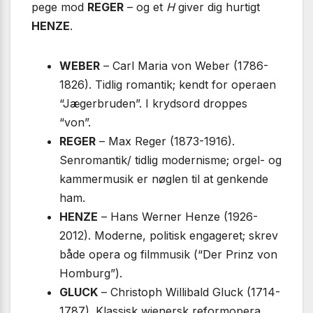
pege mod
REGER
– og et
H
giver dig hurtigt
HENZE
.
WEBER
– Carl Maria von Weber (1786-
1826). Tidlig romantik; kendt for operaen
“Jægerbruden”. I krydsord droppes
“von”.
REGER
– Max Reger (1873-1916).
Senromantik/ tidlig modernisme; orgel- og
kammermusik er nøglen til at genkende
ham.
HENZE
– Hans Werner Henze (1926-
2012). Moderne, politisk engageret; skrev
både opera og film­musik (“Der Prinz von
Homburg”).
GLUCK
– Christoph Willibald Gluck (1714-
1787). Klassisk wienersk reform­opera