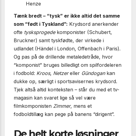
Henze
Tænk bredt – “tysk” er ikke altid det samme
som “født i Tyskland”:
Krydsord anerkender
ofte
tysksprogede
komponister (Schubert,
Bruckner) samt tyskfødte, der virkede i
udlandet (Händel i London, Offenbach i Paris).
Og pas på de drillende metaledetråde, hvor
“komponist” bruges billedligt om spilfordeleren
i fodbold:
Kroos
,
Netzer
eller
Gündogan
kan
dukke op, særligt i sportsavisernes krydsord.
Tjek altså altid konteksten – står du med et tv-
magasin kan svaret lige så vel være
filmkomponisten
Zimmer
, mens et
fodboldtillæg kan pege på banens “dirigent”.
De helt korte løsninger