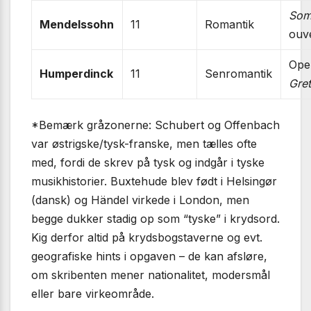
Som
Mendelssohn
11
Romantik
ouv
Ope
Humperdinck
11
Senromantik
Gre
*Bemærk gråzonerne: Schubert og Offenbach
var østrigske/tysk-franske, men tælles ofte
med, fordi de skrev på tysk og indgår i tyske
musikhistorier. Buxtehude blev født i Helsingør
(dansk) og Händel virkede i London, men
begge dukker stadig op som “tyske” i krydsord.
Kig derfor altid på krydsbogstaverne og evt.
geografiske hints i opgaven – de kan afsløre,
om skribenten mener nationalitet, modersmål
eller bare virkeområde.