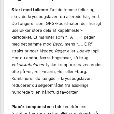
Start med tallene:
Tæl de tomme felter og
skriv de krydsbogstaver, du allerede har, ned.
De fungerer som GPS-koordinater, der hurtigt
udelukker store dele af kapelmester-
kartoteket. Et mønster som “_ A _ H” peger
med det samme mod
Bach
, mens “_ _ E R”
straks bringer
Weber
,
Reger
eller
Loewe
i spil.
Har du endnu færre bogstaver, så brug
vokalskabelonen
: tyske komponistnavne ender
ofte på -er, -el, -mann, -ler eller -burg.
Kombinerer du længde + krydsbogstaver,
reducerer du søgeområdet fra adskillige
hundrede til en håndfuld favoritter.
Placér komponisten i tid:
Ledetrådens
forfatter tænker næsten altid kronologisk, så