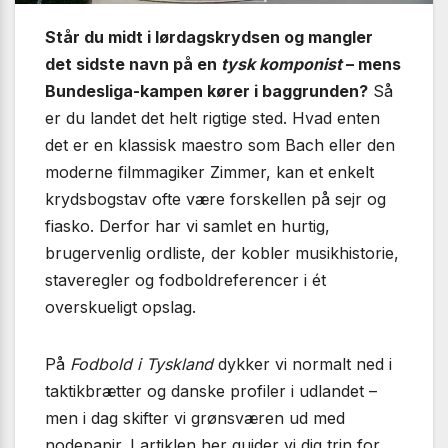
Står du midt i lørdagskrydsen og mangler
det sidste navn på en
tysk komponist
– mens
Bundesliga-kampen kører i baggrunden?
Så
er du landet det helt rigtige sted. Hvad enten
det er en klassisk maestro som Bach eller den
moderne filmmagiker Zimmer, kan et enkelt
krydsbogstav ofte være forskellen på sejr og
fiasko. Derfor har vi samlet en hurtig,
brugervenlig ordliste, der kobler musikhistorie,
staveregler og fodboldreferencer i ét
overskueligt opslag.
På
Fodbold i Tyskland
dykker vi normalt ned i
taktikbrætter og danske profiler i udlandet –
men i dag skifter vi grønsværen ud med
nodepapir. I artiklen her guider vi dig trin for