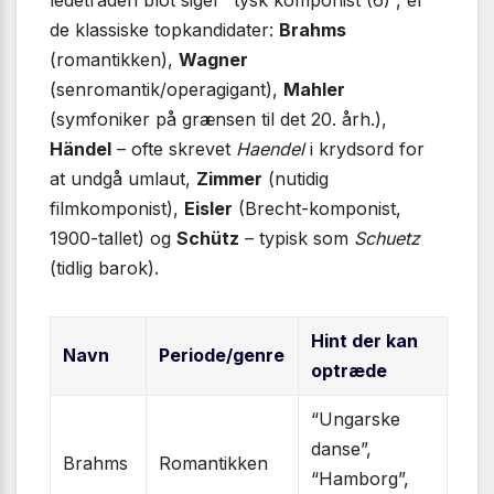
de klassiske topkandidater:
Brahms
(romantikken),
Wagner
(senromantik/operagigant),
Mahler
(symfoniker på grænsen til det 20. årh.),
Händel
– ofte skrevet
Haendel
i krydsord for
at undgå umlaut,
Zimmer
(nutidig
filmkomponist),
Eisler
(Brecht-komponist,
1900-tallet) og
Schütz
– typisk som
Schuetz
(tidlig barok).
Hint der kan
Navn
Periode/genre
optræde
“Ungarske
danse”,
Brahms
Romantikken
“Hamborg”,