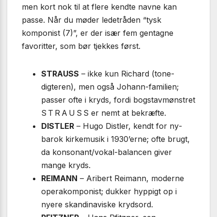
men kort nok til at flere kendte navne kan
passe. Når du møder ledetråden “tysk
komponist (7)”, er der især fem gentagne
favoritter, som bør tjekkes først.
STRAUSS
– ikke kun Richard (tone­
digteren), men også Johann-familien;
passer ofte i kryds, fordi bogstav­mønstret
S T R A U S S er nemt at bekræfte.
DISTLER
– Hugo Distler, kendt for ny­
barok kirkemusik i 1930’erne; ofte brugt,
da konsonant/vokal-balancen giver
mange kryds.
REIMANN
– Aribert Reimann, moderne
opera­komponist; dukker hyppigt op i
nyere skandinaviske krydsord.