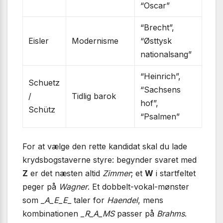
“Oscar”
“Brecht”,
Eisler
Modernisme
“Østtysk
nationalsang”
“Heinrich”,
Schuetz
“Sachsens
/
Tidlig barok
hof”,
Schütz
“Psalmen”
For at vælge den rette kandidat skal du lade
krydsbogstaverne styre: begynder svaret med
Z
er det næsten altid
Zimmer
; et
W
i startfeltet
peger på
Wagner
. Et dobbelt-vokal-mønster
som
_A_E_E_
taler for
Haendel
, mens
kombinationen
_R_A_MS
passer på
Brahms
.