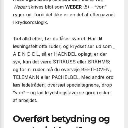
Weber
skrives blot som
WEBER
(5) – “von”
ryger ud, fordi det ikke er en del af efternavnet
i krydsordslogik.
Tæl altid efter, før du låser svaret: Har dit
løsningsfelt otte ruder, og krydset ser ud som _
A E N D E L, så er HAENDEL oplagt; er der
syv, kan det være STRAUSS eller BRAHMS;
og for ni ruder må du overveje BEETHOVEN,
TELEMANN eller PACHELBEL. Med andre ord:
læs ledetråden, oversæt specialtegnene, drop
“von” – og lad krydsbogstaverne gøre resten
af arbejdet.
Overført betydning og