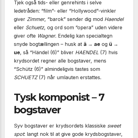
Tjek også tids- eller genrehints i selve
ledetråden: “film”- eller “Hollywood”-vinkler
giver
Zimmer
, “barok” sender dig mod
Haendel
eller
Schuetz
, og ord som “opera” uden videre
giver ofte
Wagner
. Endelig kan specialtegn
snyde bogtællingen – husk at
ä → ae
og
ü →
ue
, så “Händel (6)” bliver
HAENDEL
(7) hvis
krydsordet regner alle bogstaver, mens
“Schütz (6)” almindeligvis tastes som
SCHUETZ
(7) når umlauten erstattes.
Tysk komponist – 7
bogstaver
Syv bogstaver er krydsordets klassiske
sweet
spot
: langt nok til at give gode krydsbogstaver,