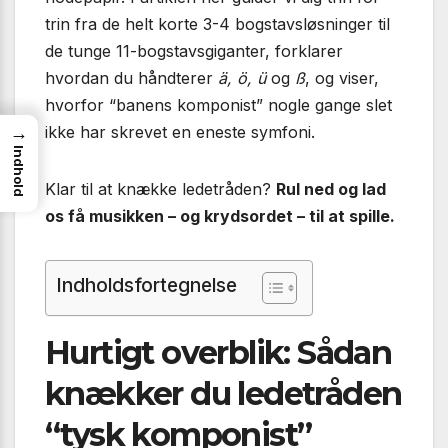
trin fra de helt korte 3-4 bogstavsløsninger til
de tunge 11-bogstavsgiganter, forklarer
hvordan du håndterer
ä, ö, ü
og
ß
, og viser,
hvorfor “banens komponist” nogle gange slet
ikke har skrevet en eneste symfoni.
→
Indhold
Klar til at knække ledetråden?
Rul ned og lad
os få musikken – og krydsordet – til at spille.
Indholdsfortegnelse
Hurtigt overblik: Sådan
knækker du ledetråden
“tysk komponist”