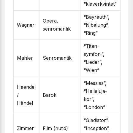
“klaverkvintet”
“Bayreuth”,
Opera,
Wagner
“Nibelung”,
senromantik
“Ring”
“Titan-
symfoni”,
Mahler
Senromantik
“Lieder”,
“Wien”
“Messias”,
Haendel
“Halleluja-
/
Barok
kor”,
Händel
“London”
“Gladiator”,
Zimmer
Film (nutid)
“Inception”,