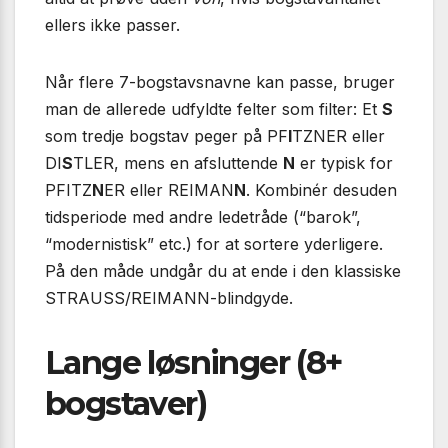
ellers ikke passer.
Når flere 7-bogstavsnavne kan passe, bruger
man de allerede udfyldte felter som filter: Et
S
som tredje bogstav peger på PF
I
TZNER eller
DI
S
TLER, mens en afsluttende
N
er typisk for
PFITZ
N
ER eller REIMAN
N
. Kombinér desuden
tids­periode med andre ledetråde (“barok”,
“modernistisk” etc.) for at sortere yderligere.
På den måde undgår du at ende i den klassiske
STRAUSS/REIMANN-blindgyde.
Lange løsninger (8+
bogstaver)