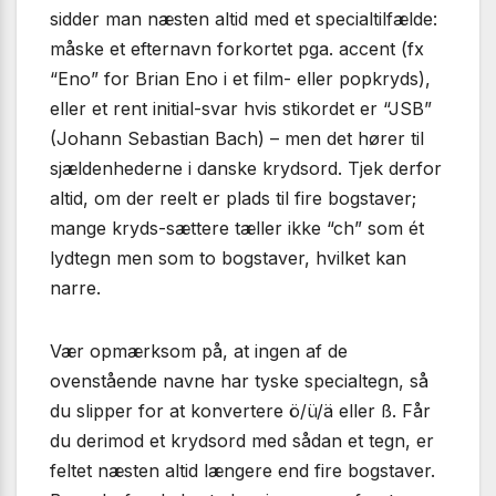
sidder man næsten altid med et specialtilfælde:
måske et efternavn forkortet pga. accent (fx
“Eno” for Brian Eno i et film- eller popkryds),
eller et rent initial-svar hvis stikordet er “JSB”
(Johann Sebastian Bach) – men det hører til
sjældenhederne i danske krydsord. Tjek derfor
altid, om der reelt er plads til fire bogstaver;
mange kryds-sættere tæller ikke “ch” som ét
lydtegn men som to bogstaver, hvilket kan
narre.
Vær opmærksom på, at ingen af de
ovenstående navne har tyske specialtegn, så
du slipper for at konvertere ö/ü/ä eller ß. Får
du derimod et krydsord med sådan et tegn, er
feltet næsten altid længere end fire bogstaver.