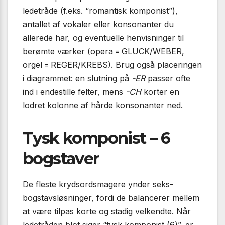
ledetråde (f.eks. “romantisk komponist”),
antallet af vokaler eller konsonanter du
allerede har, og eventuelle henvisninger til
berømte værker (opera = GLUCK/WEBER,
orgel = REGER/KREBS). Brug også placeringen
i diagrammet: en slutning på
-ER
passer ofte
ind i endestille felter, mens
-CH
korter en
lodret kolonne af hårde konsonanter ned.
Tysk komponist – 6
bogstaver
De fleste krydsordsmagere ynder seks-
bogstavsløsninger, fordi de balancerer mellem
at være tilpas korte og stadig velkendte. Når
ledetråden blot siger “tysk komponist (6)”, er