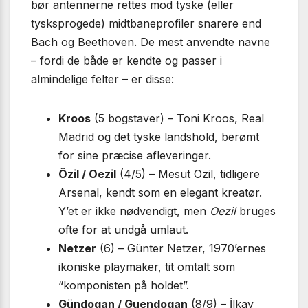
bør antennerne rettes mod tyske (eller
tysksprogede) midtbaneprofiler snarere end
Bach og Beethoven. De mest anvendte navne
– fordi de både er kendte og passer i
almindelige felter – er disse:
Kroos
(5 bogstaver) – Toni Kroos, Real
Madrid og det tyske landshold, berømt
for sine præcise afleveringer.
Özil / Oezil
(4/5) – Mesut Özil, tidligere
Arsenal, kendt som en elegant kreatør.
Y’et er ikke nødvendigt, men
Oezil
bruges
ofte for at undgå umlaut.
Netzer
(6) – Günter Netzer, 1970’ernes
ikoniske playmaker, tit omtalt som
“komponisten på holdet”.
Gündogan / Guendogan
(8/9) – İlkay