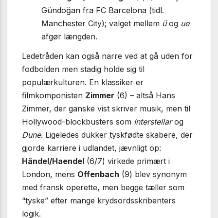
Gündoğan fra FC Barcelona (tidl.
Manchester City); valget mellem
ü
og
ue
afgør længden.
Ledetråden kan også narre ved at gå uden for
fodbolden men stadig holde sig til
populærkulturen. En klassiker er
filmkomponisten
Zimmer
(6) – altså Hans
Zimmer, der ganske vist skriver musik, men til
Hollywood-blockbusters som
Interstellar
og
Dune
. Ligeledes dukker tyskfødte skabere, der
gjorde karriere i udlandet, jævnligt op:
Händel/Haendel
(6/7) virkede primært i
London, mens
Offenbach
(9) blev synonym
med fransk operette, men begge tæller som
“tyske” efter mange krydsordsskribenters
logik.