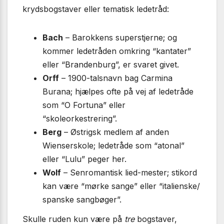
krydsbogstaver eller tematisk ledetråd:
Bach
– Barokkens superstjerne; og
kommer ledetråden omkring “kantater”
eller “Brandenburg”, er svaret givet.
Orff
– 1900-talsnavn bag Carmina
Burana; hjælpes ofte på vej af ledetråde
som “O Fortuna” eller
“skoleorkestrering”.
Berg
– Østrigsk medlem af anden
Wienserskole; ledetråde som “atonal”
eller “Lulu” peger her.
Wolf
– Senromantisk lied-mester; stikord
kan være “mørke sange” eller “italienske/
spanske sangbøger”.
Skulle ruden kun være på
tre
bogstaver,