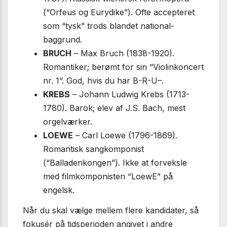
(“Orfeus og Eurydike”). Ofte accepteret
som “tysk” trods blandet national­
baggrund.
BRUCH
– Max Bruch (1838-1920).
Romantiker; berømt for sin “Violinkoncert
nr. 1”. God, hvis du har B-R-U–.
KREBS
– Johann Ludwig Krebs (1713-
1780). Barok; elev af J.S. Bach, mest
orgel­værker.
LOEWE
– Carl Loewe (1796-1869).
Romantisk sang­komponist
(“Balladenkongen”). Ikke at forveksle
med film­komponisten “LoewE” på
engelsk.
Når du skal vælge mellem flere kandidater, så
fokusér på tidsperioden angivet i andre