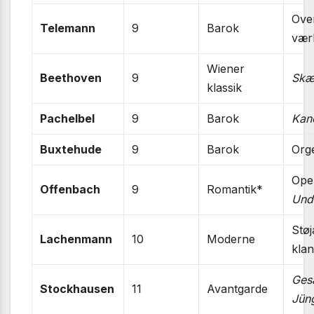
Ove
Telemann
9
Barok
vær
Wiener
Beethoven
9
Skæ
klassik
Pachelbel
9
Barok
Kan
Buxtehude
9
Barok
Org
Ope
Offenbach
9
Romantik*
Und
Støj
Lachenmann
10
Moderne
klan
Ges
Stockhausen
11
Avantgarde
Jün