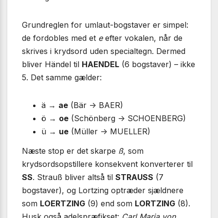
Grundreglen for umlaut-bogstaver er simpel:
de fordobles med et
e
efter vokalen, når de
skrives i krydsord uden specialtegn. Dermed
bliver Händel til
HAENDEL
(6 bogstaver) – ikke
5. Det samme gælder:
ä →
ae
(Bär -> BAER)
ö →
oe
(Schönberg -> SCHOENBERG)
ü →
ue
(Müller -> MUELLER)
Næste stop er det skarpe
ß
, som
krydsordsopstillere konsekvent konverterer til
SS
. Strauß bliver altså til
STRAUSS
(7
bogstaver), og Lortzing optræder sjældnere
som
LOERTZING
(9) end som
LORTZING
(8).
Husk også adelspræfikset:
Carl Maria von