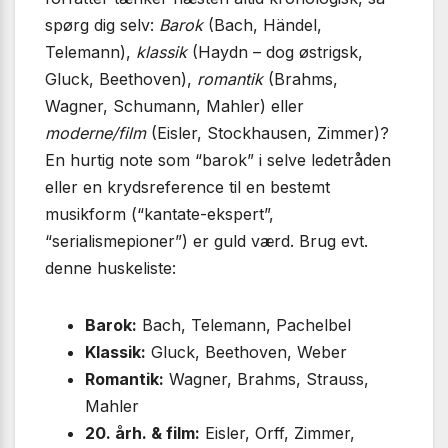
spørg dig selv:
Barok
(Bach, Händel,
Telemann),
klassik
(Haydn – dog østrigsk,
Gluck, Beethoven),
romantik
(Brahms,
Wagner, Schumann, Mahler) eller
moderne/film
(Eisler, Stockhausen, Zimmer)?
En hurtig note som “barok” i selve ledetråden
eller en krydsreference til en bestemt
musikform (“kantate-ekspert”,
“serialismepioner”) er guld værd. Brug evt.
denne huskeliste:
Barok:
Bach, Telemann, Pachelbel
Klassik:
Gluck, Beethoven, Weber
Romantik:
Wagner, Brahms, Strauss,
Mahler
20. årh. & film:
Eisler, Orff, Zimmer,