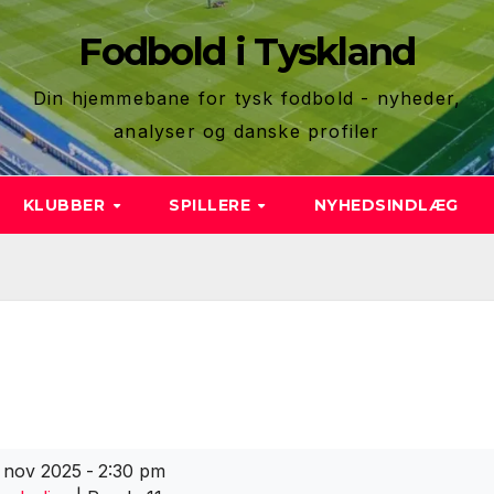
Fodbold i Tyskland
Din hjemmebane for tysk fodbold - nyheder,
analyser og danske profiler
KLUBBER
SPILLERE
NYHEDSINDLÆG
 nov 2025
-
2:30 pm