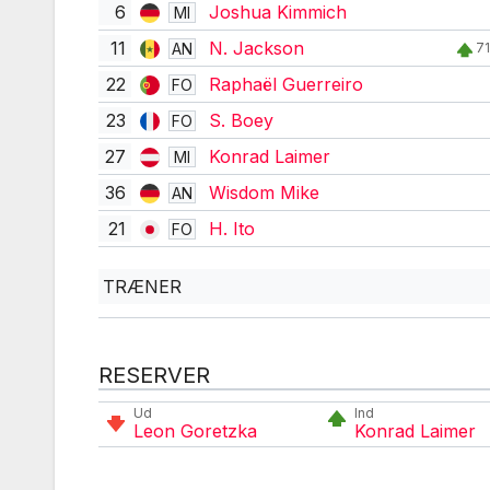
6
Joshua Kimmich
MI
11
N. Jackson
AN
71
22
Raphaël Guerreiro
FO
23
S. Boey
FO
27
Konrad Laimer
MI
36
Wisdom Mike
AN
21
H. Ito
FO
TRÆNER
RESERVER
Ud
Ind
Leon Goretzka
Konrad Laimer