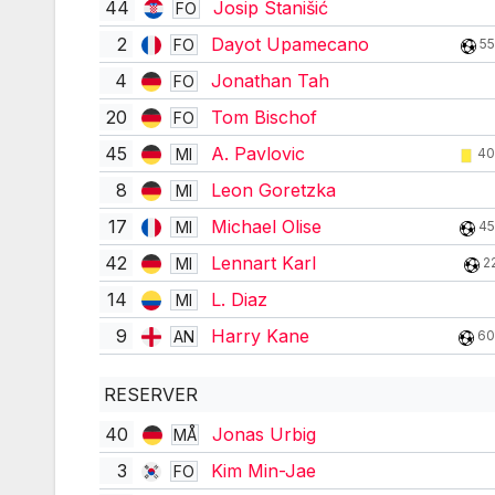
44
Josip Stanišić
FO
2
Dayot Upamecano
FO
55
4
Jonathan Tah
FO
20
Tom Bischof
FO
45
A. Pavlovic
MI
40
8
Leon Goretzka
MI
17
Michael Olise
MI
45
42
Lennart Karl
MI
2
14
L. Diaz
MI
9
Harry Kane
AN
60
RESERVER
40
Jonas Urbig
MÅ
3
Kim Min-Jae
FO