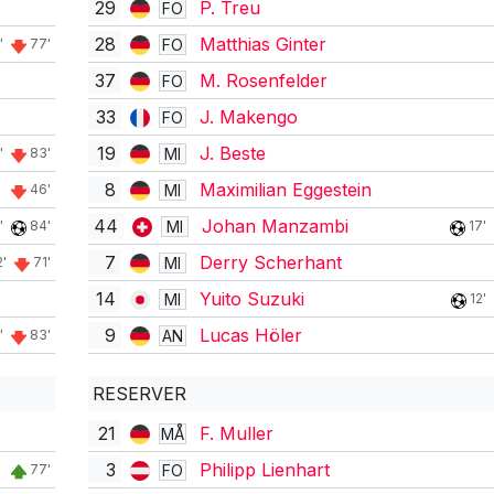
29
P. Treu
FO
28
Matthias Ginter
FO
'
77'
37
M. Rosenfelder
FO
33
J. Makengo
FO
19
J. Beste
MI
'
83'
8
Maximilian Eggestein
MI
46'
44
Johan Manzambi
MI
'
84'
17'
7
Derry Scherhant
MI
2'
71'
14
Yuito Suzuki
MI
12'
9
Lucas Höler
AN
'
83'
RESERVER
21
F. Muller
MÅ
3
Philipp Lienhart
FO
77'