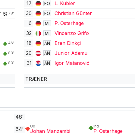
17
L. Kubler
FO
30
Christian Günter
FO
'
78'
6
P. Osterhage
MI
32
Vincenzo Grifo
MI
18
Eren Dinkçi
AN
46'
20
Junior Adamu
AN
83'
31
Igor Matanović
AN
83'
TRÆNER
46'
Ud
Ind
64'
Johan Manzambi
P. Osterhage