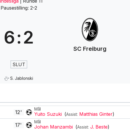
ndesliga
| Runde 11
Pausestilling: 2-2
6
:
2
SC Freiburg
SLUT
S. Jablonski
Mål
12'
Yuito Suzuki
(
Matthias Ginter
)
Assist:
Mål
17'
Johan Manzambi
(
J. Beste
)
Assist: