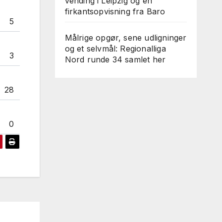
vending i Leipzig og en
firkantsopvisning fra Baro
5
Målrige opgør, sene udligninger
og et selvmål: Regionalliga
3
Nord runde 34 samlet her
28
0