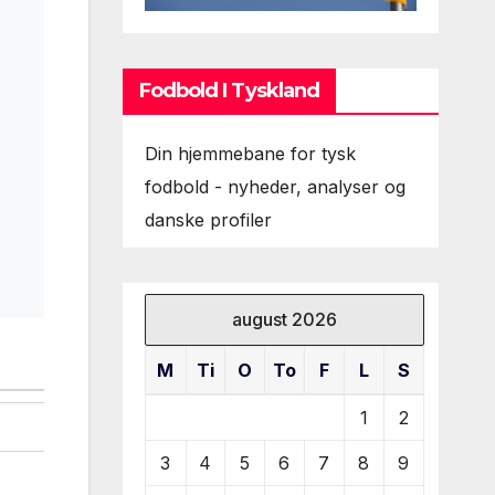
Fodbold I Tyskland
Din hjemmebane for tysk
fodbold - nyheder, analyser og
danske profiler
august 2026
M
Ti
O
To
F
L
S
1
2
3
4
5
6
7
8
9