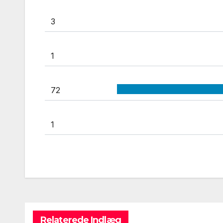
3
1
72
1
Relaterede Indlæg