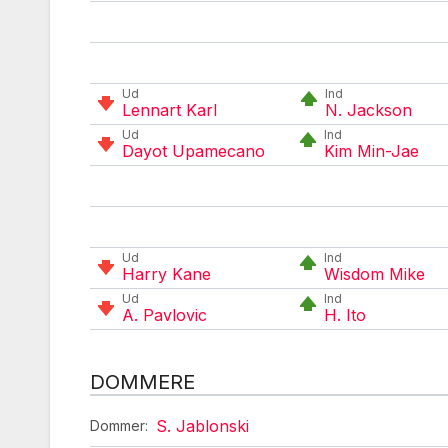
Ud
Ind
Lennart Karl
N. Jackson
Ud
Ind
Dayot Upamecano
Kim Min-Jae
Ud
Ind
Harry Kane
Wisdom Mike
Ud
Ind
A. Pavlovic
H. Ito
DOMMERE
S. Jablonski
Dommer: