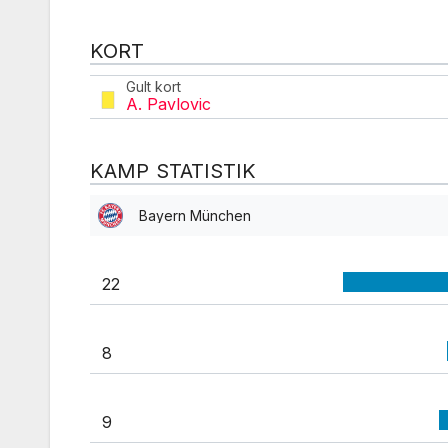
KORT
Gult kort
A. Pavlovic
KAMP STATISTIK
Bayern München
22
8
9