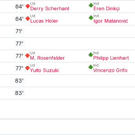
Ud
Ind
64'
Derry Scherhant
Eren Dinkçi
Ud
Ind
64'
Lucas Höler
Igor Matanović
71'
77'
Ud
Ind
77'
M. Rosenfelder
Philipp Lienhart
Ud
Ind
77'
Yuito Suzuki
Vincenzo Grifo
83'
83'