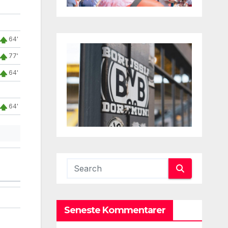
64'
77'
64'
64'
Seneste Kommentarer