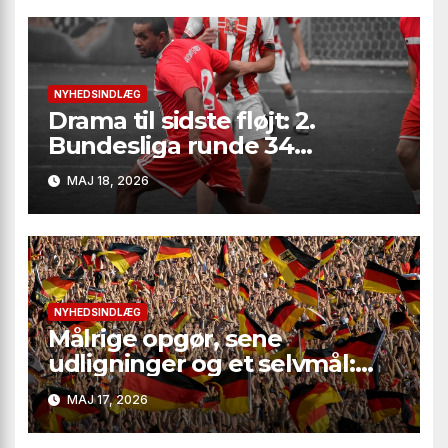
NYHEDSINDLÆG
Drama til sidste fløjt: 2.
Bundesliga runde 34
leverede seksmålsthriller,
MAJ 18, 2026
målfest i Bielefeld og
afgørelser på marginalerne
NYHEDSINDLÆG
Målrige opgør, sene
udligninger og et selvmål:
Regionalliga Nord runde 34
MAJ 17, 2026
samlet her