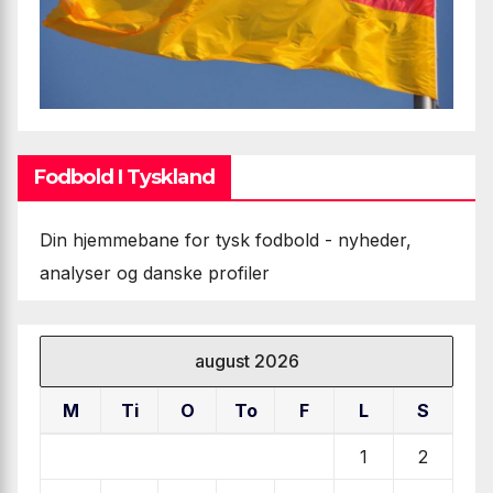
Fodbold I Tyskland
Din hjemmebane for tysk fodbold - nyheder,
analyser og danske profiler
august 2026
M
Ti
O
To
F
L
S
1
2