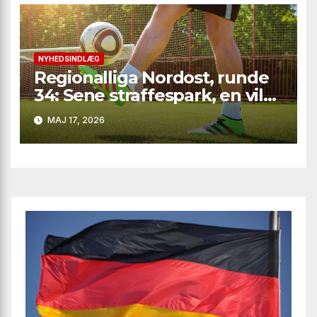
NYHEDSINDLÆG
Regionalliga Nordost, runde
34: Sene straffespark, en vild
vending i Leipzig og en
MAJ 17, 2026
firkantsopvisning fra Baro