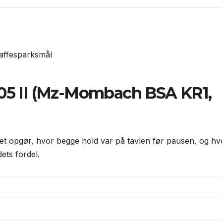
raffesparksmål
 05 II (Mz-Mombach BSA KR1,
 et opgør, hvor begge hold var på tavlen før pausen, og hv
dets fordel.