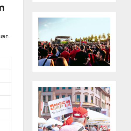
m
usen,