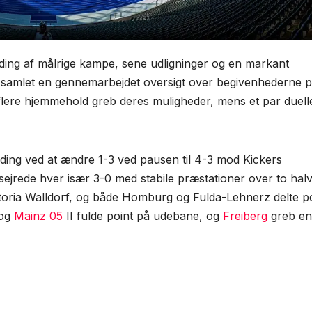
ding af målrige kampe, sene udligninger og en markant
vi samlet en gennemarbejdet oversigt over begivenhederne 
 flere hjemmehold greb deres muligheder, mens et par duell
ing ved at ændre 1-3 ved pausen til 4-3 mod Kickers
jrede hver især 3-0 med stabile præstationer over to halv
toria Walldorf, og både Homburg og Fulda-Lehnerz delte p
 og
Mainz 05
II fulde point på udebane, og
Freiberg
greb en 