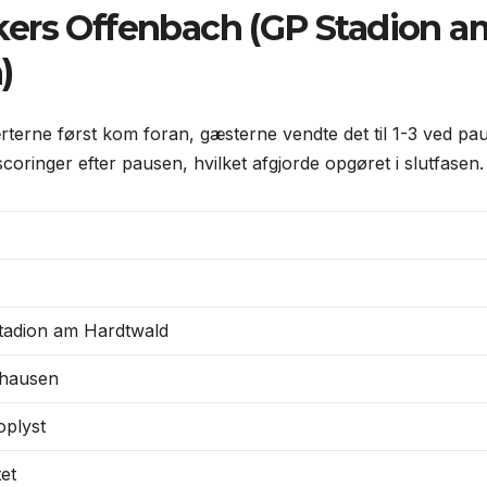
kers Offenbach (GP Stadion a
)
erne først kom foran, gæsterne vendte det til 1-3 ved pa
oringer efter pausen, hvilket afgjorde opgøret i slutfasen.
tadion am Hardtwald
hausen
oplyst
tet