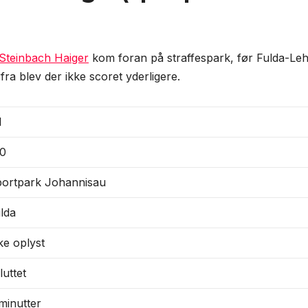
Steinbach Haiger
kom foran på straffespark, før Fulda-Le
fra blev der ikke scoret yderligere.
1
-0
ortpark Johannisau
lda
ke oplyst
luttet
minutter