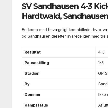
SV Sandhausen 4-3 Kic
Hardtwald, Sandhausen
En kamp med bevægeligt kampbillede, hvor vært
og Sandhausen derefter svarede igen med tre sc
Resultat
4-3
Pausestilling
1-3
Stadion
GP S
By
Sand
Dommer
Ikke 
Kampstatus
Aflut