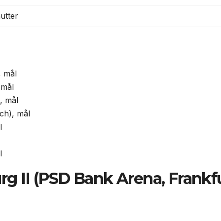
utter
, mål
 mål
, mål
ch), mål
l
l
urg II (PSD Bank Arena, Frankf