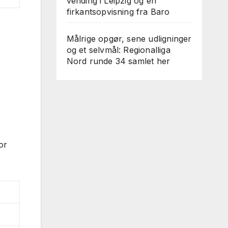
vending i Leipzig og en
firkantsopvisning fra Baro
Målrige opgør, sene udligninger
og et selvmål: Regionalliga
Nord runde 34 samlet her
or