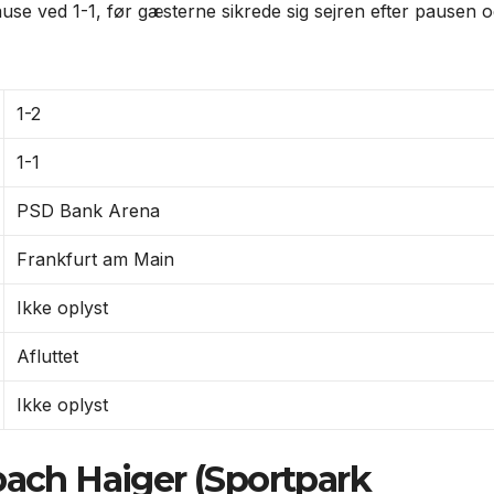
pause ved 1-1, før gæsterne sikrede sig sejren efter pausen o
1-2
1-1
PSD Bank Arena
Frankfurt am Main
Ikke oplyst
Afluttet
Ikke oplyst
bach Haiger (Sportpark