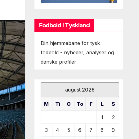
Fodbold I Tyskland
Din hjemmebane for tysk
fodbold - nyheder, analyser og
danske profiler
august 2026
M
Ti
O
To
F
L
S
1
2
3
4
5
6
7
8
9