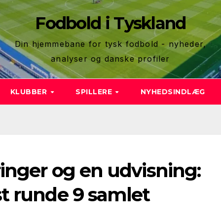
Fodbold i Tyskland
Din hjemmebane for tysk fodbold - nyheder,
analyser og danske profiler
KLUBBER
SPILLERE
NYHEDSINDLÆG
inger og en udvisning:
t runde 9 samlet