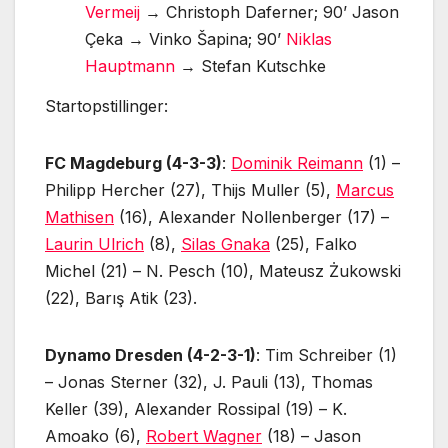
Vermeij
→ Christoph Daferner; 90’ Jason
Çeka → Vinko Šapina; 90’
Niklas
Hauptmann
→ Stefan Kutschke
Startopstillinger:
FC Magdeburg (4-3-3)
:
Dominik Reimann
(1) –
Philipp Hercher (27), Thijs Muller (5),
Marcus
Mathisen
(16), Alexander Nollenberger (17) –
Laurin Ulrich
(8),
Silas Gnaka
(25), Falko
Michel (21) – N. Pesch (10), Mateusz Żukowski
(22), Barış Atik (23).
Dynamo Dresden (4-2-3-1)
: Tim Schreiber (1)
– Jonas Sterner (32), J. Pauli (13), Thomas
Keller (39), Alexander Rossipal (19) – K.
Amoako (6),
Robert Wagner
(18) – Jason