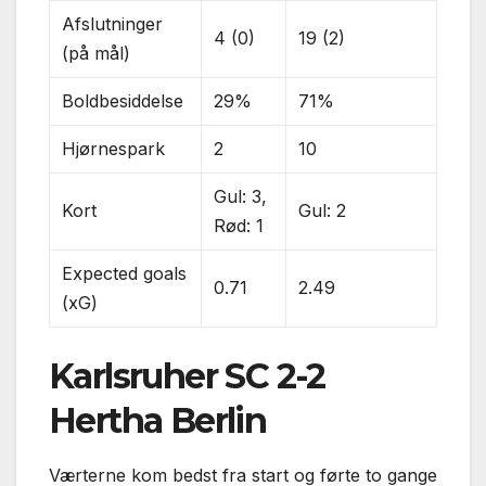
Afslutninger
4 (0)
19 (2)
(på mål)
Boldbesiddelse
29%
71%
Hjørnespark
2
10
Gul: 3,
Kort
Gul: 2
Rød: 1
Expected goals
0.71
2.49
(xG)
Karlsruher SC 2-2
Hertha Berlin
Værterne kom bedst fra start og førte to gange