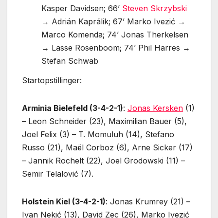
Kasper Davidsen; 66’
Steven Skrzybski
→ Adrián Kaprálik; 67’ Marko Ivezić →
Marco Komenda; 74’ Jonas Therkelsen
→ Lasse Rosenboom; 74’ Phil Harres →
Stefan Schwab
Startopstillinger:
Arminia Bielefeld (3-4-2-1)
:
Jonas Kersken
(1)
– Leon Schneider (23), Maximilian Bauer (5),
Joel Felix (3) – T. Momuluh (14), Stefano
Russo (21), Maël Corboz (6), Arne Sicker (17)
– Jannik Rochelt (22), Joel Grodowski (11) –
Semir Telalović (7).
Holstein Kiel (3-4-2-1)
: Jonas Krumrey (21) –
Ivan Nekić (13), David Zec (26), Marko Ivezić