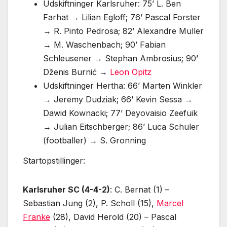
Udskiftninger Karlsruher: 75’ L. Ben
Farhat → Lilian Egloff; 76’ Pascal Forster
→ R. Pinto Pedrosa; 82’ Alexandre Muller
→ M. Waschenbach; 90’ Fabian
Schleusener → Stephan Ambrosius; 90’
Dženis Burnić →
Leon Opitz
Udskiftninger Hertha: 66’ Marten Winkler
→ Jeremy Dudziak; 66’ Kevin Sessa →
Dawid Kownacki; 77’ Deyovaisio Zeefuik
→ Julian Eitschberger; 86’ Luca Schuler
(footballer) → S. Gronning
Startopstillinger:
Karlsruher SC (4-4-2)
: C. Bernat (1) –
Sebastian Jung (2), P. Scholl (15),
Marcel
Franke
(28), David Herold (20) – Pascal