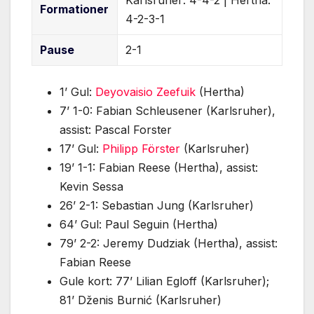
Karlsruher: 4-4-2 | Hertha:
Formationer
4-2-3-1
Pause
2-1
1’ Gul:
Deyovaisio Zeefuik
(Hertha)
7’ 1-0: Fabian Schleusener (Karlsruher),
assist: Pascal Forster
17’ Gul:
Philipp Förster
(Karlsruher)
19’ 1-1: Fabian Reese (Hertha), assist:
Kevin Sessa
26’ 2-1: Sebastian Jung (Karlsruher)
64’ Gul: Paul Seguin (Hertha)
79’ 2-2: Jeremy Dudziak (Hertha), assist:
Fabian Reese
Gule kort: 77’ Lilian Egloff (Karlsruher);
81’ Dženis Burnić (Karlsruher)