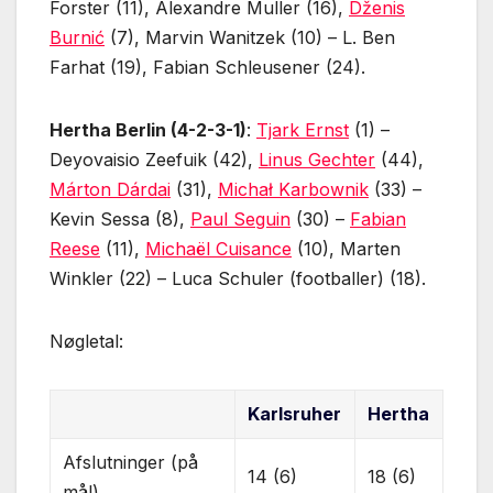
Forster (11), Alexandre Muller (16),
Dženis
Burnić
(7), Marvin Wanitzek (10) – L. Ben
Farhat (19), Fabian Schleusener (24).
Hertha Berlin (4-2-3-1)
:
Tjark Ernst
(1) –
Deyovaisio Zeefuik (42),
Linus Gechter
(44),
Márton Dárdai
(31),
Michał Karbownik
(33) –
Kevin Sessa (8),
Paul Seguin
(30) –
Fabian
Reese
(11),
Michaël Cuisance
(10), Marten
Winkler (22) – Luca Schuler (footballer) (18).
Nøgletal:
Karlsruher
Hertha
Afslutninger (på
14 (6)
18 (6)
mål)