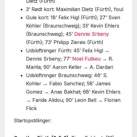
Dietz (Fürth)
3’ Rødt kort: Maximilian Dietz (Fürth), foul
Gule kort: 18’ Felix Higl (Fürth); 27’ Sven
Köhler (Braunschweig); 33’ Kevin Ehlers
(Braunschweig); 45’
Dennis Srbeny
(Fürth); 73’ Philipp Ziereis (Fürth)
Udskiftninger Fürth: 45’ Felix Higl →
Dennis Srbeny; 77’
Noel Futkeu
→ R.
Marita; 90’ Aaron Keller → A. Dardari
Udskiftninger Braunschweig: 46’ S.
Kohler → Fabio Sanchez; 58’ James
Gomez → Anas Bakhat; 68’ Kevin Ehlers
→ Faride Alidou; 90’ Leon Bell → Florian
Flick
Startopstillinger: