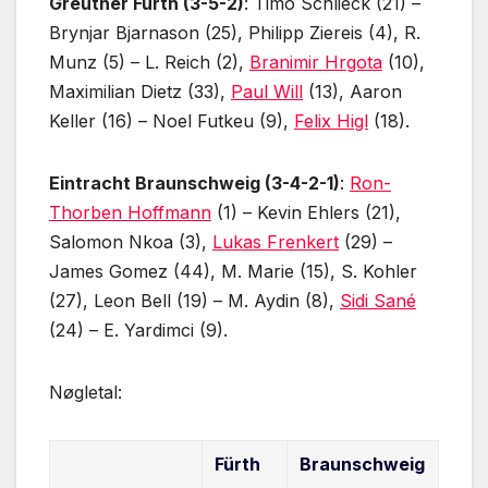
Greuther Fürth (3-5-2)
: Timo Schlieck (21) –
Brynjar Bjarnason (25), Philipp Ziereis (4), R.
Munz (5) – L. Reich (2),
Branimir Hrgota
(10),
Maximilian Dietz (33),
Paul Will
(13), Aaron
Keller (16) – Noel Futkeu (9),
Felix Higl
(18).
Eintracht Braunschweig (3-4-2-1)
:
Ron-
Thorben Hoffmann
(1) – Kevin Ehlers (21),
Salomon Nkoa (3),
Lukas Frenkert
(29) –
James Gomez (44), M. Marie (15), S. Kohler
(27), Leon Bell (19) – M. Aydin (8),
Sidi Sané
(24) – E. Yardimci (9).
Nøgletal:
Fürth
Braunschweig