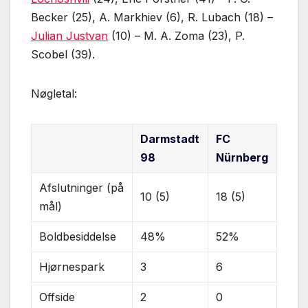
Becker (25), A. Markhiev (6), R. Lubach (18) –
Julian Justvan
(10) – M. A. Zoma (23), P.
Scobel (39).
Nøgletal:
Darmstadt
FC
98
Nürnberg
Afslutninger (på
10 (5)
18 (5)
mål)
Boldbesiddelse
48%
52%
Hjørnespark
3
6
Offside
2
0