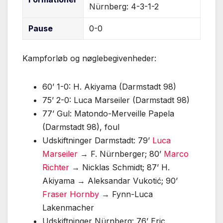
Nürnberg: 4-3-1-2
Pause
0-0
Kampforløb og nøglebegivenheder:
60’ 1-0: H. Akiyama (Darmstadt 98)
75’ 2-0: Luca Marseiler (Darmstadt 98)
77’ Gul: Matondo-Merveille Papela
(Darmstadt 98), foul
Udskiftninger Darmstadt: 79’
Luca
Marseiler
→ F. Nürnberger; 80’
Marco
Richter
→ Nicklas Schmidt; 87’ H.
Akiyama → Aleksandar Vukotić; 90’
Fraser Hornby
→ Fynn-Luca
Lakenmacher
Udskiftninger Nürnberg: 76’ Eric