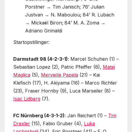
Porstner → Tim Janisch; 76’ Julian
Justvan → N. Maboulou; 84’ R. Lubach
→ Mickaël Biron; 84’ M. A. Zoma →
Adriano Grimaldi
Startopstillinger:
Darmstadt 98 (4-2-3-1)
: Marcel Schuhen (1) –
Sebastian Lopez (2), Patric Pfeiffer (6),
Matej
Maglica
(5),
Merveille Papela
(21) – Kai
Klefisch (17), H. Akiyama (16) – Marco Richter
(23), Fraser Hornby (9), Luca Marseiler (8) –
Isac Lidberg
(7).
FC Nürnberg (4-3-1-2)
: Jan Reichert (1) –
Tim
Drexler
(15), Fabio Gruber (4),
Luka
Lochoshvili
(24), Eric Porstner (41) – F. O.