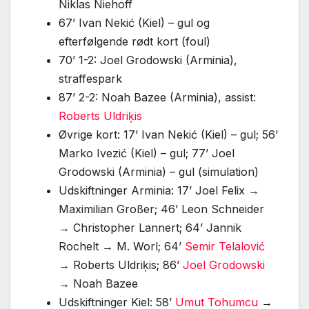
Niklas Niehoff
67’ Ivan Nekić (Kiel) – gul og
efterfølgende rødt kort (foul)
70’ 1-2: Joel Grodowski (Arminia),
straffespark
87’ 2-2: Noah Bazee (Arminia), assist:
Roberts Uldriķis
Øvrige kort: 17’ Ivan Nekić (Kiel) – gul; 56’
Marko Ivezić (Kiel) – gul; 77’ Joel
Grodowski (Arminia) – gul (simulation)
Udskiftninger Arminia: 17’ Joel Felix →
Maximilian Großer; 46’ Leon Schneider
→ Christopher Lannert; 64’ Jannik
Rochelt → M. Worl; 64’
Semir Telalović
→ Roberts Uldriķis; 86’
Joel Grodowski
→ Noah Bazee
Udskiftninger Kiel: 58’
Umut Tohumcu
→