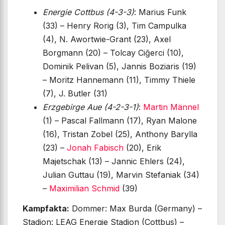
Energie Cottbus (4-3-3)
: Marius Funk
(33) – Henry Rorig (3), Tim Campulka
(4), N. Awortwie-Grant (23), Axel
Borgmann (20) – Tolcay Ciğerci (10),
Dominik Pelivan (5), Jannis Boziaris (19)
– Moritz Hannemann (11), Timmy Thiele
(7), J. Butler (31)
Erzgebirge Aue (4-2-3-1)
:
Martin Männel
(1) – Pascal Fallmann (17), Ryan Malone
(16), Tristan Zobel (25), Anthony Barylla
(23) –
Jonah Fabisch
(20), Erik
Majetschak (13) – Jannic Ehlers (24),
Julian Guttau (19), Marvin Stefaniak (34)
–
Maximilian Schmid
(39)
Kampfakta:
Dommer: Max Burda (Germany) –
Stadion: LEAG Energie Stadion (Cottbus) –