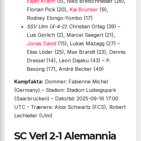
Elijah Krahn
(5), Niko Bretschneider (28),
Florian Pick (20),
Kai Brünker
(9),
Rodney Elongo-Yombo (17)
SSV Ulm (4-4-2)
: Christian Ortag (39) –
Luis Görlich (2), Marcel Seegert (21),
Jonas David
(15), Lukas Mazagg (27) –
Elias Löder (25), Max Brandt (23), Dennis
Dressel (14), Leon Dajaku (43) – P.
Besong (17), André Becker (49)
Kampfakta:
Dommer: Fabienne Michel
(Germany) – Stadion: Stadion Ludwigspark
(Saarbrücken) – Dato/tid: 2025-09-16 17:00
UTC – Trænere: Alois Schwartz (FCS), Robert
Lechleiter (Ulm)
SC Verl 2-1 Alemannia