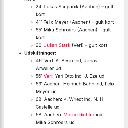
24′ Lukas Scepanik (Aachen) – gult
kort
41′ Felix Meyer (Aachen) – gult kort
65′ Mika Schröers (Aachen) – gult
kort
90′
Julian Stark
(Verl) – gult kort
Udskiftninger:
46′ Verl: A. Besio ind, Jonas
Arweiler ud
56′
Verl:
Yari Otto ind, J. Eze ud
63′ Aachen: Heinrich Bahn ind, Felix
Meyer ud
68′ Aachen: K. Wriedt ind, N. H.
Castelle ud
68′ Aachen:
Marco Richter
ind,
Mika Schröers ud