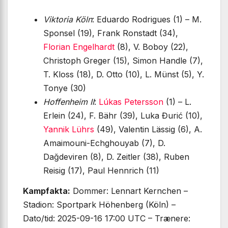
Viktoria Köln
: Eduardo Rodrigues (1) – M.
Sponsel (19), Frank Ronstadt (34),
Florian Engelhardt
(8), V. Boboy (22),
Christoph Greger (15), Simon Handle (7),
T. Kloss (18), D. Otto (10), L. Münst (5), Y.
Tonye (30)
Hoffenheim II
:
Lúkas Petersson
(1) – L.
Erlein (24), F. Bähr (39), Luka Đurić (10),
Yannik Lührs
(49), Valentin Lässig (6), A.
Amaimouni-Echghouyab (7), D.
Dağdeviren (8), D. Zeitler (38), Ruben
Reisig (17), Paul Hennrich (11)
Kampfakta:
Dommer: Lennart Kernchen –
Stadion: Sportpark Höhenberg (Köln) –
Dato/tid: 2025-09-16 17:00 UTC – Trænere: