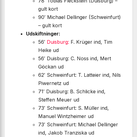
78′ Tobias Fleckstein (Duisburg) –
gult kort
90′ Michael Dellinger (Schweinfurt)
– gult kort
Udskiftninger:
56′
Duisburg:
F. Krüger ind, Tim
Heike ud
56′ Duisburg: C. Noss ind, Mert
Göckan ud
62′ Schweinfurt: T. Latteier ind, Nils
Piwernetz ud
71′ Duisburg: B. Schlicke ind,
Steffen Meuer ud
73′ Schweinfurt: S. Müller ind,
Manuel Wintzheimer ud
73′ Schweinfurt: Michael Dellinger
ind, Jakob Tranziska ud