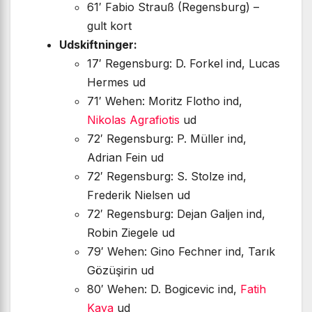
61′ Fabio Strauß (Regensburg) –
gult kort
Udskiftninger:
17′ Regensburg: D. Forkel ind, Lucas
Hermes ud
71′ Wehen: Moritz Flotho ind,
Nikolas Agrafiotis
ud
72′ Regensburg: P. Müller ind,
Adrian Fein ud
72′ Regensburg: S. Stolze ind,
Frederik Nielsen ud
72′ Regensburg: Dejan Galjen ind,
Robin Ziegele ud
79′ Wehen: Gino Fechner ind, Tarık
Gözüşirin ud
80′ Wehen: D. Bogicevic ind,
Fatih
Kaya
ud