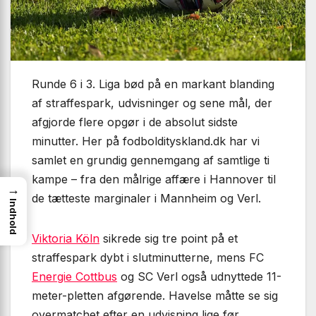
Runde 6 i 3. Liga bød på en markant blanding
af straffespark, udvisninger og sene mål, der
afgjorde flere opgør i de absolut sidste
minutter. Her på fodboldityskland.dk har vi
samlet en grundig gennemgang af samtlige ti
kampe – fra den målrige affære i Hannover til
→
de tætteste marginaler i Mannheim og Verl.
Indhold
Viktoria Köln
sikrede sig tre point på et
straffespark dybt i slutminutterne, mens FC
Energie Cottbus
og SC Verl også udnyttede 11-
meter-pletten afgørende. Havelse måtte se sig
overmatchet efter en udvisning lige før