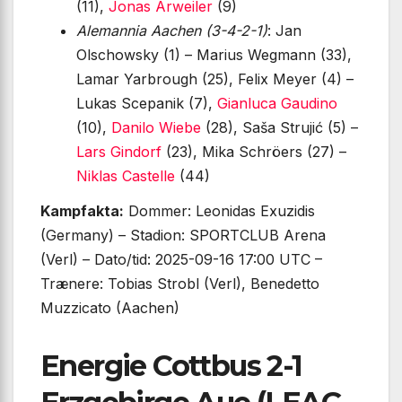
(11),
Jonas Arweiler
(9)
Alemannia Aachen (3-4-2-1)
: Jan
Olschowsky (1) – Marius Wegmann (33),
Lamar Yarbrough (25), Felix Meyer (4) –
Lukas Scepanik (7),
Gianluca Gaudino
(10),
Danilo Wiebe
(28), Saša Strujić (5) –
Lars Gindorf
(23), Mika Schröers (27) –
Niklas Castelle
(44)
Kampfakta:
Dommer: Leonidas Exuzidis
(Germany) – Stadion: SPORTCLUB Arena
(Verl) – Dato/tid: 2025-09-16 17:00 UTC –
Trænere: Tobias Strobl (Verl), Benedetto
Muzzicato (Aachen)
Energie Cottbus 2-1