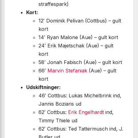
straffespark)
Kort:
12′ Dominik Pelivan (Cottbus) – gult
kort
14′ Ryan Malone (Aue) – gult kort
24′ Erik Majetschak (Aue) – gult
kort
58′ Jonah Fabisch (Aue) – gult kort
66′
Marvin Stefaniak
(Aue) – gult
kort
Udskiftninger:
46′ Cottbus: Lukas Michelbrink ind,
Jannis Boziaris ud
62′ Cottbus:
Erik Engelhardt
ind,
Timmy Thiele ud
62′ Cottbus: Ted Tattermusch ind, J.
Butler ud