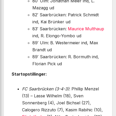
80′ Ulm: Jonathan Meier ind, L.
Mazagg ud
82′ Saarbrücken: Patrick Schmidt
ind, Kai Brünker ud
83′ Saarbrücken:
Maurice Multhaup
ind, R. Elongo-Yombo ud
89′ Ulm: B. Westermeier ind, Max
Brandt ud
89′ Saarbrücken: R. Bormuth ind,
Florian Pick ud
Startopstillinger:
FC Saarbrücken (3-4-3)
: Phillip Menzel
(13) – Lasse Wilhelm (18), Sven
Sonnenberg (4), Joel Bichsel (27),
Calogero Rizzuto (7), Kasim Rabihic (10),