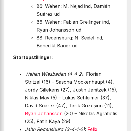
86′ Wehen: M. Nejad ind, Damián
Suárez ud
86′ Wehen: Fabian Greilinger ind,
Ryan Johansson ud
88′ Regensburg: N. Seidel ind,
Benedikt Bauer ud
Startopstillinger:
Wehen Wiesbaden (4-4-2)
: Florian
Stritzel (16) – Sascha Mockenhaupt (4),
Jordy Gillekens (27), Justin Janitzek (15),
Niklas May (5) – Lukas Schleimer (37),
David Suarez (47), Tarık Gözüşirin (11),
Ryan Johansson
(20) – Nikolas Agrafiotis
(25), Fatih Kaya (29)
Jahn Regensburg (3-4-1-2)
:
Felix