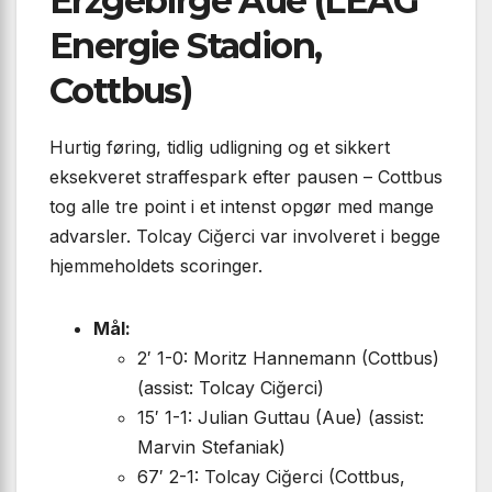
Erzgebirge Aue (LEAG
Energie Stadion,
Cottbus)
Hurtig føring, tidlig udligning og et sikkert
eksekveret straffespark efter pausen – Cottbus
tog alle tre point i et intenst opgør med mange
advarsler. Tolcay Ciğerci var involveret i begge
hjemmeholdets scoringer.
Mål:
2′ 1-0: Moritz Hannemann (Cottbus)
(assist: Tolcay Ciğerci)
15′ 1-1: Julian Guttau (Aue) (assist:
Marvin Stefaniak)
67′ 2-1: Tolcay Ciğerci (Cottbus,