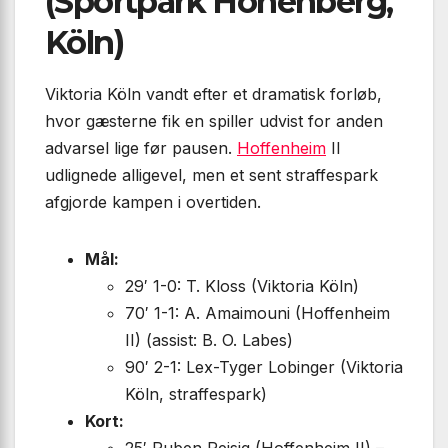
(Sportpark Höhenberg,
Köln)
Viktoria Köln vandt efter et dramatisk forløb,
hvor gæsterne fik en spiller udvist for anden
advarsel lige før pausen.
Hoffenheim
II
udlignede alligevel, men et sent straffespark
afgjorde kampen i overtiden.
Mål:
29′ 1-0: T. Kloss (Viktoria Köln)
70′ 1-1: A. Amaimouni (Hoffenheim
II) (assist: B. O. Labes)
90′ 2-1: Lex-Tyger Lobinger (Viktoria
Köln, straffespark)
Kort: