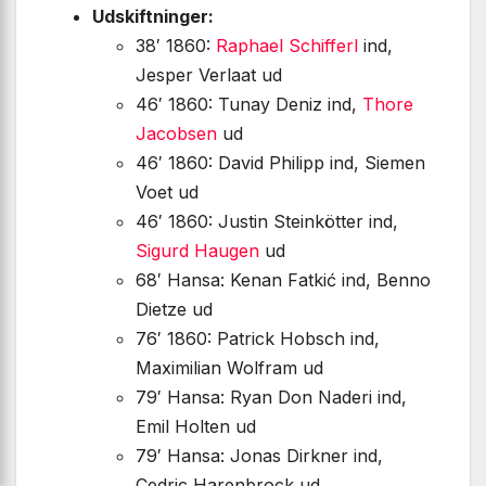
Udskiftninger:
38′ 1860:
Raphael Schifferl
ind,
Jesper Verlaat ud
46′ 1860: Tunay Deniz ind,
Thore
Jacobsen
ud
46′ 1860: David Philipp ind, Siemen
Voet ud
46′ 1860: Justin Steinkötter ind,
Sigurd Haugen
ud
68′ Hansa: Kenan Fatkić ind, Benno
Dietze ud
76′ 1860: Patrick Hobsch ind,
Maximilian Wolfram ud
79′ Hansa: Ryan Don Naderi ind,
Emil Holten ud
79′ Hansa: Jonas Dirkner ind,
Cedric Harenbrock ud