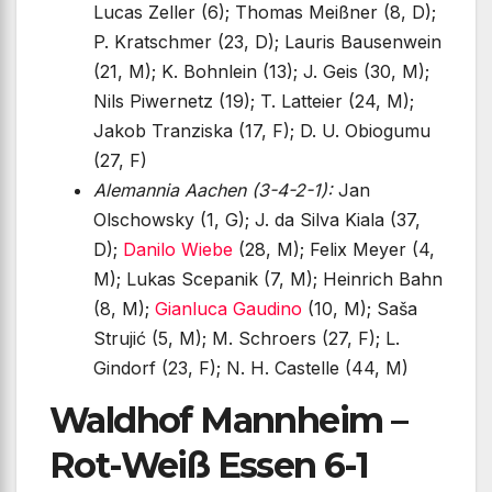
Lucas Zeller (6); Thomas Meißner (8, D);
P. Kratschmer (23, D); Lauris Bausenwein
(21, M); K. Bohnlein (13); J. Geis (30, M);
Nils Piwernetz (19); T. Latteier (24, M);
Jakob Tranziska (17, F); D. U. Obiogumu
(27, F)
Alemannia Aachen (3-4-2-1):
Jan
Olschowsky (1, G); J. da Silva Kiala (37,
D);
Danilo Wiebe
(28, M); Felix Meyer (4,
M); Lukas Scepanik (7, M); Heinrich Bahn
(8, M);
Gianluca Gaudino
(10, M); Saša
Strujić (5, M); M. Schroers (27, F); L.
Gindorf (23, F); N. H. Castelle (44, M)
Waldhof Mannheim –
Rot-Weiß Essen 6-1