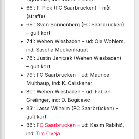
66′: F. Pick (FC Saarbrücken) – mål
(straffe)
69′: Sven Sonnenberg (FC Saarbrücken)
– gult kort
74′: Wehen Wiesbaden – ud: Ole Wohlers,
ind: Sascha Mockenhaupt
76′: Justin Janitzek (Wehen Wiesbaden)
– gult kort
79′: FC Saarbrücken – ud: Maurice
Multhaup, ind: K. Caliskaner
80′: Wehen Wiesbaden – ud: Fabian
Greilinger, ind: D. Bogicevic
83′: Lasse Wilhelm (FC Saarbrücken) –
gult kort
86′:
FC Saarbrücken
– ud: Kasim Rabihić,
ind:
Tim Civeja