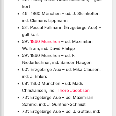
kort
46′: 1860 München – ud: J. Steinkotter,
ind: Clemens Lippmann
53′: Pascal Fallmann (Erzgebirge Aue) –
gult kort
59′:
1860 München
– ud: Maximilian
Wolfram, ind: David Philipp
59′: 1860 München – ud: F.
Niederlechner, ind: Sander Haugen
60′: Erzgebirge Aue – ud: Mika Clausen,
ind: J. Ehlers
68′: 1860 München – ud: Mads
Christiansen, ind:
Thore Jacobsen
73′: Erzgebirge Aue – ud: Maximilian
Schmid, ind: J. Gunther-Schmidt
73′: Erzgebirge Aue – ud: J. Guttau, ind: