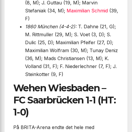
(8, M); J. Guttau (19, M); Marvin
Stefaniak (34, M);
Maximilian Schmid
(39,
F)
1860 München (4-4-2):
T. Dahne (21, G);
M. Rittmuller (29, M); S. Voet (3, D); S.
Dulic (25, D); Maximilian Pfeifer (27, D);
Maximilian Wolfram (30, M); Tunay Deniz
(36, M); Mads Christiansen (13, M); K.
Volland (31, F); F. Niederlechner (7, F); J.
Steinkotter (9, F)
Wehen Wiesbaden –
FC Saarbrücken 1-1 (HT:
1-0)
På BRITA-Arena endte det hele med