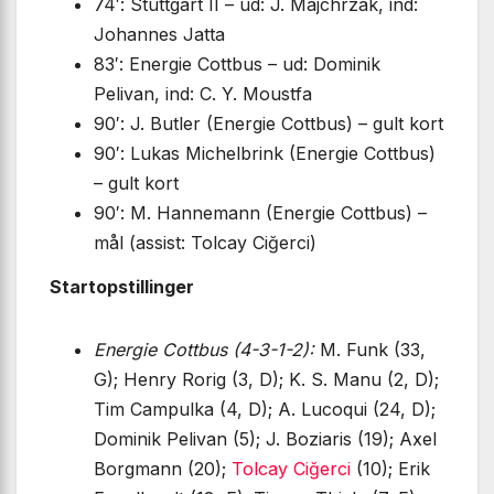
74′: Stuttgart II – ud: J. Majchrzak, ind:
Johannes Jatta
83′: Energie Cottbus – ud: Dominik
Pelivan, ind: C. Y. Moustfa
90′: J. Butler (Energie Cottbus) – gult kort
90′: Lukas Michelbrink (Energie Cottbus)
– gult kort
90′: M. Hannemann (Energie Cottbus) –
mål (assist: Tolcay Ciğerci)
Startopstillinger
Energie Cottbus (4-3-1-2):
M. Funk (33,
G); Henry Rorig (3, D); K. S. Manu (2, D);
Tim Campulka (4, D); A. Lucoqui (24, D);
Dominik Pelivan (5); J. Boziaris (19); Axel
Borgmann (20);
Tolcay Ciğerci
(10); Erik