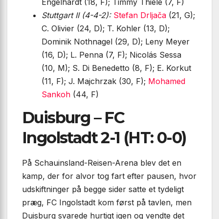
Engelhardt (18, F); Timmy Thiele (7, F)
Stuttgart II (4-4-2):
Stefan Drljača
(21, G);
C. Olivier (24, D); T. Kohler (13, D);
Dominik Nothnagel (29, D); Leny Meyer
(16, D); L. Penna (7, F); Nicolás Sessa
(10, M); S. Di Benedetto (8, F); E. Korkut
(11, F); J. Majchrzak (30, F);
Mohamed
Sankoh
(44, F)
Duisburg – FC
Ingolstadt 2-1 (HT: 0-0)
På Schauinsland-Reisen-Arena blev det en
kamp, der for alvor tog fart efter pausen, hvor
udskiftninger på begge sider satte et tydeligt
præg, FC Ingolstadt kom først på tavlen, men
Duisburg svarede hurtigt igen og vendte det