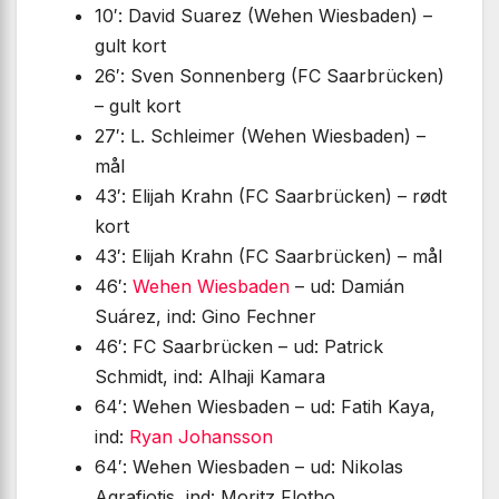
10′: David Suarez (Wehen Wiesbaden) –
gult kort
26′: Sven Sonnenberg (FC Saarbrücken)
– gult kort
27′: L. Schleimer (Wehen Wiesbaden) –
mål
43′: Elijah Krahn (FC Saarbrücken) – rødt
kort
43′: Elijah Krahn (FC Saarbrücken) – mål
46′:
Wehen Wiesbaden
– ud: Damián
Suárez, ind: Gino Fechner
46′: FC Saarbrücken – ud: Patrick
Schmidt, ind: Alhaji Kamara
64′: Wehen Wiesbaden – ud: Fatih Kaya,
ind:
Ryan Johansson
64′: Wehen Wiesbaden – ud: Nikolas
Agrafiotis, ind: Moritz Flotho