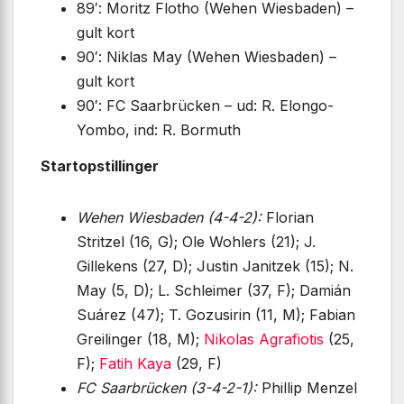
89′: Moritz Flotho (Wehen Wiesbaden) –
gult kort
90′: Niklas May (Wehen Wiesbaden) –
gult kort
90′: FC Saarbrücken – ud: R. Elongo-
Yombo, ind: R. Bormuth
Startopstillinger
Wehen Wiesbaden (4-4-2):
Florian
Stritzel (16, G); Ole Wohlers (21); J.
Gillekens (27, D); Justin Janitzek (15); N.
May (5, D); L. Schleimer (37, F); Damián
Suárez (47); T. Gozusirin (11, M); Fabian
Greilinger (18, M);
Nikolas Agrafiotis
(25,
F);
Fatih Kaya
(29, F)
FC Saarbrücken (3-4-2-1):
Phillip Menzel