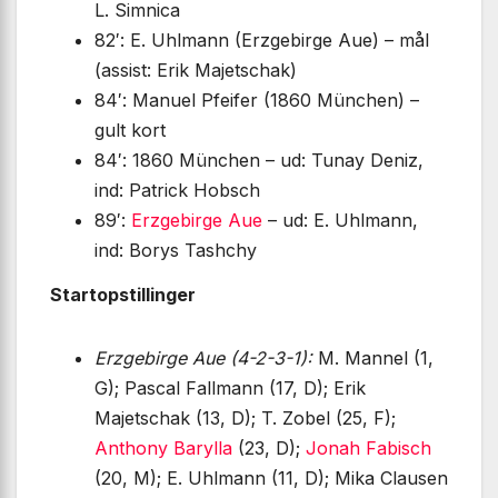
L. Simnica
82′: E. Uhlmann (Erzgebirge Aue) – mål
(assist: Erik Majetschak)
84′: Manuel Pfeifer (1860 München) –
gult kort
84′: 1860 München – ud: Tunay Deniz,
ind: Patrick Hobsch
89′:
Erzgebirge Aue
– ud: E. Uhlmann,
ind: Borys Tashchy
Startopstillinger
Erzgebirge Aue (4-2-3-1):
M. Mannel (1,
G); Pascal Fallmann (17, D); Erik
Majetschak (13, D); T. Zobel (25, F);
Anthony Barylla
(23, D);
Jonah Fabisch
(20, M); E. Uhlmann (11, D); Mika Clausen