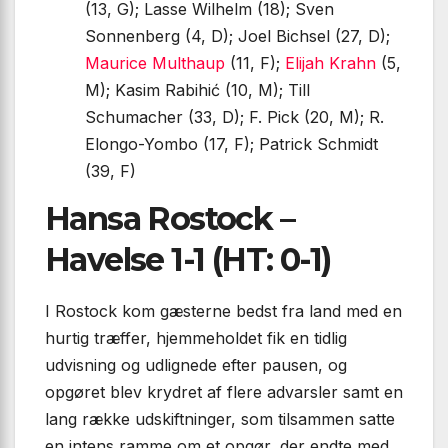
(13, G); Lasse Wilhelm (18); Sven
Sonnenberg (4, D); Joel Bichsel (27, D);
Maurice Multhaup
(11, F);
Elijah Krahn
(5,
M); Kasim Rabihić (10, M); Till
Schumacher (33, D); F. Pick (20, M); R.
Elongo-Yombo (17, F); Patrick Schmidt
(39, F)
Hansa Rostock –
Havelse 1-1 (HT: 0-1)
I Rostock kom gæsterne bedst fra land med en
hurtig træffer, hjemmeholdet fik en tidlig
udvisning og udlignede efter pausen, og
opgøret blev krydret af flere advarsler samt en
lang række udskiftninger, som tilsammen satte
en intens ramme om et opgør, der endte med