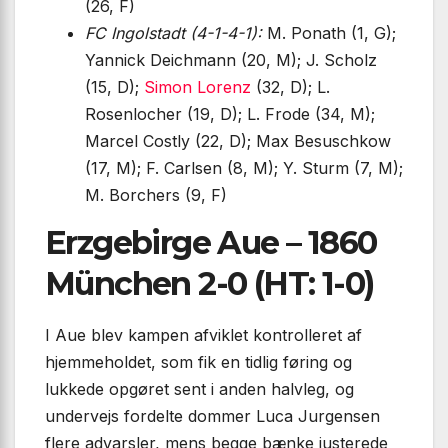
(26, F)
FC Ingolstadt (4-1-4-1):
M. Ponath (1, G);
Yannick Deichmann (20, M); J. Scholz
(15, D);
Simon Lorenz
(32, D); L.
Rosenlocher (19, D); L. Frode (34, M);
Marcel Costly (22, D); Max Besuschkow
(17, M); F. Carlsen (8, M); Y. Sturm (7, M);
M. Borchers (9, F)
Erzgebirge Aue – 1860
München 2-0 (HT: 1-0)
I Aue blev kampen afviklet kontrolleret af
hjemmeholdet, som fik en tidlig føring og
lukkede opgøret sent i anden halvleg, og
undervejs fordelte dommer Luca Jurgensen
flere advarsler, mens begge bænke justerede