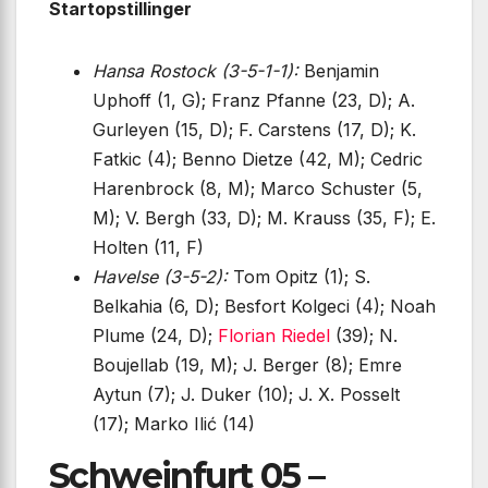
Startopstillinger
Hansa Rostock (3-5-1-1):
Benjamin
Uphoff (1, G); Franz Pfanne (23, D); A.
Gurleyen (15, D); F. Carstens (17, D); K.
Fatkic (4); Benno Dietze (42, M); Cedric
Harenbrock (8, M); Marco Schuster (5,
M); V. Bergh (33, D); M. Krauss (35, F); E.
Holten (11, F)
Havelse (3-5-2):
Tom Opitz (1); S.
Belkahia (6, D); Besfort Kolgeci (4); Noah
Plume (24, D);
Florian Riedel
(39); N.
Boujellab (19, M); J. Berger (8); Emre
Aytun (7); J. Duker (10); J. X. Posselt
(17); Marko Ilić (14)
Schweinfurt 05 –