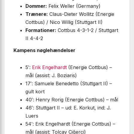
Dommer:
Felix Weller (Germany)
Trænere:
Claus-Dieter Wollitz (Energie
Cottbus) / Nico Willig (Stuttgart II)
Formationer:
Cottbus 4-3-1-2 / Stuttgart
II 4-4-2
Kampens nøglehændelser
5′:
Erik Engelhardt
(Energie Cottbus) –
mål (assist: J. Boziaris)
17′: Samuele Benedetto (Stuttgart II) –
gult kort
40′: Henry Rorig (Energie Cottbus) – mål
46′: Stuttgart II – ud: E. Korkut, ind: J.
Luers
54′: Erik Engelhardt (Energie Cottbus) –
mål (assist: Tolcay Ciğerci)