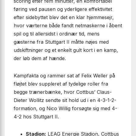
scoring efter fem minutter, en komfortabel
føring ved pausen og yderligere effektivitet
efter sidebyttet blev det en klar hjemmesejr,
hvor værterne både fandt netmaskerne i åbent
spil og til allersidst i ordinær tid, mens
gæsterne fra Stuttgart II måtte nøjes med
udskiftninger og et enkelt gult kort i en kamp,
der løb dem af hænde.
Kampfakta og rammer sat af Felix Weller på
fløjtet blev suppleret af tydelige roller fra
begge trænerbænke, hvor Cottbus’ Claus-
Dieter Wollitz sendte sit hold ud i en 4-3-1-2-
formation, og Nico Willig forsøgte sig med 4-
4-2 hos Stuttgart II.
Stadion:
LEAG Energie Stadion, Cottbus