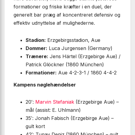
formationer og friske kræfter i en duel, der
generelt bar præg af koncentreret defensiv og
effektiv udnyttelse af mulighederne.
Stadion:
Erzgebirgsstadion, Aue
Dommer:
Luca Jurgensen (Germany)
Trænere:
Jens Härtel (Erzgebirge Aue) /
Patrick Glöckner (1860 München)
Formationer:
Aue 4-2-3-1 / 1860 4-4-2
Kampens nøglehændelser
20′:
Marvin Stefaniak
(Erzgebirge Aue) –
mål (assist: E. Uhlmann)
35′: Jonah Fabisch (Erzgebirge Aue) –
gult kort
42′: Tunay Deniz (1860 München) – gult