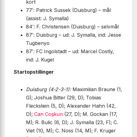
kort
77′: Patrick Sussek (Duisburg) – mål
(assist: J. Symalla)
84′: F. Christensen (Duisburg) – selvmål
87′: Duisburg – ud: J. Symalla, ind: Jesse
Tugbenyo
87′: FC Ingolstadt – ud: Marcel Costly,
ind: J. Kugel
Startopstillinger
Duisburg (4-2-3-1):
Maximilian Braune (1,
G); Joshua Bitter (29, D); Tobias
Fleckstein (5, D); Alexander Hahn (42,
D);
Can Coşkun
(27, D); M. Gockan (17,
M); R. Bulic (6, D); J. Symalla (23, F); C.
Viet (10, M); C. Noss (14, M); F. Kruger