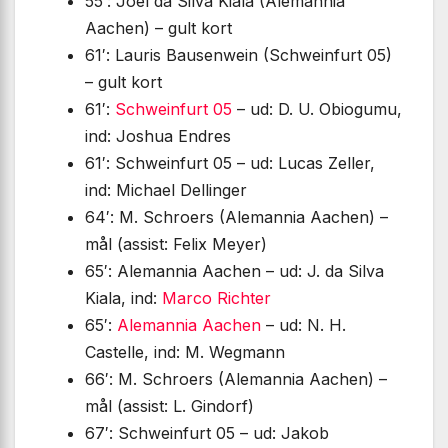
55′: Joel da Silva Kiala (Alemannia
Aachen) – gult kort
61′: Lauris Bausenwein (Schweinfurt 05)
– gult kort
61′:
Schweinfurt 05
– ud: D. U. Obiogumu,
ind: Joshua Endres
61′: Schweinfurt 05 – ud: Lucas Zeller,
ind: Michael Dellinger
64′: M. Schroers (Alemannia Aachen) –
mål (assist: Felix Meyer)
65′: Alemannia Aachen – ud: J. da Silva
Kiala, ind:
Marco Richter
65′:
Alemannia Aachen
– ud: N. H.
Castelle, ind: M. Wegmann
66′: M. Schroers (Alemannia Aachen) –
mål (assist: L. Gindorf)
67′: Schweinfurt 05 – ud: Jakob