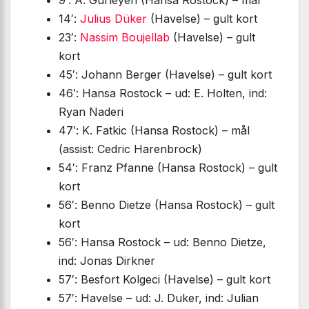
9′: A. Gurleyen (Hansa Rostock) – mål
14′:
Julius Düker
(Havelse) – gult kort
23′:
Nassim Boujellab
(Havelse) – gult
kort
45′: Johann Berger (Havelse) – gult kort
46′: Hansa Rostock – ud: E. Holten, ind:
Ryan Naderi
47′: K. Fatkic (Hansa Rostock) – mål
(assist: Cedric Harenbrock)
54′: Franz Pfanne (Hansa Rostock) – gult
kort
56′: Benno Dietze (Hansa Rostock) – gult
kort
56′: Hansa Rostock – ud: Benno Dietze,
ind: Jonas Dirkner
57′: Besfort Kolgeci (Havelse) – gult kort
57′: Havelse – ud: J. Duker, ind: Julian